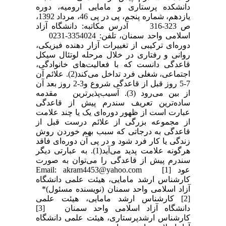
دانشکده پرستاری و مامایی ارومیه، دوره
یازدهم، شماره پنجم، پی در پی 46، مرداد 1392،
ص 323-316 آدرس مکاتبه: دانشگاه آزاد
اسلامی واحد سمنان، تلفن: 3354024-0231
دوره‌ای ترکیبی از تغییرات آزار دهنده فیزیکی،
روانی و رفتاری در خلال مرحله لوتئال سیکل
قاعدگی دانست که با فعالیت‌های خانوادگی،
اجتماعی، شغلی فرد تداخل می‌کند(2). علائم آن
7-5 روز قبل از قاعدگی شروع و3-2 روز بعد آن
از بین می‌رود (3). آسیب‌پذیرترین مقدمه
ساده‌ترین تعریف سندرم پیش از قاعدگی
عبارت است از ظهور دوره‌ای یک یا چند علامت
از مجموعه بزرگی از علائم درست قبل از
قاعدگی به درجاتی که سبب بهم خوردن روش
زندگی یا کار فرد شود و در پی ﺁن دوره‌ای فاقد
هرگونه علامت پدید می‌آید(1). به عبارتی دیگر
سندرم پیش از قاعدگی را می‌توان به صورت
عود Email: akram4453@yahoo.com [1]
کارشناس ارشد مامایی، هیئت علمی دانشگاه
آزاد اسلامی واحد سمنان (نویسنده مسئول)*
[2] کارشناس ارشد مامایی، هیئت علمی
دانشگاه آزاد اسلامی واحد سمنان [3]
کارشناس ارشدپرستاری، هیئت علمی دانشگاه