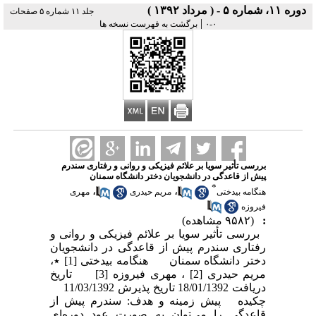
دوره ۱۱، شماره ۵ - ( مرداد ۱۳۹۲ )
جلد ۱۱ شماره ۵ صفحات
|
۰-۰
برگشت به فهرست نسخه ها
بررسی تأثیر سویا بر علائم فیزیکی و روانی و رفتاری سندرم
پیش از قاعدگی در دانشجویان دختر دانشگاه سمنان
*
،
،
هنگامه بیدختی
مریم حیدری
مهری
فیروزه
:
(۹۵۸۲ مشاهده)
بررسی تأثیر سویا بر علائم فیزیکی و روانی و
رفتاری سندرم پیش از قاعدگی در دانشجویان
دختر دانشگاه سمنان هنگامه بیدختی [1] ٭،
مریم حیدری [2] ، مهری فیروزه [3] تاریخ
دریافت 18/01/1392 تاریخ پذیرش 11/03/1392
چکیده پیش زمینه و هدف: سندرم پیش از
قاعدگی را می‌توان به صورت عود دوره‌ای