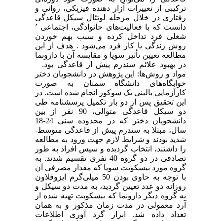
ترکیبی از تغییرات آزار دهنده فیزیکی، روانی و
رفتاری در خلال مرحله لوتئال سیکل قاعدگی
دانست که با فعالیت‌های خانوادگی، اجتماعی ٬
شغلی فرد تداخل کرده و سبب بهم خوردن
روش زندگی یا کار فرد می‌شود . هدف از این
مطالعه تعیین تأثیر سویا و مقایسه آن با دارونما
در بهبود علائم سندرم پیش از قاعدگی بود.
مواد و روش‌ها: این پژوهش در دانشجویان دختر
خوابگاه‌های دانشگاه سمنان به صورت
کارآزمایی بالینی یک سوکور انجام شده است. در
این تحقیق پس از دو بار تکمیل پرسشنامه طی
دو سیکل قاعدگی متوالی، 90 نفر از بین
دانشجویان دختر که در محدوده سنی 24-18
سال، مبتلا به سندرم پیش از قاعدگی متوسط-
شدید بودند و شرایط لازم جهت ورود به مطالعه
را داشتند، انتخاب گردیده و سپس افراد به طور
تصادفی در دو گروه 40 نفری تقسیم شدند. به
گروه مورد بیسکویت سویا که مقدار مصرفی آن
با توجه به حاوی بودن 50 میلی‌گرم ایزوفلاون
روزانه دو عدد تعیین گردید، به مدت دو سیکل و
به گروه دیگر دارونما که بیسکویت تهیه شده از
آرد معمولی در مدت زمان مذکور و به همان
تعداد داده شد. ابزار گرد آوری اطلاعات