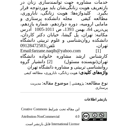
خدمات مشاوره جهت توانمندسازی زنان در
بازتعریف هویت زنانگی‌شان باید موردتوجه قرار
بگیرد. کلیدواژه‌ها: هویت زنانگی، ناباروری،
مطالعه کیفی مجله دانشکده پرستاری و
مامایی ارومیه، دوره دوازدهم، شماره یازدهم،
پی‌درپی 64، بهمن 1393، ص 1011-1005 آدرس
مکاتبه: تهران، پل گیشا، خیابان دکتر کاردان،
دانشکده روان‌شناسی و علوم تربیتی دانشگاه
تهران، تلفن:09128472583
Email:farzane.naqib@yahoo.com [1]
کارشناس ارشد مشاوره خانواده دانشگاه
تهران(نویسنده مسئول) [2] دانشیار گروه
روانشناسی تربیتی و مشاوره دانشگاه تهران
واژه‌های کلیدی:
،
،
هویت زنانگی
ناباروری
مطالعه کیفی
نوع مطالعه:
| موضوع مقاله:
پژوهشي
مدیریت
پرستاری
بازنشر اطلاعات
این مقاله تحت شرایط
Creative Commons
Attribution-NonCommercial 4.0
International License
قابل بازنشر است.