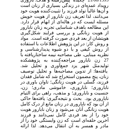
رویداد عمده‌ای در زندگی بسیاری از زنان است
و آن‌ها غالباً تولد فرزند را تثبیت‌کننده هویت خود
می‌دانند، لذا تعریف زن نابارور از هویت خویش
مسئله ایست که در هاله‌ای از ابهام قرار دارد.
این مطالعه باهدف شناسایی تجربه زنان نابارور
از هویت زنانگی و بررسی فرایند شکل‌گیری
هویتشان از بعد فردی صورت گرفته است. مواد
و روش کار: در این پژوهش اطلاعات با استفاده
از روش کیفی و با دو شیوه پدیدارشناسی و
نظریه مبنایی، طی مصاحبه نیمه ساختاریافته با
27 زن نابارور مراجعه‌کننده به پژوهشکده
تولیدمثل شهر یزد جمع‌آوری و تحلیل شد.
یافته‌ها: از تدوین مصاحبه‌ها و تحلیل توصیف
زنان، پنج مضمون استخراج شد که شامل فقدان
فرزند، گسلی در هویت زنانگی؛ تاوان باوری در
ناباروری؛ ناباروری، خاموشی مادری؛ زن،
جنسیت و ناباروری؛ و مذهب، راهی برای التیام
ناباروری بود. بحث و نتیجه‌گیری: یافته‌ها حاکی
از آن بود که ناباروری در زنان مانع از درک کامل
هویت زنانگی آنان می‌شود و زنان نابارور هویت
خود را از بعد فردی کامل نمی‌دانند و فرزند
آخرین حلقه‌ای است که زن وابستگی خود را از
مادر و همسر به آن انتقال می‌دهد. لذا ارائه