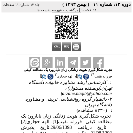
دوره ۱۲، شماره ۱۱ - ( بهمن ۱۳۹۳ )
جلد ۱۲ شماره ۱۱ صفحات
|
۱۰۱۱-۱۰۰۵
برگشت به فهرست نسخه ها
تجربه شکل‌گیری هویت زنانگی زنان نابارور: یک مطالعه کیفی
۲
۱
*
،
فرزانه نقیب
الهه حجازی
۱- کارشناس ارشد مشاوره خانواده دانشگاه
تهران(نویسنده مسئول) ،
farzane.naqib@yahoo.com
۲- دانشیار گروه روانشناسی تربیتی و مشاوره
دانشگاه تهران
:
(۸۳۳۰ مشاهده)
تجربه شکل‌گیری هویت زنانگی زنان نابارور: یک
مطالعه کیفی فرزانه نقیب[1]، الهه حجازی[2]
تاریخ دریافت 29/06/1393 تاریخ پذیرش
21/08/1393 چکیده پیش‌زمینه و هدف: باروری