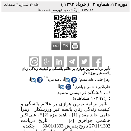
دوره ۱۲، شماره ۳ - ( خرداد ۱۳۹۳ )
جلد ۱۲ شماره ۳ صفحات
|
۱۸۲-۱۷۳
برگشت به فهرست نسخه ها
تأثیر برنامه تمرین هوازی بر علائم یائسگی و کیفیت زندگی زنان
یائسه غیر ورزشکار
۱
*
۱
،
،
زهرا جامی عابد مقدم
ناهید بیژه
۱
علی‌اکبر هاشمی جواهری
۱- ، دانشگاه فردوسی مشهد
:
(۱۰۲۹۷ مشاهده)
تأثیر برنامه تمرین هوازی بر علائم یائسگی و
کیفیت زندگی زنان یائسه غیر ورزشکار زهرا
جامی عابد مقدم [1] ، ناهید بیژه [2] *، علی‌اکبر
هاشمی جواهری [3] تاریخ دریافت
27/11/1392 تاریخ پذیرش 30/01/1393 چکیده