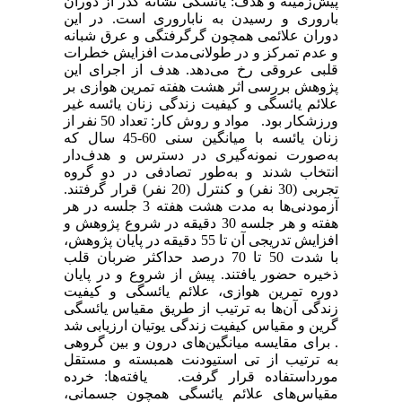
پیش‌زمینه و هدف: یائسگی نشانه گذر از دوران
باروری و رسیدن به ناباروری است. در این
دوران علائمی همچون گرگرفتگی و عرق شبانه
و عدم تمرکز و در طولانی‌مدت افزایش خطرات
قلبی عروقی رخ می‌دهد. هدف از اجرای این
پژوهش بررسی اثر هشت هفته تمرین هوازی بر
علائم یائسگی و کیفیت زندگی زنان یائسه غیر
ورزشکار بود. مواد و روش کار: تعداد 50 نفر از
زنان یائسه با میانگین سنی 60-45 سال که
به‌صورت نمونه‌گیری در دسترس و هدف‌دار
انتخاب شدند و به‌طور تصادفی در دو گروه
تجربی (30 نفر) و کنترل (20 نفر) قرار گرفتند.
آزمودنی‌ها به مدت هشت هفته 3 جلسه در هر
هفته و هر جلسه 30 دقیقه در شروع پژوهش و
افزایش تدریجی آن تا 55 دقیقه در پایان پژوهش،
با شدت 50 تا 70 درصد حداکثر ضربان قلب
ذخیره حضور یافتند. پیش از شروع و در پایان
دوره تمرین هوازی، علائم یائسگی و کیفیت
زندگی آن‌ها به ترتیب از طریق مقیاس یائسگی
گرین و مقیاس کیفیت زندگی یوتیان ارزیابی شد
. برای مقایسه میانگین‌های درون و بین گروهی
به ترتیب از تی استیودنت همبسته و مستقل
مورداستفاده قرار گرفت. یافته‌ها: خرده
مقیاس‌های علائم یائسگی همچون جسمانی،