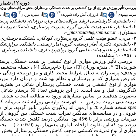
دوره ۱۲، شماره ۱۲ - ( اسفند ۱۳۹۳ )
بررسی تأثیر ورزش هوازی از نوع کششی بر شدت خستگی پرستاران بخش مراقبت‌های ویژه ن
۳
۲
*
۱
،
،
،
مریم بهبودی
فروزان آتش زاده شوریده
منیژه نوریان
س
۱- دانشجوی کارشناسی ارشد مراقبت‌های ویژه نوزادان، دانشکده پرستاری و مامایی، دانشگاه علوم پزشکی شهید بهشتی، تهران، ایران
۲- استادیار، عضو هیدت علمی گروه مدیریت پرستاری، دانشکده پرستار
مسئول) ،
F_atashzadeh@sbmu.ac.ir
۳- مربی، عضو هیئت علمی گروه پرستاری کودکان، دانشکده پرستاری و مامایی، دانشگاه علوم پزشکی شهید بهشتی، تهران، ایران.
۴- دانشجوی دکتری آمار زیستی، گروه آمار زیستی، دانشکده پیراپزشکی، دانشگاه علوم پزشکی شهید بهشتی.
۵- استادیار، عضو هیئت علمی گروه روان‌پرستاری، دانشکده پرستاری و مامایی، دانشگاه علوم پزشکی شهید بهشتی، تهران، ایران.
:
(۱۰۰۹۵ مشاهده)
و هدف: پرستاران به دنبال شرایط محیط کاری و نیز درنتیجه زندگی
عوارض بسیاری که بر پرستاران و نظام بهداشت و درمان دارد موردت
هوازی از نوع کششی بر شدت خستگی پرستاران شاغل در بخش‌های و
تک‌گروهی قبل و بعد اس
به‌صورت هدفمند بر اساس معیارهای ورود به مطالعه انتخاب شدند. 
تربیت‌بدنی تربیت مدرس " ، "فهرست وارسی روزانه ثبت تمرینات کششی
spss نسخه شماره 20 و آزمون اندازه‌گیری مکرر آنالی
فرونی و در مقایسه‌های میانگین نمرات شدت خستگی بین گروهی از آ
درصد بود که این 
هوازی از نوع تمرینات کششی موجب کاهش خستگی پرستاران بخش مراقب