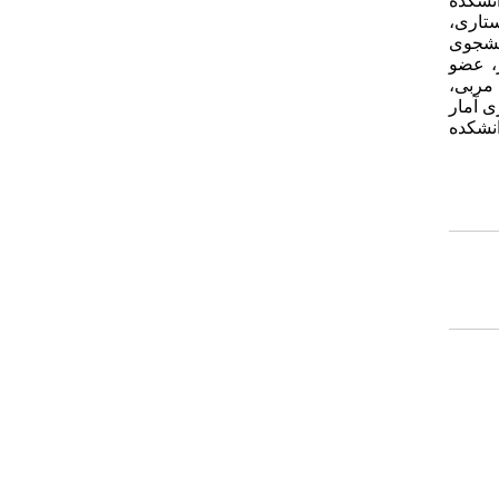
نشکده
روه مدیریت پرستاری،
زشکی شهید بهشتی، تهران، ایران ، تلفن:09125000169 Email: f_atashzadeh@sbmu.ac [1] دانشجوی
علوم پزشکی شهید بهشتی، تهران، ایران [2] استادیار، عضو
ه مدیریت پرستاری، دانشکده پرستاری و مامایی، دانشگاه علوم پزشکی شهید بهشتی، تهران، ایران (نویسنده مسئول) [3] مربی،
ی، تهران، ایران. [4] دانشجوی دکتری آمار
رستاری، دانشکده