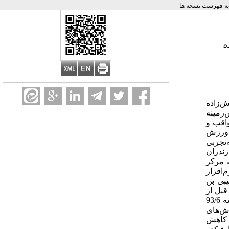
ه فهرست نسخه ها
ه
وزادان مریم بهبودی [1] ، فروزان آتش‌زاده
15/09/ تاریخ پذیرش 10/11/1393 چکیده پیش‌زمینه
اقب و
 ورزش
تجربی
 مازندران
 مرکز
‌افزار
قیبی بن
بل از
تمرینات ورزشی برابر با 45/6 بود. میانگین درصد کاهش شدت خستگی پرستاران پس از 4 هفته تمرینات ورزشی 02/5 درصد و پس از 8 هفته 93/6
ه ورزش‌های
 کاهش