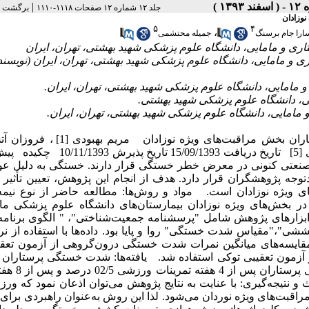
|
جلد ۱۲ شماره ۱۲ صفحات ۱۱۱۸-۱۱۱۰
برگشت ب
وزادان
۵
۴
،
ارا جام برسنگ
جمیله محتشمی
ی و مامایی، دانشگاه علوم پزشکی شهید بهشتی، تهران، ایران (نویسند
بررسی تأثیر ورزش هوازی از نوع کششی بر شدت خستگی پرستاران بخش مراقبت‌های ویژه ن
شوریده [2] *، منیژه نوریان [3] ، سارا جام‌برسنگ [4] ، جمیله محتشمی [5] تاریخ دریافت 1393
 صنعتی کنونی در معرض خطر خستگی قرار دارند. خستگی به دلیل عو
وجه پژوهشگران قرار دارد. هدف از انجام این پژوهش، تعیین تأثیر
یژه نوزادان است. مواد و روش‌ها: مطالعه حاضر از نوع نیمه‌
ت. در این پژوهش تعداد 50 پرستار شاغل در بخش‌های ویژه نوزادان بیمارستان‌های دانشگاه علوم پزشکی
ابزارهای پژوهش شامل "پرسشنامه جمعیت‌شناختی"، " الگوی برنامه
"،"مقیاس شدت خستگی" روا و پایا بود. داده‌ها با استفاده از نرم
ز گردید. برای مقایسه‌های میانگین نمرات شدت خستگی درون‌گروهی از آزمون تع
زمون تعقیبی توکی استفاده شد. یافته‌ها: شدت خستگی پرستاران ق
تفاوت ازلحاظ آماری معنی‌دار بود (05/0 p< ) . بحث و نتیجه‌گیری: با عنایت به نتایج پژوهش می‌توان اذعان نمود ک
ت‌های ویژه نوردان می‌شود. لذا این روش به‌عنوان راهبردی برای