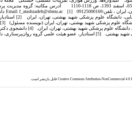
شود. کلیدواژه‌ها: ورزش هوازی، تمرینات کششی، خستگی مجله دا
پرستاری و مامایی ارومیه، دوره دوازدهم، شماره دوازدهم، پی‌درپی 65، اسفند 1393، ص 1118-1110 آدرس مکاتبه: گ
دانشکده پرستاری و مامایی، دانشگاه علوم پ
کارشناسی ارشد مراقبت‌های ویژه نوزادان، دانشکده پرستاری و مامایی، دانشگاه 
هیدت علمی گرو
عضو هیئت علمی گروه پرستاری کودکان، دانشکده پرستاری و مامایی، دانشگاه علوم پزشکی شهید بهشت
زیستی، گروه آمار زیستی، دانشکده پیراپزشکی، دانشگاه علوم پزشکی شهید بهشتی. [5] استادیار، عضو هیئت علمی گروه روان‌پ
Creative Commons Attribution-NonCommercial 4.0 In
قابل بازنشر است.