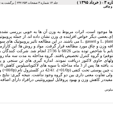
|
جلد ۱۴ شماره ۳ صفحات ۲۵۳-۲۴۲
برگشت به 
 و چاقی
یک ها موجود است، اثرات مربوط به وزن آن ها به خوبی بررسی نشده
ی بعضی دیگر خواص افزاینده ی وزن نشان داده اند. از جمله پروبیوت
احتمالی کاهنده ی وزن سویه های L. plantarum، L. acidophilus، L. fermentum و L. gasseri می باشند. در این مطالعه تاثیر پروبیو
فه وزن و چاق مورد مطالعه قرار گرفت. مواد و روش ها: این کارآزم
مرکزه، دو سو کور تصادفی شده و کنترل شده با دارونما روی 80 خانم با شاخص توده بدنی 68/26 تا 27/36 انجام
توفم) و گروه کنترل تخصیص یافتند. گروه مداخله به مدت سه ماه روز
دارونما کپسولهای حاوی لاکتوز دریافت نمودند. اندازه گیری های تن سنجی و 
عه مشاهده شد ولی تفاوت معنی داری بین دو گروه وجود نداشت. نتیجه گیری: نتایج
یددر کاهش وزن و بهبود پروفایل لیپوپروتئینی درافراد دارای اضافه
سیلوس