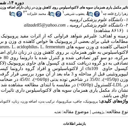
دوره ۱۴، شماره ۳ - ( خرداد ۱۳۹۵ )
تاثیر مکمل یاری همزمان سویه های لاکتوباسیلوس روی کاهش وزن در زنان دارای اضافه وزن
۲
*
۱
۱
،
،
زهرا زارع قلعه چه
یعقوب شریفی
محمد علیزاده
۱- دانشگاه علوم پزشکی ارومیه
۲- دانشگاه علوم پزشکی ارومیه ،
alizade85@yahoo.com
:
(۸۶۱۶ مشاهده)
زمینه و اهداف: علیرغم شواهد فراوانی که از اثرات مفید پروبیوت
مطالعات قبلی برای بعضی از پروبیوتیک ها خواص کاهنده ی وزن و برا
لاکتوباسیلوس به طور همزمان، بر روی کاهش وزن در زنان دارای اضا
تصادفی به دو گروه دریافت کننده ی کپسول های حاوی پروبیوتیک (لاک
کپسول حاوی cfu109 از لاکتوباسیلوس و افراد گروه 
در LDL-کلسترول (00/0p=) در مقایسه با ابتدای مطال
نشان داد مکمل یاری همزمان سویه های لاکتوباسیلوس داری تاثیرات مف
چاق می باشد.
واژه‌های کلیدی:
،
،
،
،
،
،
پروبیوتیک
چاقی
میکروبیوتا
ترکیب بدن
اضافه وزن
زنان
لاکتوبا
نوع مطالعه:
| موضوع مقاله:
پژوهشي
تغذیه
بازنشر اطلاعات