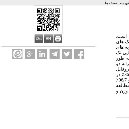
فهرست نسخه ها
 است.
یک های
تیک های سویه های
ایی تک
 شد. شرکت کنندگان به طور
انه دو
پروفایل
لیپوپروتئینی قبل از مداخله و 3 ماه بعد از آن مورد بررسی قرار گرفت. یافته ها: پس از 3 ماه مداخله با سویه های لاکتوباسیلوس کاهش 36/0٪ در
وزن (05/0p=)، 35/0٪ در شاخص توده بدنی (04/0p=)، 45/0٪ در ضخامت چین پوستی تحت کتفی (01/0p=)، 42/4٪ در کلسترول تام (00/0p=) و 96/7٪
 مطالعه
 وزن و