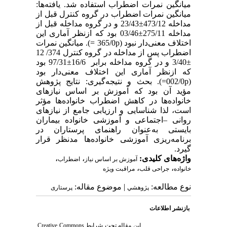
میانگین نمرات اضطراب استفاده شد. یافته‌ها:
میانگین نمرات اضطراب در گروه کنترل قبل از
مداخله 473/12±23/43 و در گروه مداخله قبل از
مداخله 275/11±03/46 بود که ازنظر آماری این
اختلاف معنی‌دار نبود (365/0p =). میانگین نمرات
اضطراب پس از مداخله در گروه کنترل 374/ 12
±3/40 و در گروه مداخله برابر 16/6±97/31 بود
که ازنظر آماری این اختلاف معنی‌دار بود
(002/0p=). بحث و نتیجه‌گیری: نتایج پژوهش
مؤید آن بود که آموزش بر اساس نیازهای
خانواده‌ها در کاهش اضطراب خانواده‌ها مؤثر
است، لذا شناسایی و ارزیابی جامع از نیازهای
روانی –اجتماعی و آموزشی خانواده بیماران
بایستی به‌عنوان راهنمای پرستاران در
برنامه‌ریزی آموزشی خانواده‌ها مدنظر قرار
گیرد.
واژه‌های کلیدی:
،
،
آموزش بر اساس نیاز
اضطراب
،
،
خانواده
جراحی قلب
مراقبت ویژه
نوع مطالعه:
| موضوع مقاله:
پژوهشي
پرستاری
بازنشر اطلاعات
این مقاله تحت شرایط
Creative Commons