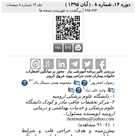
دوره ۱۴، شماره ۸ - ( آبان ۱۳۹۵ )
جلد ۱۴ شماره ۸ صفحات
|
۶۷۳-۶۶۵
برگشت به فهرست نسخه ها
بررسی تأثیر برنامه آموزشی نیاز - محور بر میانگین اضطراب
خانواده بیماران تحت جراحی پیوند عروق کرونر
۲
*
۱
،
رضوان اصغرپور
معصومه همتی مسلک پاک
۱
،
وحید علی نژاد
۱- دانشگاه علوم پزشکی ارومیه
۲- مرکز تحقیقات چاقی مادر و کودک دانشگاه
علوم پزشکی و خدمات بهداشتی و درمانی
ارومیه (نویسنده مسئول) ،
hemmatma@yahoo.com
:
(۹۱۰۶ مشاهده)
پیش‌زمینه و هدف: جراحی قلب و شرایط