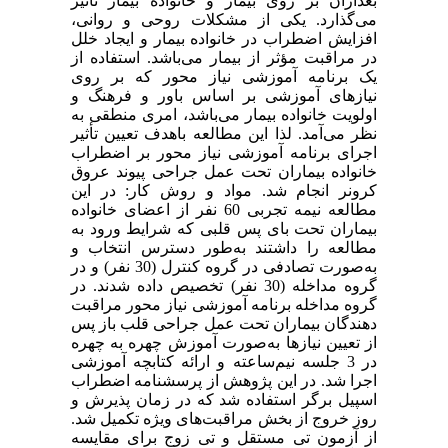
بعدازآن بر روی بیمار و خانواده بیمار تأثیر
می‌گذارد. یکی از مشکلات روحی و روانی،
افزایش اضطراب در خانواده بیمار و ایجاد خلل
در مراقبت مؤثر از بیمار می‌باشد. استفاده از
یک برنامه آموزشی نیاز محور که بر روی
نیازهای آموزشی بر اساس باور و فرهنگ و
اولویت خانواده بیمار می‌باشد، امری منطقی به
نظر می‌آمد. لذا این مطالعه باهدف تعیین تأثیر
اجرای برنامه آموزشی نیاز محور بر اضطراب
خانواده بیماران تحت عمل جراحی پیوند عروق
کرونر انجام شد. مواد و روش کار: در این
مطالعه نیمه تجربی 60 نفر از اعضای خانواده
بیماران تحت بای پس قلبی که شرایط ورود به
مطالعه را داشتند به‌طور دسترس انتخاب و
به‌صورت تصادفی در گروه کنترل (30 نفر) و در
گروه مداخله (30 نفر) تخصیص داده شدند. در
گروه مداخله برنامه آموزشی نیاز محور مراقبت
دهندگان بیماران تحت عمل جراحی قلب باز پس
از تعیین نیازها به‌صورت آموزش چهره به چهره
در 3 جلسه نیم‌ساعته و ارائه کتابچه آموزشی
اجرا شد. در این پژوهش از پرسشنامه اضطراب
اسپیل برگر استفاده شد که در زمان پذیرش و
روز خروج از بخش مراقبت‌های ویژه تکمیل شد.
از آزمون تی مستقل و تی زوج برای مقایسه