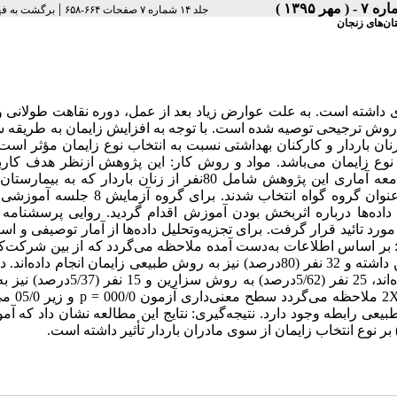
|
جلد ۱۴ شماره ۷ صفحات ۶۶۴-۶۵۸
برگشت به ف
ان‌های زنجان
داشته است. به علت عوارض زیاد بعد از عمل، دوره نقاهت طولانی و
 روش ترجیحی توصیه شده است. با توجه به افزایش زایمان به طریقه 
 باردار و کارکنان بهداشتی نسبت به انتخاب نوع زایمان مؤثر است
وع زایمان می‌باشد. مواد و روش کار: این پژوهش ازنظر هدف کارب
ازنظر اجرا از نوع نیمه تجربی با دو گروه آزمایش و کنترل است. جامعه آماری این پژوهش شامل 80نفر از زنان باردار 
مراجعه کردند از این تعداد 40 نفر به‌عنوان گروه آزمایش و 40نفر به‌عنوان گروه گواه انتخاب شدند
‌ها درباره اثربخش بودن آموزش اقدام گردید. روایی پرسشنامه ب
تخصصان امر تائید و پایایی آن با استفاده از آلفای کرونباخ معادل 7/0 مورد تائید قرار گرفت. برای تجزیه‌و‌تحلیل داده‌ها از آمار توصیف
SPSS نسخه 21 استفاده گردید. یافته‌ها: بر اساس اطلاعات به‌دست آمده ملاحظه می‌گردد که از بین شرک
در کلاس‌های آموزش خانواده 8 نفر (20درصد) زایمان به روش سزارین داشته و 32 نفر (80درصد) نیز به روش طبیعی زایمان انجام د
مقایسه از بین مادرانی که در کلاس‌های آموزش خانواده شرکت نکرده‌اند، 25 نفر (5/62درصد
طبیعی زایمان کرده‌اند. همچنین طبق اط
یعی رابطه وجود دارد. نتیجه‌گیری: نتایج این مطالعه نشان داد که آ
 نوع انتخاب زایمان از سوی مادران باردار تأثیر داشته است.