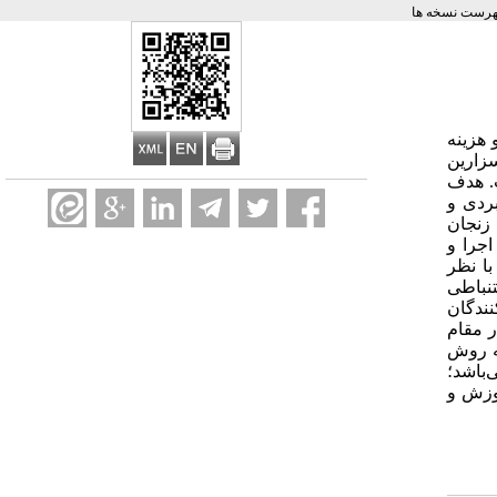
هرست نسخه ها
 هزینه
سزارین
. هدف
ردی و
که به بیمارستان زنجان
. برای گروه آزمایش 8 جلسه آموزشی اجرا و
ا نظر
ی و استنباطی
ت‌کنندگان
اده‌اند. در مقام
) به روش سزارین و 15 نفر (5/37درصد) نیز به روش
لاعات بدست آمده و آزمون 2X ملاحظه می‌گردد سطح معنی‌داری آزمون 000/0 = p و زیر 05/0 می‌باشد؛
موزش و