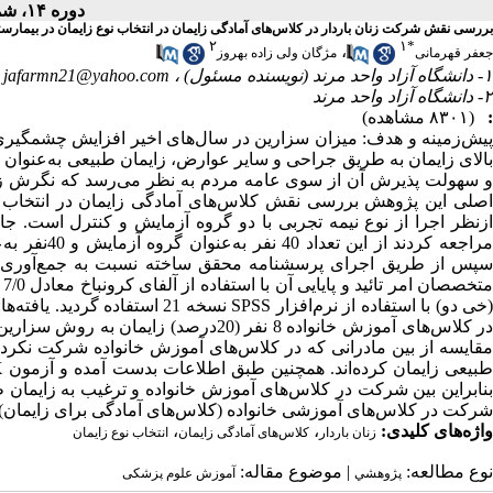
دوره ۱۴، شماره ۷ - ( مهر ۱۳۹۵ )
بررسی نقش شرکت زنان باردار در کلاس‌های آمادگی زایمان در انتخاب نوع زایمان در بیمارست
۲
۱
*
،
جعفر قهرمانی
مژگان ولی زاده بهروز
۱- دانشگاه آزاد واحد مرند (نویسنده مسئول) ،
jafarmn21@yahoo.com
۲- دانشگاه آزاد واحد مرند
:
(۸۳۰۱ مشاهده)
پیش‌زمینه و هدف: میزان سزارین در سال‌های اخیر افزایش چشمگیری 
بالای زایمان به طریق جراحی و سایر عوارض، زایمان طبیعی به‌عنوان
و سهولت پذیرش آن از سوی عامه مردم به نظر می‌رسد که نگرش زنان
اصلی این پژوهش بررسی نقش کلاس‌های آمادگی زایمان در انتخاب ن
سپس از طریق اجرای پرسشنامه محقق ساخته نسبت به جمع‌آوری داده
م
(خی دو) با استفاده از نرم‌افزار 
بنابراین بین شرکت در کلاس‌های آموزش خانواده و ترغیب به زایمان طب
شرکت در کلاس‌های آموزشی خانواده (کلاس‌های آمادگی برای زایمان) بر
واژه‌های کلیدی:
،
،
زنان باردار
کلاس‌های آمادگی زایمان
انتخاب نوع زایمان
نوع مطالعه:
| موضوع مقاله:
پژوهشي
آموزش علوم پزشکی