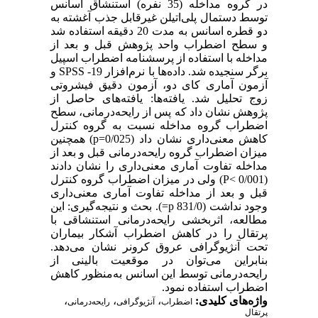
در گروه مداخله (35 نفره) استنشاق اسانس
توسط دستمال پلی‌اتیلن غیرقابل جذب آغشته به
دو قطره اسانس به مدت 20 دقیقه استفاده شد
و سطح اضطراب واحد پژوهش قبل و بعد از
مداخله با استفاده از پرسشنامه اضطراب اسپیل
برگر سنجیده شد. داده‌ها با نرم‌افزار 19- SPSS و
آزمون آماری کای دو، آزمون دقیق فیشروتی
زوج تحلیل شد. یافته‌ها: یافته‌های حاصل از
پژوهش نشان داد که پس از رایحه‌درمانی، سطح
اضطراب گروه مداخله نسبت به گروه کنترل
کاهش معنی‌داری نشان داد (p=0/025) همچنین
میزان اضطراب گروه رایحه‌درمانی قبل و بعد از
مداخله تفاوت آماری معنی‌داری را نشان دادند
(0/001 >P) ولی در میزان اضطراب گروه کنترل
قبل و بعد از مداخله تفاوت آماری معنی‌داری
وجود نداشت (831/0 p=). بحث و نتیجه‌گیری: این
مطالعه، اثربخشی رایحه‌درمانی استنشاقی با
پرتقال را در کاهش اضطراب آشکار بیماران
تحت آنژیوگرافی عروق کرونر نشان می‌دهد.
بنابراین می‌توان در موقعیت بالینی از
رایحه‌درمانی توسط این اسانس به‌منظور کاهش
اضطراب استفاده نمود.
واژه‌های کلیدی:
،
،
،
اضطراب
آنژیوگرافی
رایحه‌درمانی
پرتقال