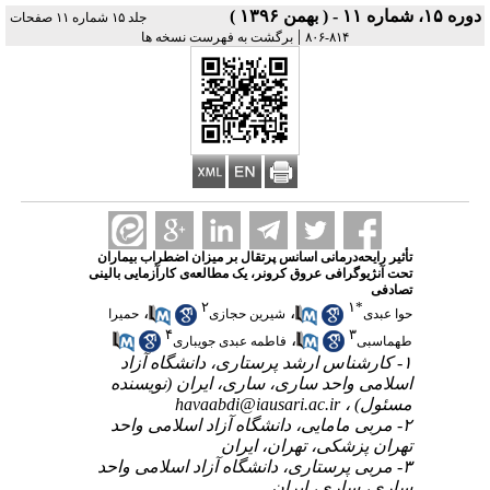
دوره ۱۵، شماره ۱۱ - ( بهمن ۱۳۹۶ )
جلد ۱۵ شماره ۱۱ صفحات
|
۸۱۴-۸۰۶
برگشت به فهرست نسخه ها
تأثیر رایحه‌درمانی اسانس پرتقال بر میزان اضطراب بیماران
تحت آنژیوگرافی عروق کرونر، یک مطالعه‌ی کارآزمایی بالینی
تصادفی
۲
۱
*
،
،
حوا عبدی
شیرین حجازی
حمیرا
۴
۳
،
طهماسبی
فاطمه عبدی جویباری
۱- کارشناس ارشد پرستاری، دانشگاه آزاد
اسلامی واحد ساری، ساری، ایران (نویسنده
مسئول) ،
havaabdi@iausari.ac.ir
۲- مربی مامایی، دانشگاه آزاد اسلامی واحد
تهران پزشکی، تهران، ایران
۳- مربی پرستاری، دانشگاه آزاد اسلامی واحد
ساری، ساری، ایران