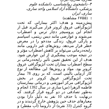
۴- دانشجوی روانشناسی، دانشکده علوم
پزشکی، دانشگاه آزاد اسلامی واحد ساری،
ساری، ایران
:
(۶۷۵۵ مشاهده)
پیش‌زمینه و هدف: اکثر بیمارانی که تحت
آنژیوگرافی عروق کرونر قرار می‌گیرند قبل از
انجام این پروسیچر دچار ترس و اضطراب
می‌شوند و عوارضی مانند دیس ریتمی، اسپاسم
و پارگی عروق، زندگی مددجو را در معرض
خطر قرار می‌دهد. روش‌های غیر دارویی مانند
رایحه‌درمانی می‌تواند بر کاهش اضطراب مؤثر و
در نتیجه موجب پیشگیری از این عوارض شود.
هدف از این تحقیق تعیین تأثیر رایحه‌درمانی بر
سطح اضطراب بیماران تحت آنژیوگرافی عروق
کرونر بود. مواد و روش‌ها: این مطالعه از نوع
کار آزمایی بالینی است. که بر روی 78 بیمار
تحت آنژیوگرافی عروق کرونر در بخش
آنژیوگرافی مرکز آموزشی و درمانی بیمارستان
فاطمه الزهرا (س) ساری در سال 1392 انجام و
به‌طور تصادفی در دو گروه قرار گرفتند. که
درنهایت با حذف 10 نفر به دلیل دارا بودن
معیارهای حذف حین پژوهش خارج گردیدند و در
گروه کنترل (33 نفره) از دارونما (آب مقطر) و