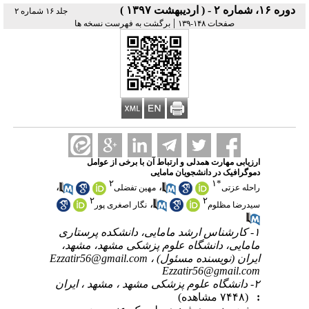
دوره ۱۶، شماره ۲ - ( اردیبهشت ۱۳۹۷ )
جلد ۱۶ شماره ۲
|
صفحات ۱۴۸-۱۳۹
برگشت به فهرست نسخه ها
ارزیابی مهارت همدلی و ارتباط آن با برخی از عوامل
دموگرافیک در دانشجویان مامایی
۲
۱
*
،
،
راحله عزتی
مهین تفضلی
۲
۲
،
سیدرضا مظلوم
نگار اصغری پور
۱- کارشناس ارشد مامایی، دانشکده پرستاری
مامایی، دانشگاه علوم پزشکی مشهد، مشهد،
ایران (نویسنده مسئول) ،
Ezzatir56@gmail.com
Ezzatir56@gmail.com
۲- دانشگاه علوم پزشکی مشهد ، مشهد ، ایران
:
(۷۴۴۸ مشاهده)