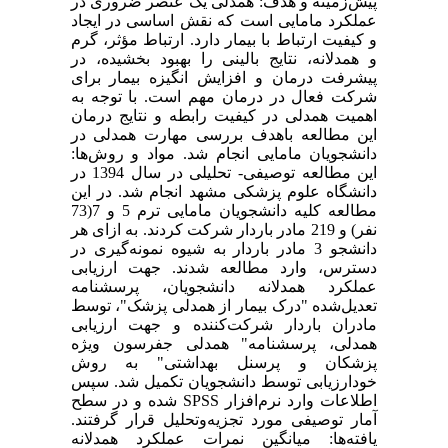
پیش‌زمینه و هدف: همدلی یک عنصر ضروری در
عملکرد مامایی است که نقش اساسی در ایجاد
و کیفیت ارتباط با بیمار دارد. ارتباط مؤثر، گرم
و همدلانه، نتایج بالینی را بهبود بخشیده، در
پیشرفت درمان و افزایش انگیزه بیمار برای
شرکت فعال در درمان مهم است. با توجه به
اهمیت همدلی در کیفیت رابطه و نتایج درمان
این مطالعه باهدف بررسی مهارت همدلی در
دانشجویان مامایی انجام شد. مواد و روش‌ها:
این مطالعه توصیفی- تحلیلی در سال 1394 در
دانشگاه علوم پزشکی مشهد انجام شد. در این
مطالعه کلیه دانشجویان مامایی ترم 5 و 7(73
نفر) و 219 مادر باردار شرکت کردند. به ازای هر
دانشجو 3 مادر باردار به شیوه نمونه‌گیری در
دسترس، وارد مطالعه شدند. جهت ارزیابی
عملکرد همدلانه دانشجویان، پرسشنامه
تعدیل‌شده "درک بیمار از همدلی پزشک"، توسط
مادران باردار شرکت‌کننده و جهت ارزیابی
همدلی، پرسشنامه" همدلی جفرسون ویژه
پزشکان و پرسنل بهداشتی" به روش
خودارزیابی توسط دانشجویان تکمیل شد. سپس
اطلاعات وارد نرم‌افزار SPSS شده و در سطح
آمار توصیفی مورد تجزیه‌و‌تحلیل قرار گرفتند.
یافته‌ها: میانگین نمرات عملکرد همدلانه