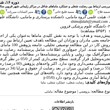
دوره ۱۶، شماره ۸ - ( آبان ۱۳۹۷ )
بررسی ارتباط بین رضایت شغلی و عملکرد ماماهای شاغل در مراکز زایمانی شهر قزوین سال 396
۲
۲
۱
*
،
،
سمیه فلاح
سمیه قلیچ خانی
منیر السادات میرزاده
۱- هیئت علمی گروه مامایی، دانشکده پرستاری و مامایی، دانشگاه ع
shimafalah@ymail.com
،
۲- دانشگاه علوم پزشکی قزوین
:
(۵۳۵۳ مشاهده)
پیش‌زمینه و هدف: با توجه به نقش کلیدی ماماها به‌عنوان یکی از ا
جامعه یعنی مادران و نوزادان این مطالعه باهدف تعیین ارتباط بین ر
روش‌ کار: در
مطالعه شدند. ابزار جمع‌آوری اطلاعات شامل پرسشنامه رضایت 
دموگرافیک بود. روایی و پایایی پرسشنامه‌ها در مطالعات قبلی تأیید 
تجزیه‌وتحلیل قرار گر
همبستگی معنی‌دا
(55 درصد) و
همبستگی مثبت آماری وجود دارد. یافته‌های این مطالعه همچنین ن
ارتباط آماری معنی‌داری وجود دارد (05/0 p
واژه‌های کلیدی:
،
،
رضایت شغلی
عملکرد شغلی
ماما
نوع مطالعه:
| موضوع مقاله:
پژوهشي
مامایی
بازنشر اطلاعات