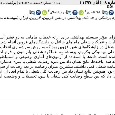
|
جلد ۱۶ شماره ۸ صفحات ۵۷۴-۵۶۴
برگشت به ف
1
۲
۲
،
،
لیلا قلندری
زهرا باجلان
لوم پزشکی و خدمات بهداشتی درمانی قزوین، قزوین، ایران (نویسنده م
جزای مؤثر سیستم بهداشتی برای ارائه خدمات مامایی به دو قشر آسی
ضایت و عملکرد شغلی ماماهای شاغل در زایشگاه‌های قزوین انجام شد. 
 این مطالعه توصیفی تحلیلی، جامعه پژوهش 100 مامای شاغل در زایشگاه‌های شهر قزوین بود که به روش سرشماری انت
شغلی ویسوکی وکروم، پرسشنامه عملکرد شغلی پاترسون و فرم اط
شده است. داده‌ها با استفاده از آزمون‌های آماری توصیفی و استنباط
فتند. سطح معنی‌داری کمتر از 05/0 در نظر گرفته شد. یافته‌ها: نتایج نشان داد بین نمره رضایت شغلی با نمره ع
ری وجود ندارد. اکثر واحدهای پژوهش (60 درصد) رضایت شغلی کمی داشتند. بیشترین میزان رضایت در بعد رضایت 
 کم‌ترین میزان در بعد رضایت از حقوق و مزایا (34 درصد) بود. همچنین نتایج نشان داد بین رضایت کلی شغلی با تمام ابعاد 
شان داد که بین سطح رضایت کلی شغلی با سن، تحصیلات و وضعیت اس