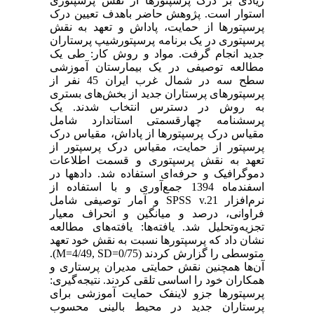
زیادی بر درک پرسپتورها از نقش پرسپتوری
استوار است. پژوهش حاضر باهدف تعیین درک
پرسپتورها از حمایت، پاداش و تعهد به نقش
پرسپتوری در یک برنامه پرسپتورشیپ پرستاران
جدید انجام گرفت. مواد و روش‌ کار: طی یک
مطالعه توصیفی در یک بیمارستان آموزشی
سطح سه در شمال غرب ایران 45 نفر از
پرسپتورهای پرستاران جدید از بخش‌های بستری
به روش در دسترس انتخاب شدند. یک
پرسشنامه چهارقسمتی استاندارد شامل
مقیاس درک پرسپتورها از پاداش، مقیاس درک
پرسپتور از حمایت، مقیاس درک پرسپتور از
تعهد به نقش پرسپتوری و قسمت اطلاعات
دموگرافیک و حرفه‌ای استفاده شد. داده­ها در
اسفندماه 1394 جمع‌آوری و با استفاده از
نرم‌افزار SPSS v.21 و آمار توصیفی شامل
فراوانی، درصد و میانگین و انحراف معیار
تجزیه‌وتحلیل شد. یافته‌ها: یافته‌های مطالعه
نشان داد که پرسپتورها نسبت به نقش خود تعهد
متوسطی را گزارش کردند (M=4/49, SD=0/75).
آن‌ها همچنین نقش حمایتی مدیران پرستاری و
همکاران خود را اساسی تلقی کردند. نتیجه‌گیری:
پرسپتورها جزو لاینفک حمایت آموزشی برای
پرستاران جدید در محیط بالینی محسوب