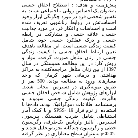
پیش‌زمینه و هدف: : اصطلاح احقاق جنسی
به‌عنوان یک احساس روانی - اجتماعی نسبت به
تفسیر شخصی فرد در مورد چگونگی ابراز وجود
احساساتش در روابط زناشویی تعریف شده
است و احساسات و افکار فرد در مورد جذابیت
جنسی، علاقه جنسی و مشارکت در رابطه
جنسی و درک عملکرد جنسی خود، شامل
کیفیت زندگی جنسی است. این مطالعه باهدف
تعیین ارتباط احقاق جنسی با کیفیت زندگی
جنسی در زنان متأهل صورت گرفت. مواد و
روش کار: در این مطالعه همبستگی در سال
1397 از بین زنان متأهل مراجعه‌کننده به مراکز
بهداشتی و درمانی شهر کرمان که واجد
معیارهای ورود به مطالعه بودند، 500 نفر از
طریق نمونه‌گیری در دسترس انتخاب شدند.
ابزارهای پژوهش شامل شاخص احقاق جنسی
هالبرت، کیفیت زندگی جنسی سیموند و
پرسشنامه اطلاعات دموگرافیک بودند. داده‌ها با
استفاده از نرم‌افزار SPSS- 19 و با کمک آمار
استنباطی شامل ضریب همبستگی پیرسون،
اسپیرمن، آنالیز واریانس یک‌طرفه، رگرسیون
خطی و رگرسیون چندگانه تجزیه‌و‌تحلیل شدند و
p˂0.05 به‌عنوان سطح معناداری در نظر گرفته