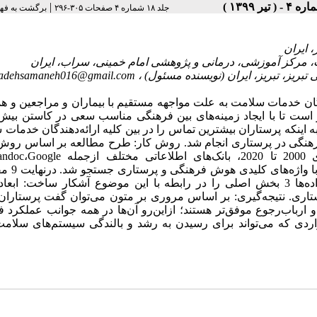
|
جلد ۱۸ شماره ۴ صفحات ۳۰۵-۲۹۶
برگشت به فه
zadehsamaneh016@gmail.com
دگان خدمات سلامت به علت مواجهه مستقیم با بیماران و مراجعین و ه
ز است تا با ایجاد زمینه‌های بین فرهنگی مناسب سعی در کاستن بیش
اینکه پرستاران بیشترین تماس را در بین کلیه ارائه‌دهندگان خدمات
 فرهنگی در پرستاری انجام شد. روش کار: طرح مطالعه بر اساس روش
یکپارچه Whittemore و Knafl است. در بررسی متون در سال‌های 2000 تا 2020، بانک‌های
s، Cochrane Library، Science Direct
این مطالعه مورد تجزیه‌و‌تحلیل قرار گرفتند. یافته‌ها: تجزیه‌و‌تحلیل داده‌ها 3 بخش اصلی را در رابطه با این موضوع آشکار سا
ی. نتیجه‌گیری: بر اساس مروری بر متون می‌توان گفت پرستاران 
 ارباب‌رجوع موفق‌تر هستند؛ ازاین‌رو آن‌ها در همه جوانب عملکرد 
اردی که می‌تواند برای رسیدن به رشد و بالندگی سیستم‌های سلام