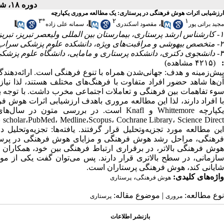
دوره ۱۸، شماره ۴ - ( تیر ۱۳۹۹ )
ارزشیابی اثرات هوش فرهنگی در پرستاری: یک مطالعه مروری یکپارچه
۳
*
۲
۱
،
،
مجید براتی پور
مقصود اسکندری
سمانه علی زاده
۱- کارشناس ارشد پرستاری، بیمارستان بین المللی ولیعصر تبریز، تبریز، ایران
۲- متخصص بیهوشی و مراقبت‌های ویژه، دانشکده علوم پزشکی سراب، مرکز آموزشی، درمانی و پژوهشی امام خمینی، سراب، ایران
۳- دانشجوی دکتری، دانشکده پرستاری و مامایی، دانشگاه علوم پزشکی تبریز، تبریز، ایران (نویسنده مسئول) ،
:
(۴۲۱۵ مشاهده)
پیش‌زمینه و هدف: جهانی‌شدن همراه با تنوع فرهنگی است. ارائه‌دهن
آن‌ها شاهد حضور افراد متفاوت با فرهنگ‌های مختلف هستند، لذا نیا
سوء تفاهمات بین فرهنگی و تعاملات اجتماعی مخرب داشت. با توجه به 
با افراد دارند، لذا این مطالعه مروری باهدف ارزشیابی اثرات هوش
فرهنگی، مراحل رشد هوش فرهنگی و مزایای هوش فرهنگی در پرستار
هوش فرهنگی بالاتر، در برقراری ارتباط فرهنگی بین خود، همکاران و
سازمانی، در سطح بالاتری قرار دارند. پس می‌توان گفت یکی از مو
شایانی کند، هوش فرهنگی پرستاران است.
واژه‌های کلیدی:
،
هوش فرهنگی
پرستاری
نوع مطالعه:
| موضوع مقاله:
مروری
پرستاری
بازنشر اطلاعات