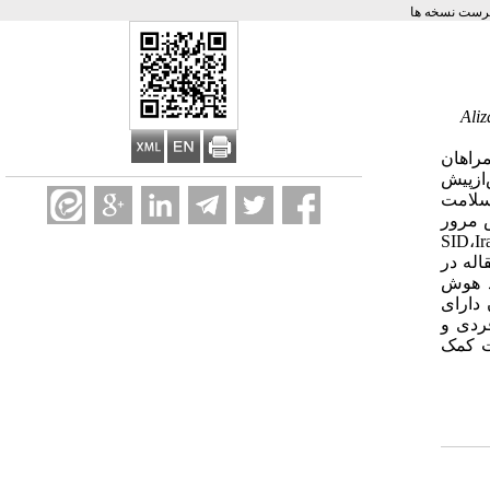
رست نسخه ها
Ali
مراهان
‌ازپیش
 سلامت
 مرور
 اطلاعاتی مختلف ازجمله SID،Irandoc،Google
scholar،PubMed، Medline،Scopu با واژه‌های کلیدی هوش فرهنگی و پرستاری جستجو شد. درنهایت 9 مقاله در
خت: ابعاد هوش
دارای
فردی و
ت کمک