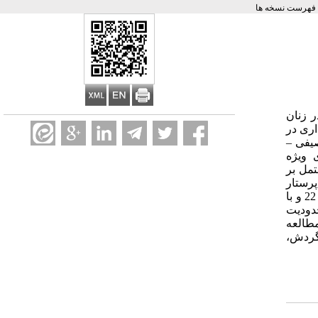
فهرست نسخه ها
 زنان
اری در
صیفی –
 ویژه
 مشتمل بر
عات دموگرافیک، اطلاعات بارداری و ویژگی‌های شغلی بود. پرسشنامه‌ها توسط 110 پرستار شاغل در بخش­های عمومی و 65 پرستار
شاغل در بخش­های ویژه در بیمارستان­های وابسته به دانشگاه علوم پزشکی یاسوج تکمیل گردید. آنالیز داده‌ها با استفاده از نرم‌افزار spss نسخه 22 و با
حدودیت
مطالعه
رگردش،