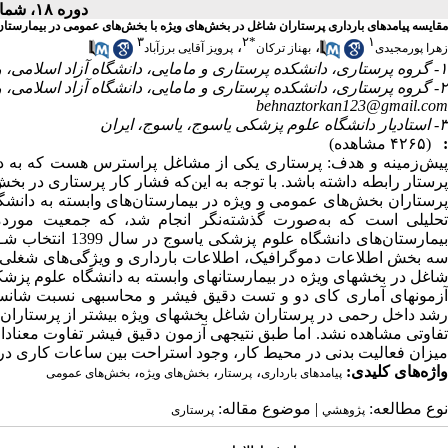
دوره ۱۸، شماره ۱۱ - ( بهمن ۱۳۹۹ )
مقایسه پیامدهای بارداری پرستاران شاغل در بخش‌های ویژه با بخش‌های عمومی در بیمارستان‌ها
۳
۲
*
۱
،
،
زهرا پورمجیدی
بهناز ترکان
پرویز آقایی برزآباد
۱- گروه پرستاری، دانشکده پرستاری و مامایی، دانشگاه آزاد اسلامی، واحد اصفهان(خوراسگان)، اصفهان، ایران
۲- گروه پرستاری، دانشکده پرستاری و مامایی، دانشگاه آزاد اسلامی، واحد اصفهان(خوراسگان)، اصفهان، ایران (نویسنده مسئول) ،
behnaztorkan123@gmail.com
۳- استادیار دانشگاه علوم پزشکی یاسوج، یاسوج، ایران
:
(۴۲۶۵ مشاهده)
پیش‌زمینه و هدف: پرستاری یکی از مشاغل پراسترس هست که به دلیل
پرستار رابطه داشته باشد. با توجه به این‌که فشار کار پرستاری در 
پرستاران بخش‌های عمومی و ویژه در بیمارستان‌های وابسته به دانشگ
تحلیلی است که به‌صورت گذشته‌نگر انجام شد، که جمعیت مورد
بیمارستان‌های دا
آزمون­های آماری کای دو و تست دقیق فیشر و محاسبه­ی نسبت شانس انج
رشد داخل رحمی در پرستاران شاغل بخش­های ویژه بیشتر از پرستاران 
تفاوتی مشاهده نشد. اما طبق نتیجه­ی آزمون دقیق فیشر تفاوت معنادار
میزان فعالیت بدنی در محیط کار، وجود استراحت بین ساعات کاری در بخ
واژه‌های کلیدی:
،
،
،
پیامدهای بارداری
پرستار
بخش‌های ویژه
بخش‌های عمومی
نوع مطالعه:
| موضوع مقاله:
پژوهشي
پرستاری