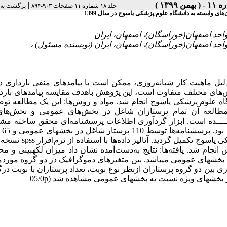
|
جلد ۱۸ شماره ۱۱ صفحات ۹۰۳-۸۹۴
برگشت به 
ی وابسته به دانشگاه علوم پزشکی یاسوج در سال 1399
 ماهیت کار شبانه‌روزی، ممکن است با پیامدهای منفی بارداری در
بخش‌های مختلف متفاوت است، این پژوهش باهدف مقایسه پیامدهای بارد
اه علوم پزشکی یاسوج انجام شد. مواد و روش‌ها: این یک مطالعه تو
مطالعه آن تمام پرستاران شاغل در بخش‌های عمومی و بخش‌های
نشگاه علوم پزشکی یاسوج در سال 1399 انتخاب شـــــده است. ابزار گردآوری اطلاعات پرسشنامه‌ای محقق ساخته
سه بخش اطلا
ام شد. یافته‌ها: نتایج به‌دست‌آمده نشان داد میزان لکه­بینی و م
بخش­های عمومی می­باشد. بین متغیرهای دموگرافیک در دو گروه مورد
ی بین دو گروه پرستاران ازنظر نوع نوبت، تعداد پرستاران با نوبت د
ش­های ویژه نسبت به بخش­های عمومی مشاهده شد (05/0p