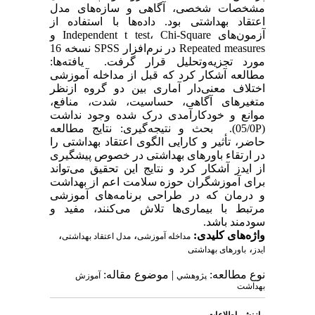
مشخصات شخصی، آگاهی و سازه‌های مدل
اعتقاد بهداشتی بود. داده‌ها با استفاده از
آزمون‌های Independent t test، Chi-Square و
Repeated measures در نرم‌افزار SPSS نسخه 16
مورد تجزیه‌وتحلیل قرار گرفت. یافته‌ها:
مطالعه آشکار کرد که قبل از مداخله آموزشی
اختلاف معنی‌دار آماری بین دو گروه ازنظر
متغیرهای آگاهی، حساسیت، شدت، منافع،
موانع و خودکارآمدی درک شده وجود نداشت
(05/0P). بحث و نتیجه‌گیری: نتایج مطالعه
حاضر، تأثیر و کارایی الگوی اعتقاد بهداشتی را
در ارتقاء باورهای بهداشتی در خصوص پیشگیری
از ایدز آشکار کرد و نتایج این تحقیق می‌تواند
برای آموزشگران حوزه سلامت اعم از بهداشت
و درمان که در طراحی برنامه‌های آموزشی
مرتبط با بیماری‌ها تلاش می‌کنند، مفید و
سودمند باشد.
واژه‌های کلیدی:
،
،
مداخله آموزشی
مدل اعتقاد بهداشتی
،
ایدز
باورهای بهداشتی
نوع مطالعه:
| موضوع مقاله:
پژوهشي
آموزش
بهداشت
بازنشر اطلاعات