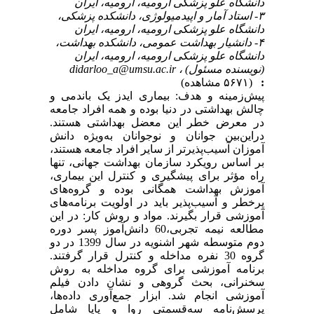
دانشگاه علو پزشکی ارومیه، ارومیه، ایران
۳- استاد آمار و اپیدمیولوژی، دانشکده پزشکی،
دانشگاه علو پزشکی ارومیه، ارومیه، ایران
۴- دانشیار بهداشت عمومی، دانشکده بهداشت،
دانشگاه علو پزشکی ارومیه، ارومیه، ایران
(نویسنده مسئول) ،
didarloo_a@umsu.ac.ir
:
(۵۶۷۱ مشاهده)
پیش‌زمینه و هدف: بیماری ایدز یک باندمی و
چالش بهداشتی در دنیا بوده و همه افراد جامعه
در معرض خطر این معضل بهداشتی هستند.
دراین‌بین جوانان و نوجوانان به‌ویژه دانش
آموزان آسیب‌پذیرتر از سایر افراد جامعه هستند،
بر اساس رویکرد سازمان بهداشت جهانی، تنها
راه مؤثر برای پیشگیری و کنترل این بیماری،
آموزش بهداشت همگانی بوده و گروه‌های
پرخطر و آسیب‌پذیر باید در اولویت برنامه‌های
آموزشی قرار بگیرند. مواد و روش‌ کار: در این
مطالعه نیمه تجربی،60 دانش‌آموز پسر دوره
دوم متوسطه شهر اشنویه در سال 1399 در دو
گروه 30 نفره مداخله و کنترل قرار گرفتند.
برنامه آموزشی برای گروه مداخله به روش
سخنرانی، بحث گروهی و نشان دادن فیلم
آموزشی انجام شد. ابزار جمع‌آوری داده‌ها،
پرسش‌نامه سه‌قسمتی روا و پایا شامل