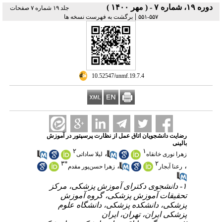
دوره ۱۹، شماره ۷ - ( مهر ۱۴۰۰ )
جلد ۱۹ شماره ۷ صفحات
|
۵۵۷-۵۵۱
برگشت به فهرست نسخه ها
‎ 10.52547/unmf.19.7.4
رضایت دانشجویان اتاق عمل از نظارت پرسپتور در آموزش
بالینی
۲
۱
،
زهرا نوری خانقاه
لیلا ساداتی
۳
*
۲
،
،
رعنا آبجار
زهرا حسن‌پور مقدم
۱- دانشجوی دکترای آموزش پزشکی، مرکز
تحقیقات آموزش پزشکی، گروه آموزش
پزشکی، دانشکده پزشکی، دانشگاه علوم
پزشکی ایران، تهران، ایران