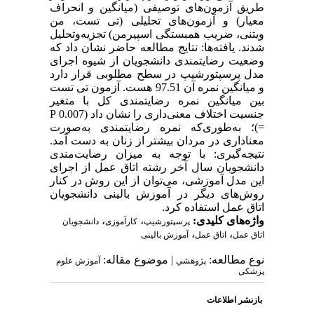
طریق آزمون‌های توصیفی (میانگین و انحراف
معیار) و آزمون‌های تحلیلی (تی تست، من
ویتنی، ضریب همبستگی اسپیرمن) تجزیه‌وتحلیل
شدند. یافته‌ها: نتایج مطالعه حاضر نشان داد که
وضعیت رضایتمندی دانشجویان از شیوه اجرای
مدل پرسپتورشیپ در سطح مطلوبی قرار دارد
و میانگین نمره آن 97.51 هست. آزمون تی تست
بین میانگین نمره رضایتمندی کل با متغیر
جنسیت اختلاف معنی‌داری را نشان داد (0.007 P
=)؛ به‌طوری‌که نمره رضایتمندی به‌صورت
معناداری در مردان بیشتر از زنان به دست آمد.
نتیجه‌گیری: با توجه به میزان رضایت‌مندی
دانشجویان سال آخر رشته اتاق عمل از اجرای
این مدل آموزشی، می‌توان از این روش در کنار
روش‌های دیگر در آموزش بالینی دانشجویان
اتاق عمل استفاده کرد.
واژه‌های کلیدی:
،
،
پرسپتورشیپ
کارآموزی
دانشجویان
،
،
اتاق عمل
اتاق عمل
آموزش بالینی
نوع مطالعه:
| موضوع مقاله:
پژوهشي
آموزش علوم
پزشکی
بازنشر اطلاعات