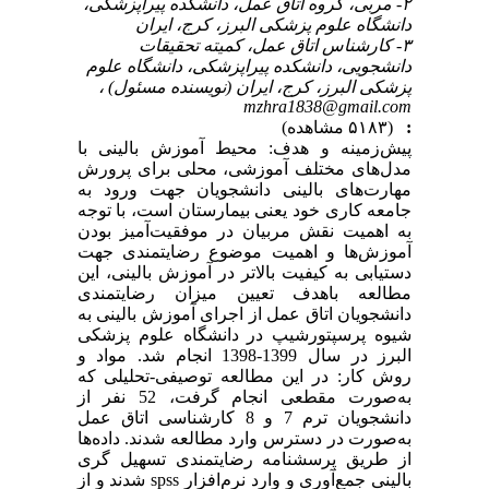
۲- مربی، گروه اتاق عمل، دانشکده پیراپزشکی،
دانشگاه علوم پزشکی البرز، کرج، ایران
۳- کارشناس اتاق عمل، کمیته تحقیقات
دانشجویی، دانشکده پیراپزشکی، دانشگاه علوم
پزشکی البرز، کرج، ایران (نویسنده مسئول) ،
mzhra1838@gmail.com
:
(۵۱۸۳ مشاهده)
پیش‌زمینه و هدف: محیط آموزش بالینی با
مدل‌های مختلف آموزشی، محلی برای پرورش
مهارت‌های بالینی دانشجویان جهت ورود به
جامعه کاری خود یعنی بیمارستان است، با توجه
به اهمیت نقش مربیان در موفقیت‌آمیز بودن
آموزش‌ها و اهمیت موضوع رضایتمندی جهت
دستیابی به کیفیت بالاتر در آموزش بالینی، این
مطالعه باهدف تعیین میزان رضایتمندی
دانشجویان اتاق عمل از اجرای آموزش بالینی به
شیوه پرسپتورشیپ در دانشگاه علوم پزشکی
البرز در سال 1399-1398 انجام شد. مواد و
روش کار: در این مطالعه توصیفی-تحلیلی که
به‌صورت مقطعی انجام گرفت، 52 نفر از
دانشجویان ترم 7 و 8 کارشناسی اتاق عمل
به‌صورت در دسترس وارد مطالعه شدند. داده‌ها
از طریق پرسشنامه رضایتمندی تسهیل گری
بالینی جمع‌آوری و وارد نرم‌افزار spss شدند و از