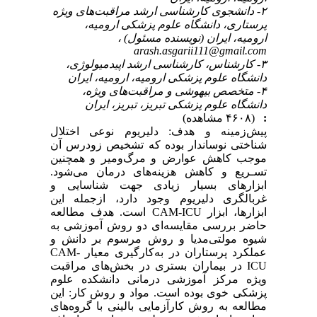
۲- دانشجوی کارشناسی ارشد مراقبت‌های ویژه
پرستاری، دانشگاه علوم پزشکی ارومیه،
ارومیه، ایران (نویسنده مسئول) ،
arash.asgarii111@gmail.com
۳- کارشناس، کارشناسی ارشد اپیدمیولوژی،
دانشگاه علوم پزشکی ارومیه، ارومیه، ایران
۴- متخصص بیهوشی و مراقبت‌های ویژه،
دانشگاه علوم پزشکی تبریز، تبریز، ایران
:
(۴۶۰۸ مشاهده)
پیش‌زمینه و هدف: دلیریوم نوعی اختلال
شناختی نوساندار بوده که تشخیص زودرس آن
موجب کاهش عوارض و مرگ‌ومیر و همچنین
تسـریع و کاهش هزینه‌های درمان می‌شود.
ابزارهای بسیار زیادی جهت شناسایی و
غربالگری دلیریوم وجود دارد، ازجمله این
ابزارها، ابزار CAM-ICU است. هدف مطالعه
حاضر بررسی مقایسه‌ای دو روش آموزشی به
شیوه مولتی‌مدیا و روش مرسوم بر دانش و
عملکرد پرستاران در به‌کارگیری معیار CAM-
ICU در بیماران بستری در بخش‌های مراقبت
ویژه مرکز آموزشی درمانی دانشکده علوم
پزشکی خوی بوده است. ‌مواد و روش‌ کار: این
مطالعه به روش کارآزمایی بالینی با گروه‌های