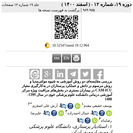
دوره ۱۹، شماره ۱۲ - ( اسفند ۱۴۰۰ )
جلد ۱۹ شماره ۱۲ صفحات
|
۹۷۵-۹۶۴
برگشت به فهرست نسخه ها
‎ 10.52547/unmf.19.12.964
بررسی مقایسه‌ای دو روش آموزشی به شیوه مولتی‌مدیا و
روش مرسوم بر دانش و عملکرد پرستاران در به‌کارگیری معیار
CAM-ICU در بیماران بستری در بخش‌های مراقبت ویژه مرکز
آموزشی درمانی دانشکده علوم پزشکی خوی در سال 1399-
1400
۲
*
۱
،
یوسف حقیقی مقدم
آرش علی اصغری
۳
،
،
جمال احمدزاده
علیرضا
۴
رضاپناه
۱- استادیار پرستاری، دانشگاه علوم پزشکی
ارومیه، ارومیه، ایران