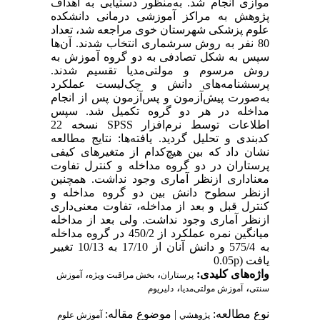
موازی انجام شد. به‌منظور دستیابی به اهداف
پژوهش به مراکز آموزشی درمانی دانشکده
علوم پزشکی شهرستان خوی مراجعه شد، تعداد
80 نفر به روش سرشماری انتخاب شدند. آن‌ها
سپس به شکل تصادفی به دو گروه آموزش به
روش مرسوم و مولتی‌مدیا تقسیم شدند.
پرسشنامه‌های دانش و چک‌لیست عملکرد
به‌صورت پیش‌آزمون و پس‌آزمون پس از انجام
مداخله در هر دو گروه تکمیل شد. سپس
اطلاعات توسط نرم‌افزار SPSS نسخه 22
کدبندی و تحلیل گردید. یافته‌ها: نتایج مطالعه
نشان داد که بین هیچ‌کدام از متغیر‌های کیفی
پرستاران در دو گروه مداخله و کنترل تفاوت
معناداری ازنظر آماری وجود نداشت. همچنین
ازنظر سطوح دانش بین دو گروه مداخله و
کنترل قبل و بعد از مداخله، تفاوت معنی‌داری
ازنظر آماری وجود نداشت. ولی بعد از مداخله
میانگین نمره عملکرد از 450/2 در گروه مداخله
به 575/4 و دانش آنان از 17/10 به 10/13 تغییر
یافت (0.05p
واژه‌های کلیدی:
،
،
پرستاران
بخش مراقبت ویژه
آموزش
،
،
سنتی
آموزش مولتی‌مدیا
دلیریوم
نوع مطالعه:
| موضوع مقاله:
پژوهشي
آموزش علوم