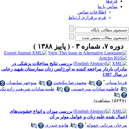
فرم‌ها
تماس با ما
اطلاعات تماس
فرم برقراری ارتباط
دوره ۷، شماره ۳ - ( پاییز ۱۳۸۸ )
بررسی نتایج مداخلات پزشکی در
ادران باردار مراجعه کننده به اورژانس زنان بیمارستان شهید رجایی
 سال 1387
*
ریبا مینایی
،
محمدرضا نیکبخت
،
منوچهر سلیمیان
،
فاطمه سادات میرحسینی
،
طیبه سادات شریعت زاده تکیه
۱۵۲ مشاهده)
بررسی میزان و انواع خشونت‌های
عمال شده علیه زنان و عوامل موثر بر آن
*
رجان مردانی حموله
،
هایده حیدری