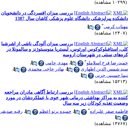
۱۰۲ مشاهده)
بررسی میزان افسردگی در دانشجویان
انشکده پیراپزشکی دانشگاه علوم پزشکی کاشان سال 1387
*
هتاب کرمی
۱۲۴ مشاهده)
بررسی میزان آلودگی ناشی از اشرشیا
لی، استافیلوکوکوس اورئوس، لیستریا منوسیتوژنز و سالمونلا در
ره‌های سنتی در شهرستان ارومیه
*
میدرضا فرخ اسلاملو
،
مهدی حامی
،
ید شمس الدین اطهاری
،
بهادر حاجی محمدی
،
یما حسینی جزنی
۱۵۲ مشاهده)
بررسی ارتباط آگاهی مادران مراجعه
ننده به مراکز بهداشتی درمانی شهر خوی با عملکردشان در مورد
ضعیت تغذیه کودکان زیر سه سال
*
اطمه صفر علیزاده
،
حمیده پرتو اعظم
،
رقیه صدیقی
۱۴۷ مشاهده)