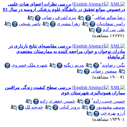
بررسی نظرات اعضای هیات علمی
رخصوص موانع تحقیق در دانشگاه علوم پزشکی ارومیه در سال 83
*
ضا سالم صافی
،
نیره اشرف رضایی
،
امین سعادتیان
،
زهرا مشیری
،
ناصر شیخی
،
لی بنی آدم
۱۶۶ مشاهده)
بررسی مقایسه‌ای نتایج بارداری در
ادران نوجوان و جوان مراجعه کننده به بیمارستان معتضدی
رمانشاه
*
گین رضاوند
،
مریم زنگنه
،
شهره ملک خسروی
،
منصور رضایی
۱۹۰ مشاهده)
بررسی سطح کیفیت زندگی مراقبین
یماران همودیالیزی شهرستان خوی
*
سین حبیب زاده
،
حسین جعفری زاده
،
وسف محمدپور
،
پرویز کیانی
،
خدیجه لک
،
رزو بهره چی
۱۹۴ مشاهده)