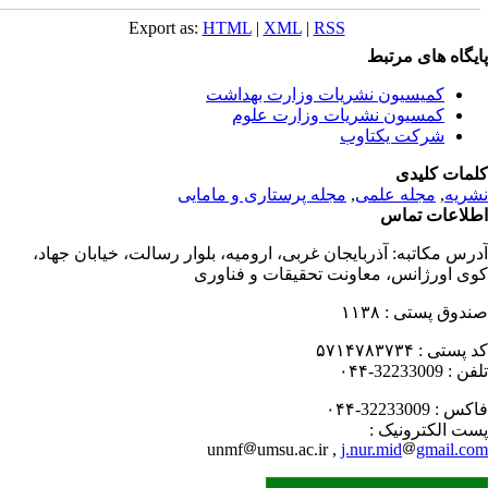
Export as:
HTML
|
XML
|
RSS
یگاه های مرتبط
کمیسیون نشریات وزارت بهداشت
کمسیون نشریات وزارت علوم
شرکت یکتاوب
مات کلیدی
ریه
,
مجله علمی
,
مجله پرستاری و مامایی
لاعات تماس
رس مکاتبه:
آذربایجان غربی، ارومیه، بلوار رسالت، خیابان جهاد،
ی اورژانس، معاونت تحقیقات و فناوری
دوق پستی :
۱۱۳۸
 پستی :
۵۷۱۴۷۸۳۷۳۴
فن :
32233009-۰۴۴
کس :
32233009-۰۴۴
ت الکترونیک :
unmf
umsu.ac.ir ,
j.nur.mid
gmail.c