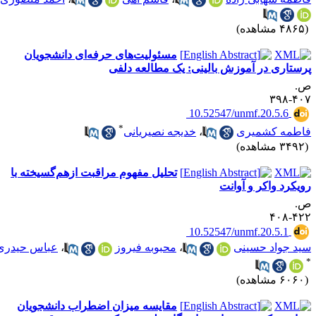
۴۸ مشاهده)
مسئولیت‌های حرفه‌ای دانشجویان
رستاری در آموزش بالینی: یک مطالعه دلفی
.
۴۰۷-۳
‎ 10.52547/unmf.20.5.6
*
اطمه کشمیری
،
خدیجه نصیریانی
۳۴ مشاهده)
تحلیل مفهوم مراقبت ازهم‌گسیخته با
ویکرد واکر و آوانت
.
۴۲۲-۴
‎ 10.52547/unmf.20.5.1
ید جواد حسینی
،
محبوبه فیروز
،
عباس حیدری
۶۰ مشاهده)
مقایسه میزان اضطراب دانشجویان