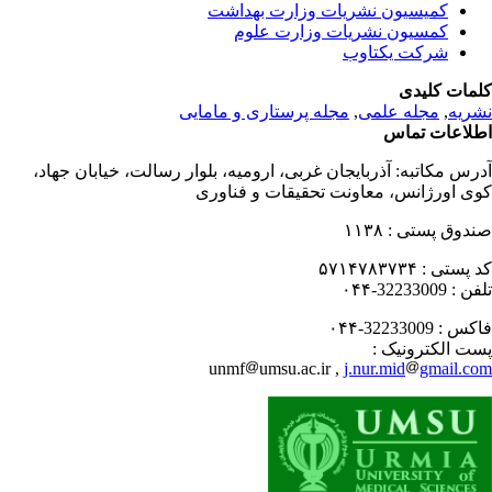
کمیسیون نشریات وزارت بهداشت
کمسیون نشریات وزارت علوم
شرکت یکتاوب
مات کلیدی
ریه
,
مجله علمی
,
مجله پرستاری و مامایی
لاعات تماس
رس مکاتبه:
آذربایجان غربی، ارومیه، بلوار رسالت، خیابان جهاد،
ی اورژانس، معاونت تحقیقات و فناوری
دوق پستی :
۱۱۳۸
 پستی :
۵۷۱۴۷۸۳۷۳۴
فن :
32233009-۰۴۴
کس :
32233009-۰۴۴
ت الکترونیک :
unmf
umsu.ac.ir ,
j.nur.mid
gmail.c