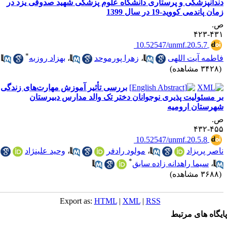
ندانپزشکی و پرستاری دانشگاه علوم پزشکی شهید صدوقی یزد در
ان پاندمی کووید-19 در سال 1399
.
۴۳۱-۴
‎ 10.52547/unmf.20.5.7
*
اطمه آیت اللهی
،
زهرا پورموحد
،
بهزاد روزبه
۳۴ مشاهده)
بررسی تأثیر آموزش مهارت‌های زندگی
ر مسئولیت پذیری نوجوانان دختر تک والد مدارس دبیرستان
هرستان ارومیه
.
۴۵۵-۴
‎ 10.52547/unmf.20.5.8
اصر پریزاد
،
مولود رادفر
،
وحید علینژاد
*
،
سیما راهدانه زاده سابق
۳۶ مشاهده)
Export as:
HTML
|
XML
|
RSS
یگاه های مرتبط