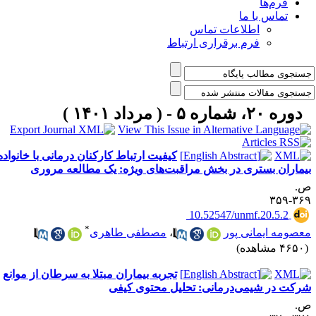
فرم‌ها
تماس با ما
اطلاعات تماس
فرم برقراری ارتباط
دوره ۲۰، شماره ۵ - ( مرداد ۱۴۰۱ )
کیفیت ارتباط کارکنان درمانی با خانواده
یماران بستری در بخش مراقبت‌های ویژه: یک مطالعه مروری
.
۳۶۹-۳
‎ 10.52547/unmf.20.5.2
*
عصومه ایمانی پور
،
مصطفی طاهری
۴۶ مشاهده)
تجربه بیماران مبتلا به سرطان از موانع
رکت در شیمی‌درمانی: تحلیل محتوی کیفی
.