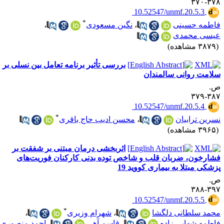
۳۷۸-۳
‎ 10.52547/unmf.20.5.3
*
اطمه حسینی
،
نگین مسعودی
،
یسی محمدی
۳۸ مشاهده)
بررسی تأثیر برنامه تعامل بین نسلی بر
لامت روانی سالمندان
.
۳۸۷-۳
‎ 10.52547/unmf.20.5.4
*
سرین ترابیان
،
محسن ادیب حاج باقری
۳۹ مشاهده)
اثربخشی درمان مبتنی بر شفقت بر
شارخون، ضربان قلب و شاخص توده بدنی کارکنان فوریت‌های
زشکی مبتلا به بیماری کووید 19
.
۳۹۷-۳
‎ 10.52547/unmf.20.5.5
*
حمد سلطانی دلگشا
،
شهرام وزیری
،
اطمه شهابی زاده
،
قاسم آهی
،
احمد منصوری