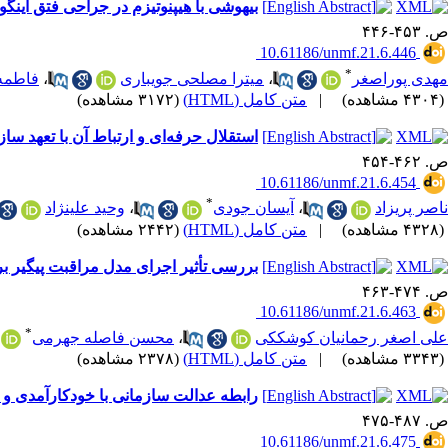
بیهوشی با هیپنوتیزم در جراحی فتق اینگ
ص. ۴۵۳-۴۴۶
‎ 10.61186/unmf.21.6.446
*
مهدی پوراصغر
،
میترا مصلحی جویباری
،
فاطمه
(۴۳۰۴ مشاهده)
|
متن کامل (HTML)
(۳۱۷۲ مشاهده)
استقلال حرفه‌ای و ارتباط آن با تعهد سا
ص. ۴۶۲-۴۵۴
‎ 10.61186/unmf.21.6.454
*
ناصر پریزاد
،
آیسان جودی
،
وحید علینژاد
(۴۳۲۸ مشاهده)
|
متن کامل (HTML)
(۲۴۴۲ مشاهده)
بررسی تأثیر اجرای مدل مراقبت پیگیر بر 
ص. ۴۷۴-۴۶۳
‎ 10.61186/unmf.21.6.463
*
علی اصغر رحمانیان کوشککی
،
محسن فاصله جهرمی
(۳۳۴۳ مشاهده)
|
متن کامل (HTML)
(۲۳۷۸ مشاهده)
رابطه عدالت سازمانی با خودکارآمدی و
ص. ۴۸۷-۴۷۵
‎ 10.61186/unmf.21.6.475