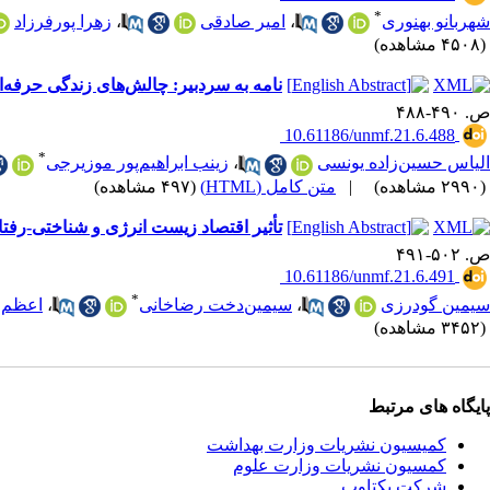
*
شهربانو بهنوری
،
امیر صادقی
،
زهرا پورفرزاد
(۴۵۰۸ مشاهده)
نامه به سردبیر: چالش‌های زندگی حرفه‌
ص. ۴۹۰-۴۸۸
‎ 10.61186/unmf.21.6.488
*
الیاس حسین‌زاده یونسی
،
زینب ابراهیم‌پور موزیرجی
(۲۹۹۰ مشاهده)
|
متن کامل (HTML)
(۴۹۷ مشاهده)
تأثیر اقتصاد زیست انرژی و شناختی-رف
ص. ۵۰۲-۴۹۱
‎ 10.61186/unmf.21.6.491
*
سیمین گودرزی
،
سیمین‌دخت رضاخانی
،
اعظم ف
(۳۴۵۲ مشاهده)
پایگاه های مرتبط
کمیسیون نشریات وزارت بهداشت
کمسیون نشریات وزارت علوم
شرکت یکتاوب