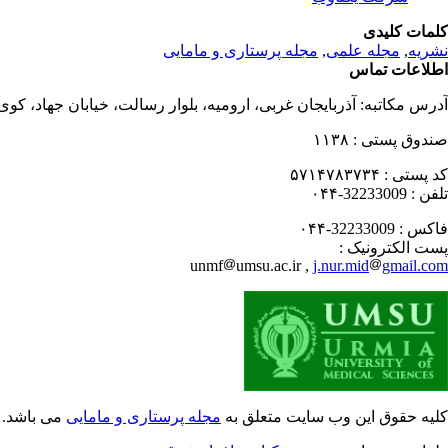
کلمات کلیدی
نشریه
,
مجله علمی
,
مجله پرستاری و مامایی
اطلاعات تماس
آدرس مکاتبه:
آذربایجان غربی، ارومیه، بلوار رسالت، خیابان جهاد، کو
صندوق پستی :
۱۱۳۸
کد پستی :
۵۷۱۴۷۸۳۷۳۴
تلفن :
32233009-۰۴۴
فاکس :
32233009-۰۴۴
پست الکترونیک :
unmf
umsu.ac.ir ,
j.nur.mid
gmail.com
کلیه حقوق این وب سایت متعلق به
مجله پرستاری و مامایی
می باشد.