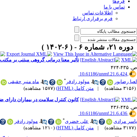
فرم‌ها
تماس با ما
اطلاعات تماس
فرم برقراری ارتباط
دوره ۲۱، شماره ۶ - ( ۶-۱۴۰۲ )
تأثیر معنا درمانی گروهی مبتنی بر مکت
ص. ۴۳۵-۴۲۴
‎ 10.61186/unmf.21.6.424
*
لعیا رضاپور
،
مولود رادفر
،
ماه منیر حقیقی
(۳۱۵۶ مشاهده)
|
متن کامل (HTML)
(۱۵۷۷ مشاهده)
کانون کنترل سلامت در بیماران دارای ض
ص. ۴۴۵-۴۳۶
‎ 10.61186/unmf.21.6.436
*
یاسر مرادی
،
علی خضری
،
مولود رادفر
(۳۱۷۷ مشاهده)
|
متن کامل (HTML)
(۱۲۱۰ مشاهده)