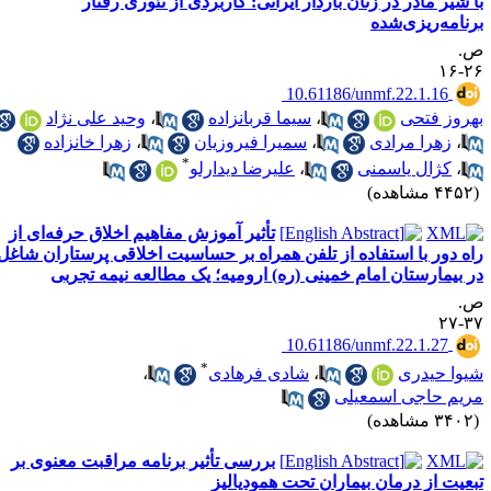
ا شیر مادر در زنان باردار ایرانی: کاربردی از تئوری رفتار
رنامه‌ریزی‌شده
.
۲۶-
‎ 10.61186/unmf.22.1.16
هروز فتحی
،
سیما قربانزاده
،
وحید علی نژاد
،
زهرا مرادی
،
سمیرا فیروزیان
،
زهرا خانزاده
*
،
کژال یاسمنی
،
علیرضا دیدارلو
۴۴ مشاهده)
تأثیر آموزش مفاهیم اخلاق حرفه‌ای از
اه دور با استفاده از تلفن همراه بر حساسیت اخلاقی پرستاران شاغل
ر بیمارستان امام خمینی (ره) ارومیه؛ یک مطالعه نیمه تجربی
.
۳۷-
‎ 10.61186/unmf.22.1.27
*
یوا حیدری
،
شادی فرهادی
،
ریم حاجی اسمعیلی
۳۴ مشاهده)
بررسی تأثیر برنامه مراقبت معنوی بر
بعیت از درمان بیماران تحت همودیالیز