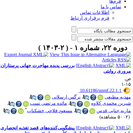
فرم‌ها
تماس با ما
اطلاعات تماس
فرم برقراری ارتباط
دوره ۲۲، شماره ۱ - ( ۲-۱۴۰۳ )
بررسی پدیده مهاجرت جهانی پرستاران:
روری روایتی
.
۱۵
‎ 10.61186/unmf.22.1.1
هدیه مطیعی
،
نرگس ارسلانی
،
یرین محمدی کلاوه
،
مائده مرتضی نسب
،
*
اریه جنابی قدس
،
مسعود فلاحی خشکناب
۵۰ مشاهده)
پیشگویی‌کننده‌های قصد تغذیه انحصاری