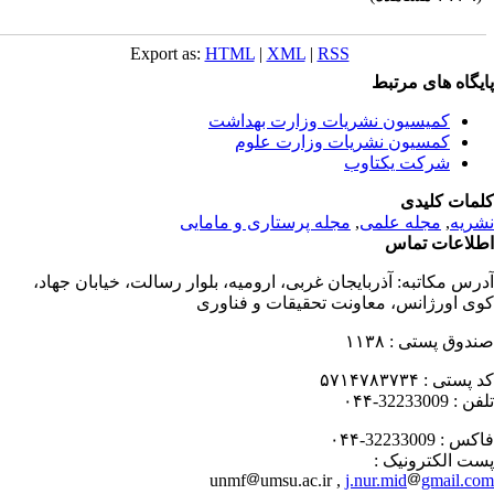
Export as:
HTML
|
XML
|
RSS
یگاه های مرتبط
کمیسیون نشریات وزارت بهداشت
کمسیون نشریات وزارت علوم
شرکت یکتاوب
مات کلیدی
ریه
,
مجله علمی
,
مجله پرستاری و مامایی
لاعات تماس
رس مکاتبه:
آذربایجان غربی، ارومیه، بلوار رسالت، خیابان جهاد،
ی اورژانس، معاونت تحقیقات و فناوری
دوق پستی :
۱۱۳۸
 پستی :
۵۷۱۴۷۸۳۷۳۴
فن :
32233009-۰۴۴
کس :
32233009-۰۴۴
ت الکترونیک :
unmf
umsu.ac.ir ,
j.nur.mid
gmail.c