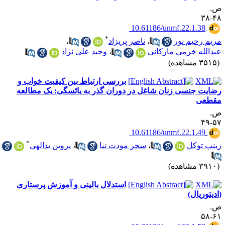
.
۴۸-
‎ 10.61186/unmf.22.1.38
*
ریم رحیم پور
،
ناصر پریزاد
،
بدالله خرمی مارکانی
،
وحید علی نژاد
۳۵ مشاهده)
بررسی ارتباط بین کیفیت خواب و
ضایت جنسی زنان شاغل در دوران گذر به یائسگی: یک مطالعه
قطعی
.
۵۷-
‎ 10.61186/unmf.22.1.49
*
ینب توکل
،
سحر مودت نیا
،
پروین یدالهی
۳۹ مشاهده)
استدلال بالینی و آموزش پرستاری
ادیتوریال)
.
۶۱-