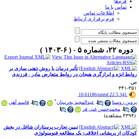
فرم‌ها
تماس با ما
اطلاعات تماس
فرم برقراری ارتباط
دوره ۲۲، شماره ۵ - ( ۶-۱۴۰۳ )
تأثیر درمان با روش ذهنی سازی بر
وابط ابژه و ابرازگری هیجان در روابط متعارض مادر - فرزندی
.
۳۵۱-۳
‎ 10.61186/unmf.22.5.341
*
روین روستا
،
عبدالمجید بحرینیان
،
قاسم آهی
،
محمدحسن غنی فر
۳۳ مشاهده)
تبیین تجارب پرستاران شاغل در بخش
ودکان از پریشانی اخلاقی: یک مطالعه فنومنولوژی