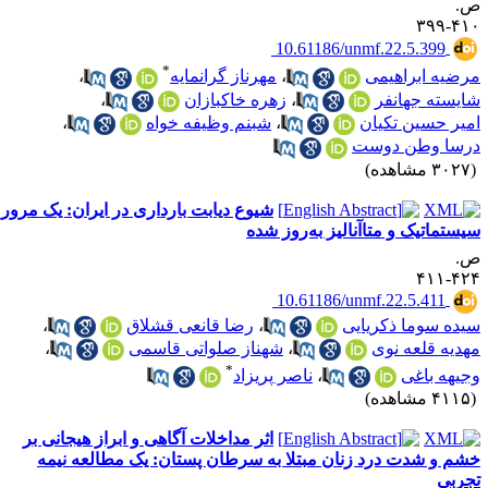
.
۴۱۰-۳
‎ 10.61186/unmf.22.5.399
*
رضیه ابراهیمی
،
مهرناز گرانمایه
،
ایسته جهانفر
،
زهره خاکبازان
،
میر حسین تکیان
،
شبنم وظیفه خواه
،
رسا وطن دوست
۳۰ مشاهده)
شیوع دیابت بارداری در ایران: یک مرور
یستماتیک و متاآنالیز به‌روز شده
.
۴۲۴-۴
‎ 10.61186/unmf.22.5.411
یده سوما ذکریایی
،
رضا قانعی قشلاق
،
هدیه قلعه نوی
،
شهناز صلواتی قاسمی
،
*
جیهه باغی
،
ناصر پریزاد
۴۱ مشاهده)
اثر مداخلات آگاهی و ابراز هیجانی بر
شم و شدت درد زنان مبتلا به سرطان پستان: یک مطالعه نیمه
جربی