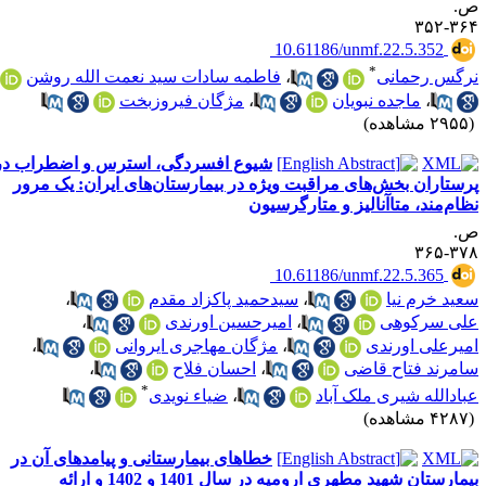
.
۳۶۴-۳
‎ 10.61186/unmf.22.5.352
*
رگس رحمانی
،
فاطمه سادات سید نعمت الله روشن
،
ماجده نبویان
،
مژگان فیروزبخت
۲۹ مشاهده)
شیوع افسردگی، استرس و اضطراب در
رستاران بخش‌های مراقبت ویژه در بیمارستان‌های ایران: یک مرور
ظام‌مند، متاآنالیز و متارگرسیون
.
۳۷۸-۳
‎ 10.61186/unmf.22.5.365
عید خرم نیا
،
سیدحمید پاکزاد مقدم
،
لی سرکوهی
،
امیرحسین اورندی
،
میرعلی اورندی
،
مژگان مهاجری ایروانی
،
امرند فتاح قاضی
،
احسان فلاح
،
*
بادالله شیری ملک آباد
،
ضیاء نویدی
۴۲ مشاهده)
خطاهای بیمارستانی و پیامدهای آن در
بیمارستان شهید مطهری ارومیه در سال 1401 و 1402 و ارائه