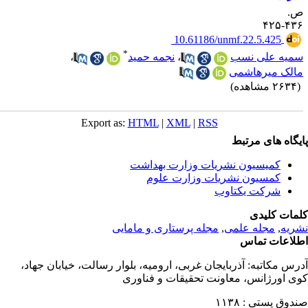
.
۴۳۶-۴
‎ 10.61186/unmf.22.5.425
*
میه علی نسب
،
نجمه حمید
،
الک میرهاشمی
۲۶ مشاهده)
Export as:
HTML
|
XML
|
RSS
یگاه های مرتبط
کمیسیون نشریات وزارت بهداشت
کمسیون نشریات وزارت علوم
شرکت یکتاوب
مات کلیدی
ریه
,
مجله علمی
,
مجله پرستاری و مامایی
لاعات تماس
رس مکاتبه:
آذربایجان غربی، ارومیه، بلوار رسالت، خیابان جهاد،
ی اورژانس، معاونت تحقیقات و فناوری
دوق پستی :
۱۱۳۸