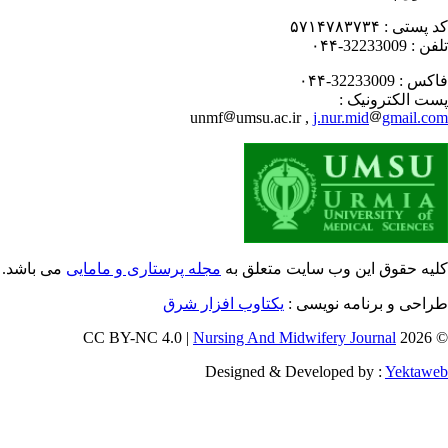
 پستی :
۵۷۱۴۷۸۳۷۳۴
فن :
32233009-۰۴۴
کس :
32233009-۰۴۴
ت الکترونیک :
unmf
umsu.ac.ir ,
j.nur.mid
gmail.c
یه حقوق این وب سایت متعلق به
مجله پرستاری و مامایی
می باشد.
احی و برنامه نویسی :
یکتاوب افزار شرق
Nursing And Midwifery Journal
© 202
Designed & Developed by :
Yektaw