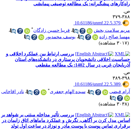
اه‌کارهای پیشگیرانه: یک مطالعه توصیفی پیمایشی
.
۳۸۸-۳
‎ 10.61186/unmf.22.5.379
*
ریم سلامت بخش
،
فریبا حسین زادگان
،
هسا صالح زاده
،
یوسف محمدپور
۳۰ مشاهده)
بررسی ارتباط بین عملکرد اخلاقی و
ساسیت اخلاقی دانشجویان پرستاری در دانشکده‌های استان
ربایجان غربی در سال 1402: یک مطالعه مقطعی
.
۳۹۸-۳
‎ 10.61186/unmf.22.5.389
*
رام فیضی
،
سیده الهام جعفری
،
نادر اقاخانی
۳۰ مشاهده)
بررسی تأثیر مداخله مبتنی بر شواهد بر
ساس مدل کرن بر آگاهی، نگرش و عملکرد ماماهای اتاق زایمان در
رقراری تماس پوست با پوست مادر و نوزاد در ساعت اول تولد