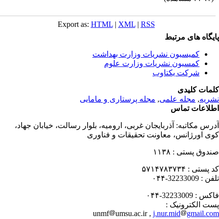
Export as:
HTML
|
XML
|
RSS
یگاه های مرتبط
کمیسیون نشریات وزارت بهداشت
کمسیون نشریات وزارت علوم
شرکت یکتاوب
مات کلیدی
ریه
,
مجله علمی
,
مجله پرستاری و مامایی
لاعات تماس
رس مکاتبه:
آذربایجان غربی، ارومیه، بلوار رسالت، خیابان جهاد،
ی اورژانس، معاونت تحقیقات و فناوری
دوق پستی :
۱۱۳۸
 پستی :
۵۷۱۴۷۸۳۷۳۴
فن :
32233009-۰۴۴
کس :
32233009-۰۴۴
ت الکترونیک :
unmf
umsu.ac.ir ,
j.nur.mid
gmail.c