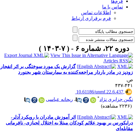
فرم‌ها
تماس با ما
اطلاعات تماس
فرم برقراری ارتباط
دوره ۲۲، شماره ۶ - ( ۷-۱۴۰۳ )
گزارش یک مورد سوختگی بر اثر انفجار
ودپز در مادر باردار مراجعه‌کننده به بیمارستان شهر بجنورد
.
۴۴۱-۴
‎ 10.61186/unmf.22.6.437
*
گین جزایری نژاد
،
ریحانه عباسی
۲۲ مشاهده)
اثر آموزش مادران با رویکرد آدلر-
رایکورس بر بهبود علائم کودکان مبتلا به اختلال لجبازی- نافرمانی
قابله‌ای