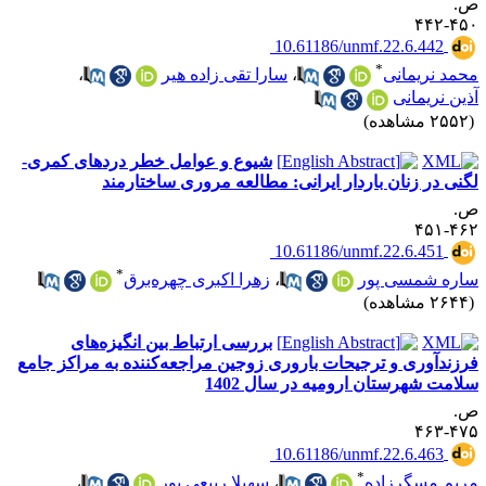
.
۴۵۰-۴
‎ 10.61186/unmf.22.6.442
*
حمد نریمانی
،
سارا تقی زاده هیر
،
ذین نریمانی
۲۵ مشاهده)
شیوع و عوامل خطر دردهای کمری-
گنی در زنان باردار ایرانی: مطالعه مروری ساختارمند
.
۴۶۲-۴
‎ 10.61186/unmf.22.6.451
*
اره شمسی پور
،
زهرا اکبری چهره‌برق
۲۶ مشاهده)
بررسی ارتباط بین انگیزه‌های
رزندآوری و ترجیحات باروری زوجین مراجعه‌کننده به مراکز جامع
لامت شهرستان ارومیه در سال 1402
.
۴۷۵-۴
‎ 10.61186/unmf.22.6.463
*
ریم مسگرزاده
،
سهیلا ربیعی پور
،