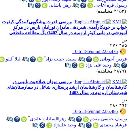
سول قره آغاجی
،
زهرا پاشایی
۴۱ مشاهده)
بررسی قدرت پیشگویی‌کنندگی کیفیتِ
واب بر خودکارآمدی شیردهی مادرانِ نوزادانِ نارس در مرکزِ
وزشی درمانی کوثرِ ارومیه در سال 1402: یک مطالعه مقطعی
.
۴۸۵-۴
‎ 10.61186/unmf.22.6.476
*
ردین آجودانی
،
سپیده حبیب نژاد
،
لیلا آلیلو
،
وحید علی نژاد
۲۸ مشاهده)
بررسی میزان صلاحیت بالینی در
ارشناسان و کارشناسان ارشد پرستاری شاغل در بیمارستان‌های
هرستان ارومیه در سال 1403
.
۴۹۴-۴
‎ 10.61186/unmf.22.6.486
*
وسف حقیقی مقدم
،
زهراالسادات عابدی
،
رشاد محمدی
،
وحید علینژاد