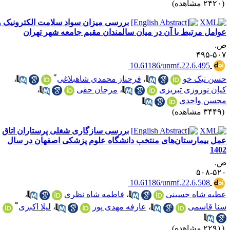
۲۴ مشاهده)
بررسی میزان سواد سلامت الکترونیک و
وامل مرتبط با آن در میان سالمندان مقیم جامعه شهر تهران
.
۵۰۷-۴
‎ 10.61186/unmf.22.6.495
*
سن نیک خو
،
فرحناز محمدی شاهبلاغی
،
یان نوروزی تبریزی
،
مرجان حقی
،
حسن واحدی
۳۴ مشاهده)
بررسی سازگاری شغلی پرستاران اتاق
مل بیمارستان‌های منتخب دانشگاه علوم پزشکی اصفهان در سال
140
.
۵۲۰-۵
‎ 10.61186/unmf.22.6.508
طیه شاه حسینی
،
فاطمه شاه نظری
،
*
نا قاسمی
،
عارفه مهدی پور
،
لیلا اکبری
۲۲ مشاهده)