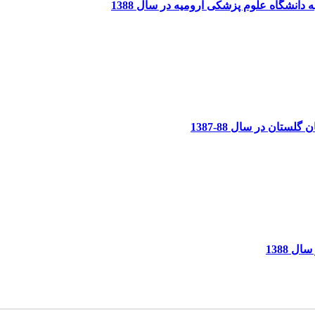
دانشگاه علوم پزشکی ارومیه در سال 1388
ان در سال 88-1387
 1388