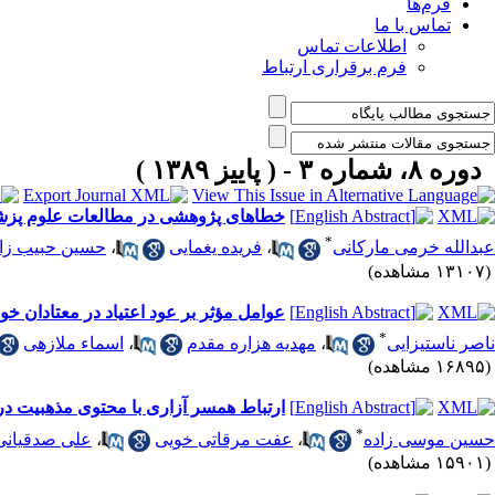
فرم‌ها
تماس با ما
اطلاعات تماس
فرم برقراری ارتباط
دوره ۸، شماره ۳ - ( پاییز ۱۳۸۹ )
خطاهای پژوهشی در مطالعات علوم پزشکی
*
عبدالله خرمی مارکانی
،
فریده یغمایی
،
حسین حبیب زا
(۱۳۱۰۷ مشاهده)
عوامل مؤثر بر عود اعتیاد در معتادان خ
*
ناصر ناستیزایی
،
مهدیه هزاره مقدم
،
اسماء ملازهی
(۱۶۸۹۵ مشاهده)
ارتباط همسر آزاری با محتوی مذهبیت در مر
*
حسین موسی زاده
،
عفت مرقاتی خویی
،
علی صدقیانی
(۱۵۹۰۱ مشاهده)