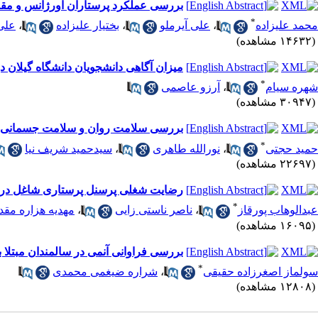
بررسی عملکرد پرستاران اورژانس و مقایسه
*
محمد علیزاده
،
علی آیرملو
،
بختیار علیزاده
،
علی
(۱۴۶۳۲ مشاهده)
میزان آگاهی دانشجویان دانشگاه گیلان در
*
شهره سیام
،
آرزو عاصمی
(۳۰۹۴۷ مشاهده)
بررسی سلامت روان و سلامت جسمانی در پر
*
حمید حجتی
،
نورالله طاهری
،
سیدحمید شریف نیا
(۲۲۶۹۷ مشاهده)
رضایت شغلی پرسنل پرستاری شاغل در ب
*
عبدالوهاب پورقاز
،
ناصر ناستی زایی
،
مهدیه هزاره مقد
(۱۶۰۹۵ مشاهده)
بررسی فراوانی آنمی در سالمندان مبتلا به
*
سولماز اصغرزاده حقیقی
،
شراره ضیغمی محمدی
(۱۲۸۰۸ مشاهده)