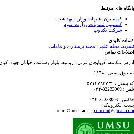
پایگاه های مرتبط
کمیسیون نشریات وزارت بهداشت
کمسیون نشریات وزارت علوم
شرکت یکتاوب
کلمات کلیدی
نشریه
,
مجله علمی
,
مجله پرستاری و مامایی
اطلاعات تماس
آدرس مکاتبه:
آذربایجان غربی، ارومیه، بلوار رسالت، خیابان جهاد، کو
صندوق پستی :
۱۱۳۸
کد پستی :
۵۷۱۴۷۸۳۷۳۴
تلفن :
32233009-۰۴۴
فاکس :
32233009-۰۴۴
پست الکترونیک :
unmf
umsu.ac.ir ,
j.nur.mid
gmail.com