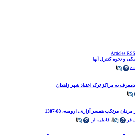
 و نحوه کنترل آن­ها
ده
ودمعرف به مراکز ترک اعتیاد شهر زاهدان
دان مرتکب همسر آزاری، ارومیه، 88-1387
 فر
،
فاطمه آرا