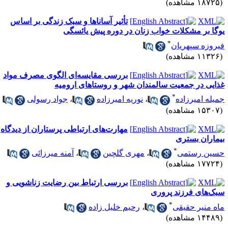
۱۸۷ مشاهده)
تأثیر آساناها و سبک زندگی بر اساس
وگا بر مشکلات خواب زنان در دوره پیش یائسگی
*
یروزه سپهریان
۱۱۳ مشاهده)
بررسی مقایسه‌ای الگوی مصرف مواد
ذایی در جمعیت سالمندان شهر و روستاهای ارومیه
*
میله امیرزاده
،
نوریه امیرزاده
،
جواد رسولی
۱۵۳ مشاهده)
مهارت‌های ارتباطی پرستاران از دیدگاه
یماران بستری
*
سین رستمی
،
مهری گلچین
،
آمنه میرزائی
۱۷۷ مشاهده)
بررسی ارتباط بین رضایت زناشویی و
بک‌های فرزند پروری
*
اه منیر حقیقی
،
رحیم خلیل زاده
۱۴۴ مشاهده)