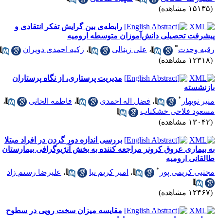
۱۵۱ مشاهده)
رابطه‌ی بین گرایش تفکر انتقادی و
یشرفت تحصیلی دانش‌آموزان متوسطه ارومیه
*
قیه وحدت
،
علی زینالی
،
زکیه احمدی دویران
۱۲۳ مشاهده)
مدیریت پرستاری، از نگاه پرستاران
ازنشسته
*
نیر نوبهار
،
فضل اله احمدی
،
فاطمه الحانی
،
سعود فلاحی خشکناب
۱۳۰ مشاهده)
بررسی اندازه دور گردن در افراد مبتلا
ه بیماری عروق کرونر مراجعه کننده به بخش آنژیوگرافی بیمارستان
القانی ارومیه
*
جتبی کریمی پور
،
امیر کریم نیا
،
علیرضا رستم زاد
۱۲۴ مشاهده)
مقایسه میزان سخت رویی در سطوح