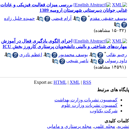
بررسی میزان فعالیت فیزیکی و عادات
ذایی جوانان دبیرستانی شهرستان ارومیه 1389
*
وسف حقیقی مقدم
،
آرام فیضی
،
حمیده خلیل زاده
۱۵۰ مشاهده)
اجرای الگوی یادگیری فعال در آموزش
هارت‌های شناختی و بالینی دانشجویان پرستاری کارورز بخش ICU
*
حیم بقائی
،
یوسف محمدپور
،
اعظم نادری
،
اود رسولی
،
ناصر شیخی
۱۴۵ مشاهده)
Export as:
HTML
|
XML
|
RSS
یگاه های مرتبط
کمیسیون نشریات وزارت بهداشت
کمسیون نشریات وزارت علوم
شرکت یکتاوب
مات کلیدی
ریه
,
مجله علمی
,
مجله پرستاری و مامایی