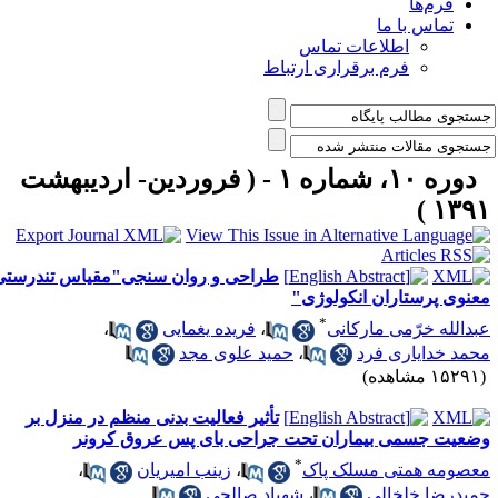
فرم‌ها
تماس با ما
اطلاعات تماس
فرم برقراری ارتباط
دوره ۱۰، شماره ۱ - ( فروردین- اردیبهشت
۱۳۹۱ 
طراحی و روان سنجی"مقیاس تندرستی
عنوی پرستاران انکولوژی"
*
بدالله خرّمی مارکانی
،
فریده یغمایی
،
حمد خدایاری فرد
،
حمید علوی مجد
۱۵۲ مشاهده)
تأثیر فعالیت بدنی منظم در منزل بر
ضعیت جسمی بیماران تحت جراحی بای پس عروق کرونر
*
عصومه همتی مسلک پاک
،
زینب امیریان
،
میدرضا خلخالی
،
شهیاد صالحی