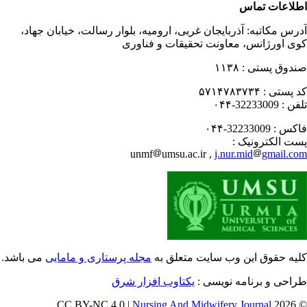
لاعات تماس
رس مکاتبه:
آذربایجان غربی، ارومیه، بلوار رسالت، خیابان جهاد،
ی اورژانس، معاونت تحقیقات و فناوری
دوق پستی :
۱۱۳۸
 پستی :
۵۷۱۴۷۸۳۷۳۴
فن :
32233009-۰۴۴
کس :
32233009-۰۴۴
ت الکترونیک :
unmf
umsu.ac.ir ,
j.nur.mid
gmail.c
یه حقوق این وب سایت متعلق به
مجله پرستاری و مامایی
می باشد.
احی و برنامه نویسی :
یکتاوب افزار شرق
Nursing And Midwifery Journal
© 202