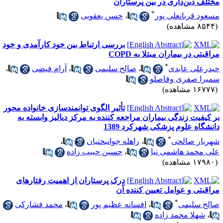
ختلف دین‌داری در بین پرستاران
*
سعود قربانعلی پور
،
حسن یعقوبی
۸۵ مشاهده)
بررسی ارتباط بین خود کارآمدی و خود
راقبتی در بیماران مبتلا به COPD
*
یدرعلی عابدی
،
صالح سلیمی
،
آرام فیضی
،
میرا صفری وقاصلو
۱۶۷ مشاهده)
تأثیر الگوی توانمندسازی خانواده محور
ر کیفیت زندگی بیماران مراجعه کننده به مرکز دیالیز وابسته به
انشگاه علوم پزشکی شهرکرد 1389
*
هریار صالحی
،
راهله جوانبختیان
،
لی محمد هاشمی نیا
،
حسین حبیب زاده
۱۷۹ مشاهده)
درک پرستاران از اهمیت رفتارهای
راقبتی و عوامل تعیین کننده آن
*
الح سلیمی
،
افسانه عظیم پور
،
محمد فشارکی
،
شهلا محمد زاده