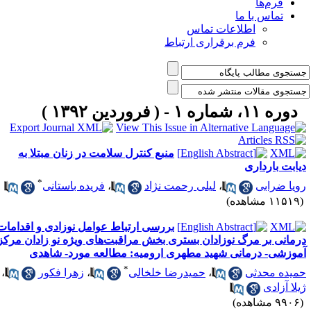
فرم‌ها
تماس با ما
اطلاعات تماس
فرم برقراری ارتباط
دوره ۱۱، شماره ۱ - ( فروردین ۱۳۹۲ )
منبع کنترل سلامت در زنان مبتلا به
یابت بارداری
*
ویا ضرابی
،
لیلی رحمت نژاد
،
فریده باستانی
۱۱۵ مشاهده)
بررسی ارتباط عوامل نوزادی و اقدامات
رمانی بر مرگ نوزادان بستری بخش مراقبت‌های ویژه نو زادان مرکز
موزشی- درمانی شهید مطهری ارومیه: مطالعه مورد- شاهدی
*
میده محدثی
،
حمیدرضا خلخالی
،
زهرا فکور
،
یلا آزادی
۹۹ مشاهده)