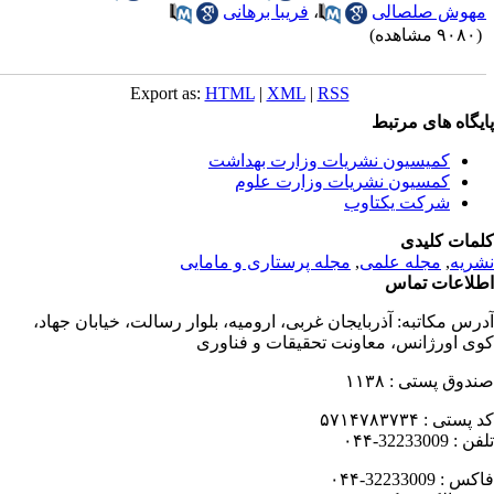
هوش صلصالی
،
فریبا برهانی
۹۰ مشاهده)
Export as:
HTML
|
XML
|
RSS
یگاه های مرتبط
کمیسیون نشریات وزارت بهداشت
کمسیون نشریات وزارت علوم
شرکت یکتاوب
مات کلیدی
ریه
,
مجله علمی
,
مجله پرستاری و مامایی
لاعات تماس
رس مکاتبه:
آذربایجان غربی، ارومیه، بلوار رسالت، خیابان جهاد،
ی اورژانس، معاونت تحقیقات و فناوری
دوق پستی :
۱۱۳۸
 پستی :
۵۷۱۴۷۸۳۷۳۴
فن :
32233009-۰۴۴
کس :
32233009-۰۴۴