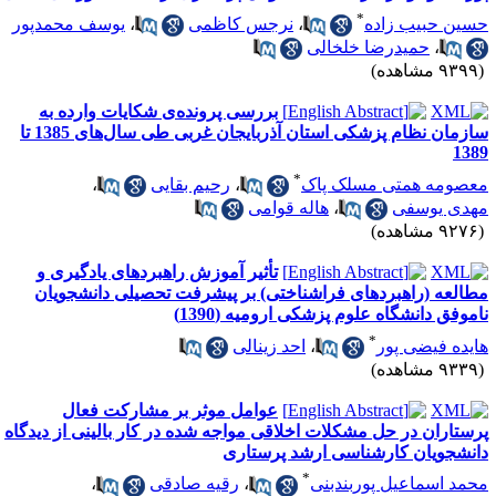
*
سین حبیب زاده
،
نرجس کاظمی
،
یوسف محمدپور
،
حمیدرضا خلخالی
۹۳ مشاهده)
بررسی پرونده‌ی شکایات وارده به
سازمان نظام پزشکی استان آذربایجان غربی طی سال‌های 1385 تا
138
*
عصومه همتی مسلک پاک
،
رحیم بقایی
،
هدی یوسفی
،
هاله قوامی
۹۲ مشاهده)
تأثیر آموزش راهبردهای یادگیری و
طالعه (راهبردهای فراشناختی) بر پیشرفت تحصیلی دانشجویان
اموفق دانشگاه علوم پزشکی ارومیه (1390)
*
ایده فیضی پور
،
احد زینالی
۹۳ مشاهده)
عوامل موثر بر مشارکت فعال
رستاران در حل مشکلات اخلاقی مواجه شده در کار بالینی از دیدگاه
انشجویان کارشناسی ارشد پرستاری
*
حمد اسماعیل پوربندبنی
،
رقیه صادقی
،