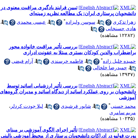
تبیین فرایند یادگیری مراقبت معنوی در
انشجویان پرستاری ایران: یک مطالعه نظریه زمینه‌ای
*
هرا تذکری
،
سوسن ولیزاده
،
عیسی محمدی
،
ادی حسنخانی
۱۲۲ مشاهده)
بررسی تأثیر مراقبت خانواده محور
راضطراب والدین کودکان بستری مبتلا به عفونت ادراری
*
میده خلیل زاده
،
فاطمه خرسندی
،
آرام فیضی
،
حمیدرضا خلخالی
۱۳۹ مشاهده)
بررسی تأثیر ارزشیابی اساتید توسط
انشجویان بر روی عملکرد اساتید از دیدگاه اساتید و مدیران گروه‌های
موزشی
*
حمد حسنی
،
شاپور فرشیدی
،
لیلا جودت کردلر
،
ریم سامری
۱۰۲ مشاهده)
تأثیر اجرای الگوی آموزشی بر مبنای
ورت فولیو در ادراکات دانشجویان پرستاری از محیط آموزشی بالینی