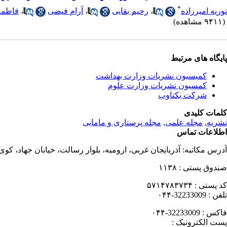
*
نوریه امیرزاده
،
رحیم بقایی
،
آرام فیضی
،
فاطمه
(۹۴۱۱ مشاهده)
پایگاه های مرتبط
کمیسیون نشریات وزارت بهداشت
کمسیون نشریات وزارت علوم
شرکت یکتاوب
کلمات کلیدی
نشریه
,
مجله علمی
,
مجله پرستاری و مامایی
اطلاعات تماس
آدرس مکاتبه:
آذربایجان غربی، ارومیه، بلوار رسالت، خیابان جهاد، کو
صندوق پستی :
۱۱۳۸
کد پستی :
۵۷۱۴۷۸۳۷۳۴
تلفن :
32233009-۰۴۴
فاکس :
32233009-۰۴۴
پست الکترونیک :