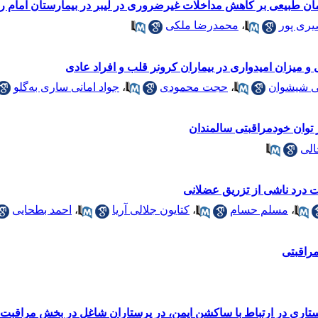
مان طبیعی بر کاهش مداخلات غیرضروری در لیبر در بیمارستان امام ر
یری پور
،
محمدرضا ملکی
میزان امیدواری در بیماران کرونر قلب و افراد عادی
ی شیشوان
،
حجت محمودی
،
جواد امانی ساری به‌گلو
ر توان خودمراقبتی سالمندان
الی
 درد ناشی از تزریق عضلانی
،
مسلم حسام
،
کتایون جلالی آریا
،
احمد بطحایی
مراقبتی
ری در ارتباط با ساکشن ایمن، در پرستاران شاغل در بخش مراقبت‌های 