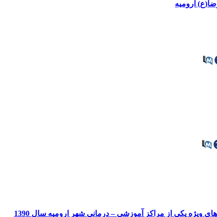
ضا(ع) ارومیه
ویژه یکی از مراکز آموزشی – درمانی شهر ارومیه سال 1390