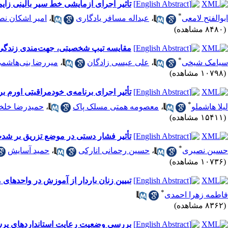
تأثیر اجرای آزمایشی خط سیر بالینی زای
*
ابوالفتح لامعی
،
عبداله مسافر یادگاری
،
امیر اشکان نص
(۸۴۸۰ مشاهده)
مقایسه تیپ شخصیتی، جهت‌مندی زندگی و 
*
سیامک شیخی
،
علی عیسی زادگان
،
میررضا بنی‌هاشم
(۱۰۷۹۸ مشاهده)
تأثیر اجرای برنامه‌ی خودمراقبتی اورم ب
*
لیلا هاشملو
،
معصومه همتی مسلک پاک
،
حمیدرضا خلخ
(۱۵۴۱۱ مشاهده)
تأثیر فشار دستی در موضع تزریق بر شدت
*
حسین نصیری
،
حسین رحمانی انارکی
،
حمید آسایش
(۱۰۷۳۶ مشاهده)
تبیین زنان باردار از آموزش در واحدهای 
*
فاطمه زهرا احمدی
(۸۳۶۲ مشاهده)
بررسی وضعیت رعایت استانداردهای پرستا