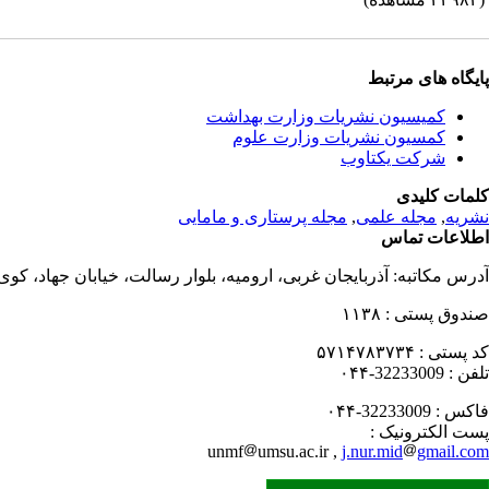
پایگاه های مرتبط
کمیسیون نشریات وزارت بهداشت
کمسیون نشریات وزارت علوم
شرکت یکتاوب
کلمات کلیدی
نشریه
,
مجله علمی
,
مجله پرستاری و مامایی
اطلاعات تماس
آدرس مکاتبه:
آذربایجان غربی، ارومیه، بلوار رسالت، خیابان جهاد، کو
صندوق پستی :
۱۱۳۸
کد پستی :
۵۷۱۴۷۸۳۷۳۴
تلفن :
32233009-۰۴۴
فاکس :
32233009-۰۴۴
پست الکترونیک :
unmf
umsu.ac.ir ,
j.nur.mid
gmail.com