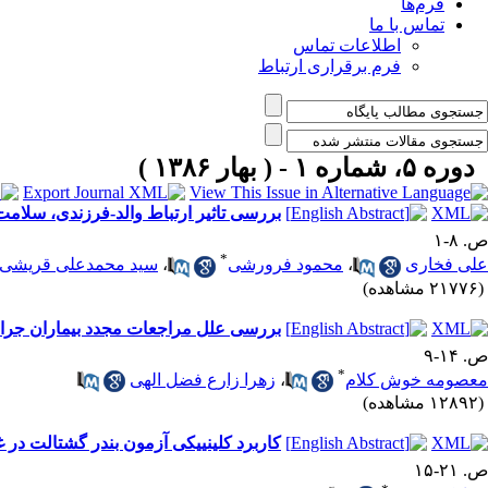
فرم‌ها
تماس با ما
اطلاعات تماس
فرم برقراری ارتباط
دوره ۵، شماره ۱ - ( بهار ۱۳۸۶ )
بررسی تاثیر ارتباط والد-فرزندی، سلام
ص. ۸-۱
*
علی فخاری
،
محمود فرورشی
،
سید محمدعلی قریشی ز
(۲۱۷۷۶ مشاهده)
بررسی علل مراجعات مجدد بیماران جراحی 
ص. ۱۴-۹
*
معصومه خوش کلام
،
زهرا زارع فضل الهی
(۱۲۸۹۲ مشاهده)
کاربرد کلینییکی آزمون بندر گشتالت در 
ص. ۲۱-۱۵