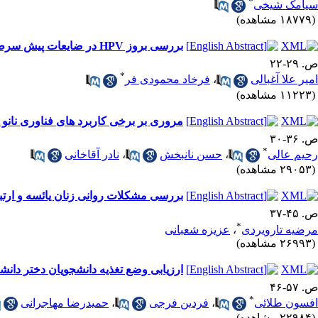
*
سیامک شیخی
(۱۸۷۷۹ مشاهده)
بررسی بروز HPV در ضایعات پیش سرطانی و SCC دهان
ص. ۲۹-۲۲
*
امیر علا آغبالی
،
فرخاد محمودی فر
(۱۱۲۲۳ مشاهده)
مروری بر برخی کاربرد های فناوری نانو
ص. ۳۶-۳۰
*
رحیم عالی
،
حسن نانبخش
،
نادر آقاخانی
(۲۹۰۵۳ مشاهده)
بررسی مشکلات روانی زنان یائسه و ارتبا
ص. ۴۵-۳۷
*
مرضیه تارویردی
،
عزیزه شعبانی
(۲۶۹۹۳ مشاهده)
ارزیابی وضع تغذیه دانشجویان دختر دانشگ
ص. ۵۷-۴۶
*
افسون طلائی
،
فردین فرجی
،
حمیدرضا مهاجرانی
(۲۲۹۸۴ مشاهده)