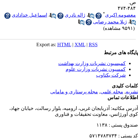
.
۴۸۴-۴
*
عصومه اکبری
،
ژاله نادری
،
اسماعیل خدادادی
،
ژیلا محمد رضایی
۹۵ مشاهده)
Export as:
HTML
|
XML
|
RSS
یگاه های مرتبط
کمیسیون نشریات وزارت بهداشت
کمسیون نشریات وزارت علوم
شرکت یکتاوب
مات کلیدی
ریه
,
مجله علمی
,
مجله پرستاری و مامایی
لاعات تماس
رس مکاتبه:
آذربایجان غربی، ارومیه، بلوار رسالت، خیابان جهاد،
ی اورژانس، معاونت تحقیقات و فناوری
دوق پستی :
۱۱۳۸
 پستی :
۵۷۱۴۷۸۳۷۳۴