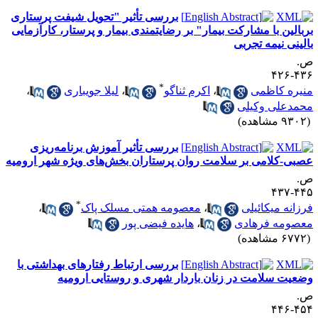
بررسی تأثیر "تحویل شیفت پرستاری
ربالین با مشارکت بیمار" بر رضایتمندی بیمار و پرستار، کارآزمایی
الینی نیمه تجربی
.
۴۳۶-۴
*
نیره کاظمی
،
اکرم ثناگو
،
لیلا جویباری
،
حمدعلی وکیلی
۹۳ مشاهده)
بررسی تأثیر آموزش برنامه‌ریزی
صبی-کلامی بر سلامت روان پرستاران بخش‌های ویژه شهر ارومیه
.
۴۴۵-۴
*
رزانه میکائیلی
،
معصومه همتی مسلک پاک
،
عصومه فرهادی
،
هایده فیضی پور
۶۷ مشاهده)
بررسی ارتباط رفتارهای بهداشتی با
ضعیت سلامت در زنان باردار شهری و روستایی ارومیه
.
۴۵۴-۴