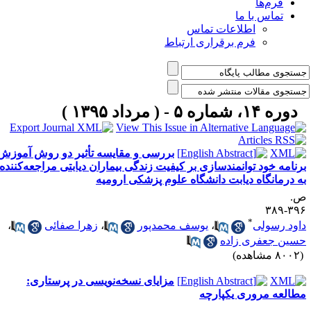
فرم‌ها
تماس با ما
اطلاعات تماس
فرم برقراری ارتباط
دوره ۱۴، شماره ۵ - ( مرداد ۱۳۹۵ )
بررسی و مقایسه تأثیر دو روش آموزش
رنامه خود توانمندسازی بر کیفیت زندگی بیماران دیابتی مراجعه‌کننده
ه درمانگاه دیابت دانشگاه علوم پزشکی ارومیه
.
۳۹۶-۳
*
اود رسولی
،
یوسف محمدپور
،
زهرا صفائی
،
سین جعفری زاده
۸۰ مشاهده)
مزایای نسخه‌نویسی در پرستاری:
طالعه مروری یکپارچه