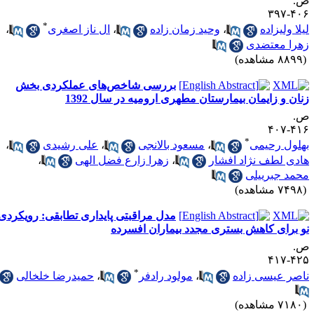
.
۴۰۶-۳
*
یلا ولیزاده
،
وحید زمان زاده
،
ال ناز اصغری
،
هرا معتضدی
۸۸ مشاهده)
بررسی شاخص‌های عملکردی بخش
نان و زایمان بیمارستان مطهری ارومیه در سال 1392
.
۴۱۶-۴
*
هلول رحیمی
،
مسعود بالانجی
،
علی رشیدی
،
ادی لطف نژاد افشار
،
زهرا زارع فضل الهی
،
حمد جبرییلی
۷۴ مشاهده)
مدل مراقبتی پایداری تطابقی: رویکردی
و برای کاهش بستری مجدد بیماران افسرده
.
۴۲۵-۴
*
اصر عیسی زاده
،
مولود رادفر
،
حمیدرضا خلخالی
۷۱ مشاهده)