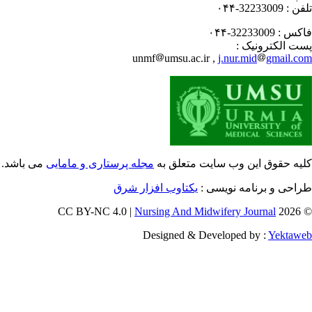
فن :
32233009-۰۴۴
کس :
32233009-۰۴۴
ت الکترونیک :
unmf
umsu.ac.ir ,
j.nur.mid
gmail.c
یه حقوق این وب سایت متعلق به
مجله پرستاری و مامایی
می باشد.
احی و برنامه نویسی :
یکتاوب افزار شرق
Nursing And Midwifery Journal
© 202
Designed & Developed by :
Yektaw