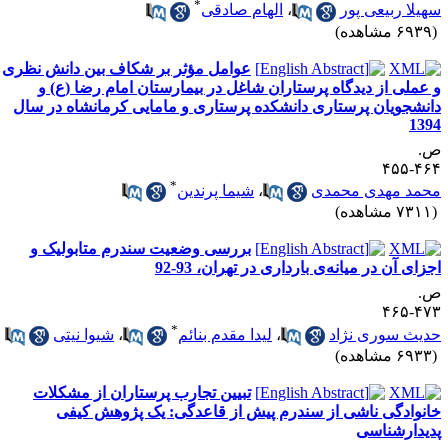
*
هیلا ربیعی پور
،
الهام صادقی
۶۹ مشاهده)
عوامل مؤثر بر شکاف بین دانش نظری
 عملی از دیدگاه پرستاران شاغل در بیمارستان امام رضا (ع) و
انشجویان پرستاری دانشکده پرستاری و مامایی کرمانشاه در سال
139
.
۴۶۴-۴
*
حمد مهدی محمدی
،
شیما پرندین
۷۳ مشاهده)
بررسی وضعیت سندرم متابولیک و
جزای آن در میانه‌ی بارداری در تهران، 93-92
.
۴۷۳-۴
*
دیث سوری نژاد
،
لیدا مقدم بنائم
،
شیوا نیتی
۶۹ مشاهده)
تبیین تجارب پرستاران از مشکلات
انوادگی ناشی از سندرم پیش از قاعدگی: یک پژوهش کیفی
دیدارشناسی