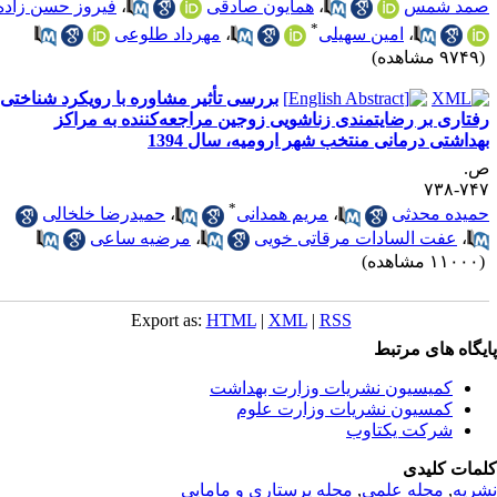
مد شمس
،
همایون صادقی
،
فیروز حسن زاده
*
،
امین سهیلی
،
مهرداد طلوعی
۹۷ مشاهده)
بررسی تأثیر مشاوره با رویکرد شناختی-
فتاری بر رضایتمندی زناشویی زوجین مراجعه‌کننده به مراکز
هداشتی درمانی منتخب شهر ارومیه، سال 1394
.
۷۴۷-۷
*
میده محدثی
،
مریم همدانی
،
حمیدرضا خلخالی
،
عفت السادات مرقاتی خویی
،
مرضیه ساعی
۱۱۰ مشاهده)
Export as:
HTML
|
XML
|
RSS
یگاه های مرتبط
کمیسیون نشریات وزارت بهداشت
کمسیون نشریات وزارت علوم
شرکت یکتاوب
مات کلیدی
ریه
,
مجله علمی
,
مجله پرستاری و مامایی