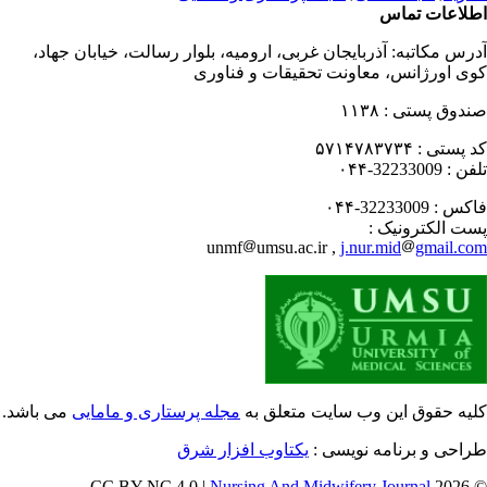
لاعات تماس
رس مکاتبه:
آذربایجان غربی، ارومیه، بلوار رسالت، خیابان جهاد،
ی اورژانس، معاونت تحقیقات و فناوری
دوق پستی :
۱۱۳۸
 پستی :
۵۷۱۴۷۸۳۷۳۴
فن :
32233009-۰۴۴
کس :
32233009-۰۴۴
ت الکترونیک :
unmf
umsu.ac.ir ,
j.nur.mid
gmail.c
یه حقوق این وب سایت متعلق به
مجله پرستاری و مامایی
می باشد.
احی و برنامه نویسی :
یکتاوب افزار شرق
Nursing And Midwifery Journal
© 202