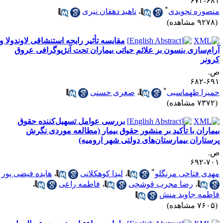
۶۸۱-۶
*
نصوره تجویدی
،
ناهید دهقان نیری
۹۲ مشاهده)
مقایسه تأثیر رایحه استنشاقی لاوندولا و
رام‌سازی بنسون بر علائم حیاتی بیماران تحت آنژیوگرافی عروق
رونر
.
۶۹۱-۶
*
میرا طهماسبی
،
صغری حسنی
۷۳ مشاهده)
بررسی عوامل تسهیل‌کننده حقوق
یماران با تأکید بر منشور حقوق بیمار (مطالعه موردی نگرش
رستاران بیمارستان‌های دولتی شهر ارومیه)
.
۷۰۱-۶
*
هدی فتاحی مرنگلو
،
لیدا کوهکلانی
،
هایده فیضی پور
،
رضا مجرب قوشچی
،
فاطمه راعی
،
اطمه جاوید منش
۷۶ مشاهده)