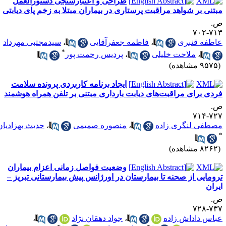
طراحی و اعتبارسنجی دستورالعمل
بتنی بر شواهد مراقبت پرستاری در بیماران مبتلا به زخم پای دیابتی
.
۷۱۳-۷
اطفه قنبری
،
فاطمه جعفرآقایی
،
سیدمجتبی مهرداد
*
،
ملاحت خلیلی
،
پردیس رحمت پور
۹۵ مشاهده)
ایجاد برنامه کاربردی پرونده سلامت
ردی برای مراقبت‌های دیابت بارداری مبتنی بر تلفن همراه هوشمند
.
۷۲۷-۷
صطفی لنگری زاده
،
منصوره صمیمی
،
حدیث بهزادیان
۸۲ مشاهده)
وضعیت فواصل زمانی اعزام بیماران
رومایی از صحنه تا بیمارستان در اورژانس پیش بیمارستانی تبریز –
یران
.
۷۳۷-۷
باس داداش زاده
،
جواد دهقان نژاد
،