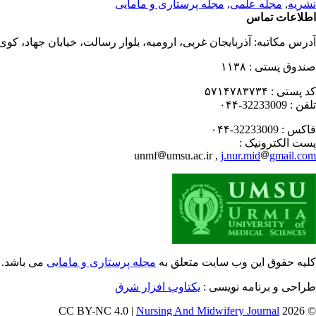
نشریه
,
مجله علمی
,
مجله پرستاری و مامایی
اطلاعات تماس
آدرس مکاتبه:
آذربایجان غربی، ارومیه، بلوار رسالت، خیابان جهاد، کو
صندوق پستی :
۱۱۳۸
کد پستی :
۵۷۱۴۷۸۳۷۳۴
تلفن :
32233009-۰۴۴
فاکس :
32233009-۰۴۴
پست الکترونیک :
unmf
umsu.ac.ir ,
j.nur.mid
gmail.com
کلیه حقوق این وب سایت متعلق به
مجله پرستاری و مامایی
می باشد.
طراحی و برنامه نویسی :
یکتاوب افزار شرق
Nursing And Midwifery Journal
© 2026 CC BY-NC 4.0 |