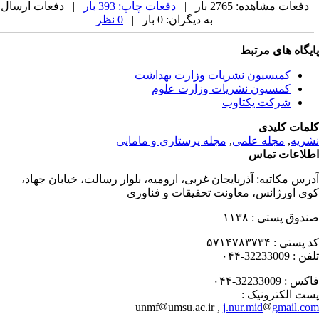
دفعات مشاهده: 2765 بار |
دفعات چاپ: 393 بار
| دفعات ارسال
به دیگران: 0 بار |
0 نظر
یگاه های مرتبط
کمیسیون نشریات وزارت بهداشت
کمسیون نشریات وزارت علوم
شرکت یکتاوب
مات کلیدی
ریه
,
مجله علمی
,
مجله پرستاری و مامایی
لاعات تماس
رس مکاتبه:
آذربایجان غربی، ارومیه، بلوار رسالت، خیابان جهاد،
ی اورژانس، معاونت تحقیقات و فناوری
دوق پستی :
۱۱۳۸
 پستی :
۵۷۱۴۷۸۳۷۳۴
فن :
32233009-۰۴۴
کس :
32233009-۰۴۴
ت الکترونیک :
unmf
umsu.ac.ir ,
j.nur.mid
gmail.c