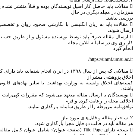
 مقالات باید حاصل کار اصیل نویسندگان بوده و قبلاً منتشر نشده یا
م‌زمان در مجله دیگری در حال
ررسی نباشد.
 مقالات باید به زبان انگلیسی با نگارشی صحیح، روان و تخصصی
رسال شوند.
 ارسال مقاله صرفاً باید توسط نویسنده مسئول و از طریق حساب
اربری وی در سامانه آنلاین مجله
نجام گیرد
https://unmf.umsu.ac.ir
 مقالاتی که پس از سال ۱۳۹۸ در ایران انجام شده‌اند، باید دارای کد
خلاق پژوهشی معتبر از
میته‌های اخلاق وابسته به وزارت بهداشت یا سایر نهادهای قانونی
اشند.
 نویسندگان با ارسال مقاله متعهد می‌شوند که مقررات کپی‌رایت و
خلاقی مجله را رعایت کرده و فرم
وافق‌نامه مربوطه را از طریق سامانه بارگذاری نمایند.
یل‌های مورد نیاز
ر مقاله باید در قالب دو فایل مجزا بارگذاری شود:
 نسخه دارای Title Page (صفحه عنوان): شامل عنوان کامل مقاله،