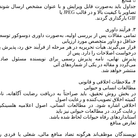
ابع
داول باید به‌صورت قابل ویرایش و با عنوان مشخص ارسال شوند.
صاویر با کیفیت بالا و در قالب JPEG یا
بارگذاری گردند.
 داوری
مامی مقالات پس از بررسی اولیه، به‌صورت داوری دوسوکور توسط
داقل دو داور متخصص مورد ارزیابی
رار می‌گیرند. هیأت تحریریه در هر مرحله از فرآیند حق رد، پذیرش یا
رخواست اصلاحات را دارد. پس از
ذیرش نهایی، نامه پذیرش رسمی برای نویسنده مسئول صادر
ی‌گردد و مقاله در یکی از شماره‌های آتی
نتشر خواهد شد.
قی و قانونی
طالعات انسانی و حیوانی
ر بخش روش تحقیق، باید صراحتاً به دریافت رضایت آگاهانه، نام
میته اخلاق تصویب‌کننده و رعایت اصول
خلاقی اشاره شود. در مطالعات انسانی، اصول اعلامیه هلسینکی
عایت گردد. در مطالعات حیوانی نیز باید
ستانداردهای رفاه حیوانات لحاظ شده باشد.
عارض منافع
ویسندگان موظف‌اند هرگونه تضاد منافع مالی، شغلی یا فردی را