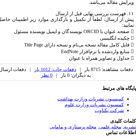
یرایش مقاله می‌باشد.
بررسی نهایی قبل از ارسال
یش از ارسال، لطفاً از تکمیل و بارگذاری موارد زیر اطمینان حاصل
مایید:
دگان و ایمیل نویسنده مسئول
انگلیسی
ام و نسخه دارای Title Page
 نرم‌افزار EndNote
 همراه با عنوان
فعات مشاهده: 8715 بار |
دفعات چاپ: 1012 بار
| دفعات ارسال
به دیگران: 0 بار |
0 نظر
یگاه های مرتبط
کمیسیون نشریات وزارت بهداشت
کمسیون نشریات وزارت علوم
شرکت یکتاوب
مات کلیدی
ریه
,
مجله علمی
,
مجله پرستاری و مامایی
لاعات تماس