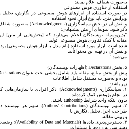
ه‌صورت شفاف اعلام نمایند.
ستفاده از فناوری هوش مصنوعی
ر صورت استفاده از ابزارهای هوش مصنوعی در نگارش، تحلیل یا
یرایش متن، باید نوع ابزار، نحوه استفاده
و نقش آن در بخش سپاسگزاری (Acknowledgments) به‌صورت شفاف
کر شود. نمونه‌ای از متن پیشنهادی:
بدین‌وسیله نویسندگان اعلام می‌دارند که [بخش‌هایی از متن] این
قاله با کمک فناوری هوش مصنوعی تولید
ده است. ابزار مورد استفاده [نام مدل یا ابزار هوش مصنوعی] بوده
 نقش آن در تهیه این محتوا تأیید
ی‌شود."
ظهارات نویسندگان)
پیش از بخش منابع، مقاله باید شامل بخشی تحت عنوان Declarations
وده و به‌صورت مستقل شامل اطلاعات
یر باشد:
۱. سپاسگزاری (Acknowledgments): ذکر افرادی یا سازمان‌هایی که
ر انجام پژوهش کمک کرده‌اند
ون اینکه واجد شرایط authorship باشند.
۲. سهم نویسندگان (Authors’ Contributions): سهم هر نویسنده در
راحی، اجرا، تحلیل، نگارش یا
ازبینی مقاله.
۳. دسترس‌پذیری داده‌ها (Availability of Data and Materials): وضعیت
سترسی به داده‌ها یا مستندات