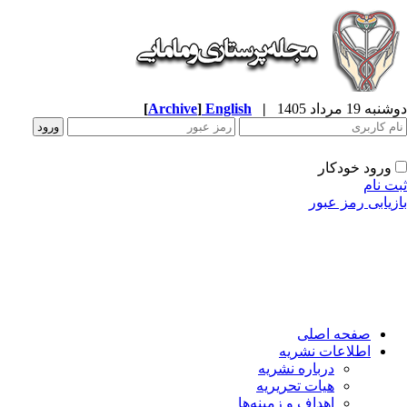
ه 19 مرداد 1405
|
English
]
Archive
[
ورود خودکار
ت نام
زیابی رمز عبور
صفحه اصلی
اطلاعات نشریه
درباره نشریه
هیات تحریریه
اهداف و زمینه‌ها