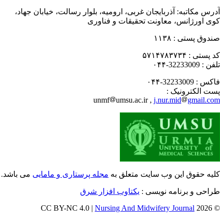
رس مکاتبه:
آذربایجان غربی، ارومیه، بلوار رسالت، خیابان جهاد،
ی اورژانس، معاونت تحقیقات و فناوری
دوق پستی :
۱۱۳۸
 پستی :
۵۷۱۴۷۸۳۷۳۴
فن :
32233009-۰۴۴
کس :
32233009-۰۴۴
ت الکترونیک :
unmf
umsu.ac.ir ,
j.nur.mid
gmail.c
یه حقوق این وب سایت متعلق به
مجله پرستاری و مامایی
می باشد.
احی و برنامه نویسی :
یکتاوب افزار شرق
Nursing And Midwifery Journal
© 202