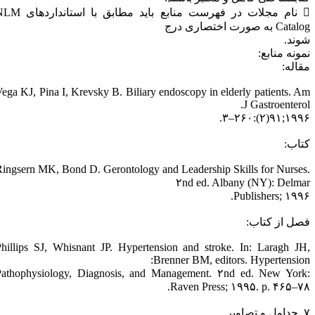
 نام مجلات در فهرست منابع باید مطابق با استانداردهای NLM
Cata به صورت اختصاری درج
وند.
مونه منابع:
قاله:
Vega KJ, Pina I, Krevsky B. Biliary endoscopy in elderly patients. A
J Gastroenterol
۱۹۹۶;۹۱(۲):۲۶۰
تاب:
Ringsern MK, Bond D. Gerontology and Leadership Skills for Nurses
۲nd ed. Albany (NY): Delma
Publishers; ۱۹۹۶
صل از کتاب:
Phillips SJ, Whisnant JP. Hypertension and stroke. In: Laragh JH
Brenner BM, editors. Hypertension
Pathophysiology, Diagnosis, and Management. ۲nd ed. New York
Raven Press; ۱۹۹۵. p. ۴۶۵–۷۸
 تصاویر