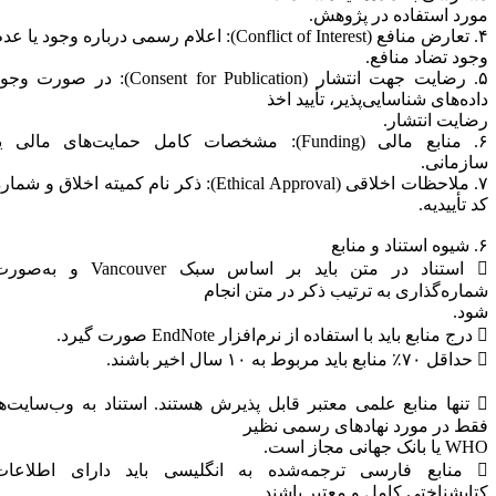
ورد استفاده در پژوهش.
۴. تعارض منافع (Conflict of Interest): اعلام رسمی درباره وجود یا عدم
جود تضاد منافع.
۵. رضایت جهت انتشار (Consent for Publication): در صورت وجود
اده‌های شناسایی‌پذیر، تأیید اخذ
ضایت انتشار.
۶. منابع مالی (Funding): مشخصات کامل حمایت‌های مالی یا
ازمانی.
۷. ملاحظات اخلاقی (Ethical Approval): ذکر نام کمیته اخلاق و شماره
د تأییدیه.
د و منابع
 استناد در متن باید بر اساس سبک Vancouver و به‌صورت
ماره‌گذاری به ترتیب ذکر در متن انجام
ود.
 نرم‌افزار EndNote صورت گیرد.
بوط به ۱۰ سال اخیر باشند.
 تنها منابع علمی معتبر قابل پذیرش هستند. استناد به وب‌سایت‌ها
قط در مورد نهادهای رسمی نظیر
یا بانک جهانی مجاز است.
 منابع فارسی ترجمه‌شده به انگلیسی باید دارای اطلاعات
تابشناختی کامل و معتبر باشند.