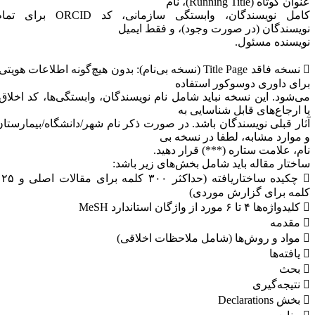
وان کوتاه (Running Title)، نام
کامل نویسندگان، وابستگی سازمانی، کد ORCID برای تمام
ویسندگان (در صورت وجود)، و فقط ایمیل
ویسنده مسئول.
 نسخه فاقد Title Page (نسخه بی‌نام): بدون هیچ‌گونه اطلاعات هویتی،
رای داوری دوسوکور استفاده
ی‌شود. این نسخه نباید شامل نام نویسندگان، وابستگی‌ها، کد اخلاق،
ا ارجاع‌های قابل شناسایی به
ثار قبلی نویسندگان باشد. در صورت ذکر نام شهر/دانشگاه/بیمارستان
 موارد مشابه، لطفا در نسخه بی
ام، علامت ستاره (***) قرار دهید.
اختار مقاله باید شامل بخش‌های زیر باشد:
 چکیده ساختاریافته (حداکثر ۳۰۰ کلمه برای مقالات اصلی و ۱۲۵
لمه برای گزارش موردی)
 از واژگان استاندارد MeSH
دمه
مل ملاحظات اخلاقی)
ته‌ها
حث
ه‌گیری
Declarati