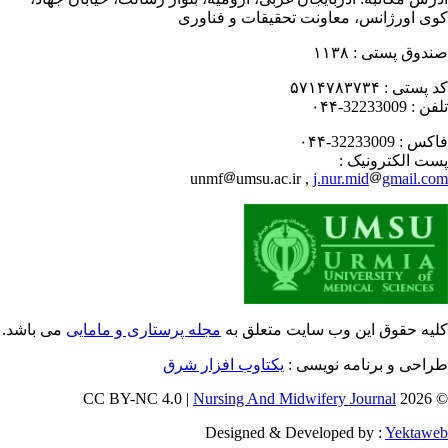
ی اورژانس، معاونت تحقیقات و فناوری
دوق پستی :
۱۱۳۸
 پستی :
۵۷۱۴۷۸۳۷۳۴
فن :
32233009-۰۴۴
کس :
32233009-۰۴۴
ت الکترونیک :
unmf
umsu.ac.ir ,
j.nur.mid
gmail.c
یه حقوق این وب سایت متعلق به
مجله پرستاری و مامایی
می باشد.
احی و برنامه نویسی :
یکتاوب افزار شرق
Nursing And Midwifery Journal
© 202
Designed & Developed by :
Yektaw