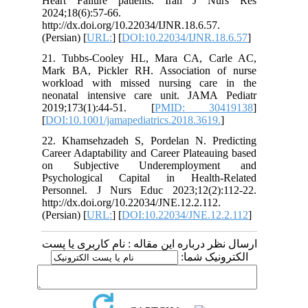
Heart Failure patients. Iran J Nurs Res
2024;18(6):57-66.
http://dx.doi.org/10.22034/IJNR.18.6.57.
(Persian) [
URL:
] [
DOI:10.22034/IJNR.18.6.57
]
21. Tubbs-Cooley HL, Mara CA, Carle AC,
Mark BA, Pickler RH. Association of nurse
workload with missed nursing care in the
neonatal intensive care unit. JAMA Pediatr
2019;173(1):44-51. [
PMID: 30419138
]
[
DOI:10.1001/jamapediatrics.2018.3619.
]
22. Khamsehzadeh S, Pordelan N. Predicting
Career Adaptability and Career Plateauing based
on Subjective Underemployment and
Psychological Capital in Health-Related
Personnel. J Nurs Educ 2023;12(2):112-22.
http://dx.doi.org/10.22034/JNE.12.2.112.
(Persian) [
URL:
] [
DOI:10.22034/JNE.12.2.112
]
ارسال نظر درباره این مقاله : نام کاربری یا پست
الکترونیک شما: