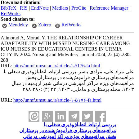
Download citation:
BibTeX
|
RIS
|
EndNote
|
Medlars
|
ProCite
|
Reference Manager
|
RefWorks
Send citation to:
Mendeley
Zotero
RefWorks
Alimorad A, Moradi Y. THE RELATIONSHIP OF CAREER
ADAPTABILITY WITH MISSED NURSING CARE AMONG
ICU NURSES IN EDUCATIONAL CENTERS IN URMIA
CITY IN 2024. Nursing and Midwifery Journal 2024; 22 (4) :280-
288
URL:
http://unmf.umsu.ac.ir/article-1-5176-fa.html
علی مراد علی، مرادی یاسر. بررسی ارتباط انطباق‌پذیری شغلی با
مراقبت‌های پرستاری فراموش‌شده در پرستاران بخش
مراقبت‌های ویژه مراکز آموزشی درمانی شهر ارومیه در سال
۱۴۰۳. مجله پرستاری و مامایی. ۱۴۰۳; ۲۲ (۴) :۲۸۰-۲۸۸
URL:
http://unmf.umsu.ac.ir/article-۱-۵۱۷۶-fa.html
بررسی ارتباط انطباق‌پذیری شغلی با
مراقبت‌های پرستاری فراموش‌شده در پرستاران
بخش مراقبت‌های ویژه مراکز آموزشی درمانی