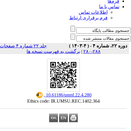
فرم‌ها
تماس با ما
اطلاعات تماس
فرم برقراری ارتباط
دوره ۲۲، شماره ۴ - ( ۴-۱۴۰۳ )
جلد ۲۲ شماره ۴ صفحات
برگشت به فهرست نسخه ها
|
۲۸۸-۲۸۰
‎ 10.61186/unmf.22.4.280
Ethics code: IR.UMSU.REC.1402.364