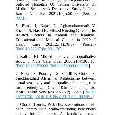
Selected Hospitals Of Tehran University Of
Medical Sciences: A Descriptive Study In Iran.
Iran J Nurs Res 2021;16(4):50-60. (Persian)
[
URL:
]
5. Ebadi J, Najafi E, Aghamohammadi V,
Saeeidi S, Nasiri K. Missed Nursing Care and Its
Related Factors in Ardabil and Khalkhal
Educational and Medical Centers in 2020. J
Health Care 2021;23(1):78-87. (Persian)
[
DOI:10.52547/jhc.23.1.78
]
6. Kalisch BJ. Missed nursing care: a qualitative
study. J Nurs Care Qual 2006;21(4):306-13.
[
DOI:10.1097/00001786-200610000-00006.
]
7. Nazari S, Poortaghi S, Sharifi F, Gorzin S,
Farokhnezhad Afshar P. Relationship between
moral sensitivity and the quality of nursing care
for the elderly with Covid-19 in Iranian hospitals.
BMC Health Serv Res 2022;22(1):840. [
PMID:
35773700
] [
DOI:10.1186/s12913-022-08258-x
]
8. Cho H, Han K, Park BK. Associations of eH
ealth literacy with health‐promoting behaviours
among hospital nurses: A descriptive cross‐