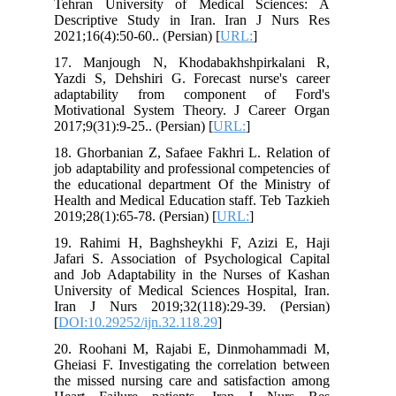
Tehran University of Medical Sciences: A
Descriptive Study in Iran. Iran J Nurs Res
2021;16(4):50-60.. (Persian) [
URL:
]
17. Manjough N, Khodabakhshpirkalani R,
Yazdi S, Dehshiri G. Forecast nurse's career
adaptability from component of Ford's
Motivational System Theory. J Career Organ
2017;9(31):9-25.. (Persian) [
URL:
]
18. Ghorbanian Z, Safaee Fakhri L. Relation of
job adaptability and professional competencies of
the educational department Of the Ministry of
Health and Medical Education staff. Teb Tazkieh
2019;28(1):65-78. (Persian) [
URL:
]
19. Rahimi H, Baghsheykhi F, Azizi E, Haji
Jafari S. Association of Psychological Capital
and Job Adaptability in the Nurses of Kashan
University of Medical Sciences Hospital, Iran.
Iran J Nurs 2019;32(118):29-39. (Persian)
[
DOI:10.29252/ijn.32.118.29
]
20. Roohani M, Rajabi E, Dinmohammadi M,
Gheiasi F. Investigating the correlation between
the missed nursing care and satisfaction among