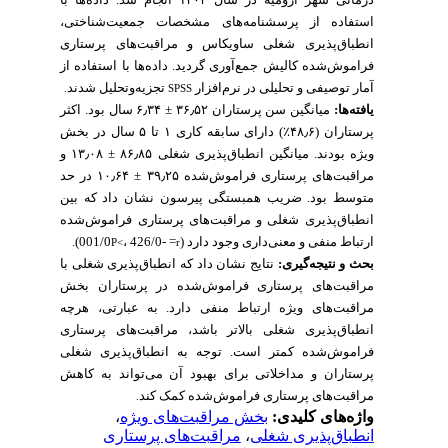
استفاده از پرسشنامه‌های مشخصات جمعیت‌شناختی،
انطباق‌پذیری شغلی ساویکاس و مراقبت‌های پرستاری
فراموش‌شده کالیش جمع‌آوری گردید. داده‌ها با استفاده از
آمار توصیفی و تحلیلی در نرم‌افزار
تجزیه‌وتحلیل شدند
.
SPSS
سال بود. اکثر
٫
۳۴
۳۶
٫
۵۲ ± ۶
میانگین سن پرستاران
یافته‌ها:
سال در بخش
۵
تا
۱
دارای سابقه کاری
۴۸
٫
۶٪)
پرستاران (
و
٫
۰۸
۸۶
٫
۸۵ ± ۱۳
ویژه بودند. میانگین انطباق‌پذیری شغلی
در حد
٫
۶۴
۳۹
٫
۲۵ ± ۱۰
مراقبت‌های پرستاری فراموش‌شده
متوسط بود. ضریب همبستگی پیرسون نشان داد که بین
انطباق‌پذیری شغلی و مراقبت‌های پرستاری فراموش‌شده
).
، 426/0- =
ارتباط منفی و معنی‌داری وجود دارد (001/0
P<
r
بحث و نتیجه‌گیری:
نتایج نشان داد که انطباق‌پذیری شغلی با
مراقبت‌های پرستاری فراموش‌شده در پرستاران بخش
مراقبت‌های ویژه ارتباط منفی دارد. به عبارتی، هرچه
انطباق‌پذیری شغلی بالاتر باشد، مراقبت‌های پرستاری
فراموش‌شده کمتر است. توجه به انطباق‌پذیری شغلی
پرستاران و مداخلاتی برای بهبود آن می‌تواند به کاهش
مراقبت‌های پرستاری فراموش‌شده کمک کند
.
،
بخش مراقبت‌های ویژه
واژه‌های کلیدی:
مراقبت‌های پرستاری
،
انطباق‌پذیری شغلی