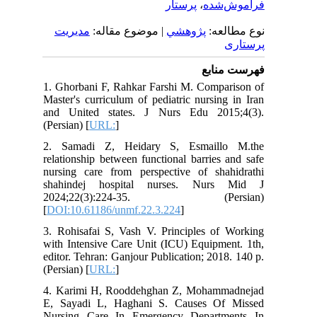
پرستار
،
فراموش‌شده
نوع مطالعه:
پژوهشي
| موضوع مقاله:
مدیریت
پرستاری
فهرست منابع
1. Ghorbani F, Rahkar Farshi M. Comparison of
Master's curriculum of pediatric nursing in Iran
and United states. J Nurs Edu 2015;4(3).
(Persian) [
URL:
]
2. Samadi Z, Heidary S, Esmaillo M.the
relationship between functional barries and safe
nursing care from perspective of shahidrathi
shahindej hospital nurses. Nurs Mid J
2024;22(3):224-35. (Persian)
[
DOI:10.61186/unmf.22.3.224
]
3. Rohisafai S, Vash V. Principles of Working
with Intensive Care Unit (ICU) Equipment. 1th,
editor. Tehran: Ganjour Publication; 2018. 140 p.
(Persian) [
URL:
]
4. Karimi H, Rooddehghan Z, Mohammadnejad
E, Sayadi L, Haghani S. Causes Of Missed
Nursing Care In Emergency Departments In