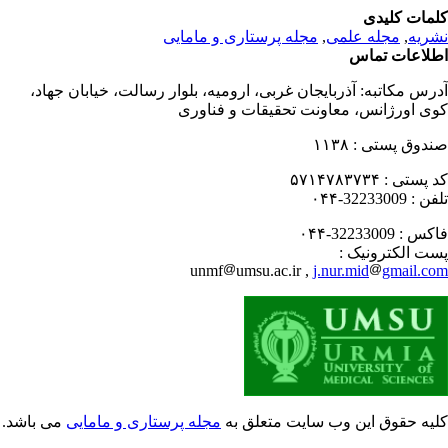
مات کلیدی
مجله پرستاری و مامایی
,
مجله علمی
,
ریه
لاعات تماس
درس مکاتبه
آذربایجان غربی، ارومیه، بلوار رسالت، خیابان جهاد،
ی اورژانس، معاونت تحقیقات و فناوری
۱۱۳۸
صندوق پستی
۵۷۱۴۷۸۳۷۳۴
کد پستی
32233009-۰۴۴
تلفن
32233009-۰۴۴
فاکس
پست الکترونیک
unmf
umsu.ac.ir ,
j.nur.mid
gmail.c
یه حقوق این وب سایت متعلق به
مجله پرستاری و مامایی
می باشد.