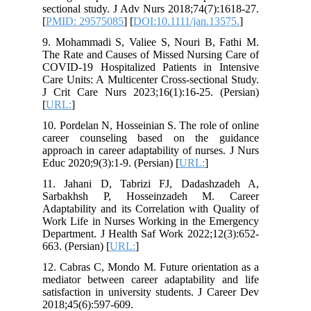
sectional study. J Adv Nurs 2018;74(7):1618-27.
[
PMID: 29575085
] [
DOI:10.1111/jan.13575.
]
9. Mohammadi S, Valiee S, Nouri B, Fathi M.
The Rate and Causes of Missed Nursing Care of
COVID-19 Hospitalized Patients in Intensive
Care Units: A Multicenter Cross-sectional Study.
J Crit Care Nurs 2023;16(1):16-25. (Persian)
[
URL:
]
10. Pordelan N, Hosseinian S. The role of online
career counseling based on the guidance
approach in career adaptability of nurses. J Nurs
Educ 2020;9(3):1-9. (Persian) [
URL:
]
11. Jahani D, Tabrizi FJ, Dadashzadeh A,
Sarbakhsh P, Hosseinzadeh M. Career
Adaptability and its Correlation with Quality of
Work Life in Nurses Working in the Emergency
Department. J Health Saf Work 2022;12(3):652-
663. (Persian) [
URL:
]
12. Cabras C, Mondo M. Future orientation as a
mediator between career adaptability and life
satisfaction in university students. J Career Dev
2018;45(6):597-609.