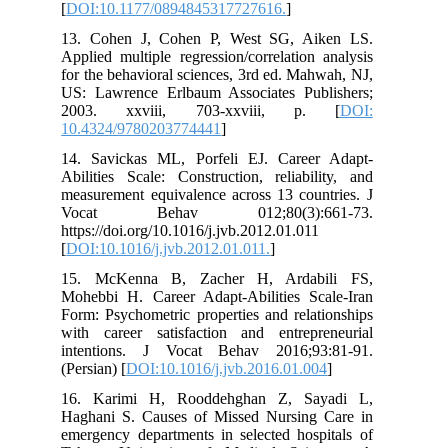
[
DOI:10.1177/0894845317727616.
]
13. Cohen J, Cohen P, West SG, Aiken LS.
Applied multiple regression/correlation analysis
for the behavioral sciences, 3rd ed. Mahwah, NJ,
US: Lawrence Erlbaum Associates Publishers;
2003. xxviii, 703-xxviii, p. [
DOI:
10.4324/9780203774441
]
14. Savickas ML, Porfeli EJ. Career Adapt-
Abilities Scale: Construction, reliability, and
measurement equivalence across 13 countries. J
Vocat Behav 012;80(3):661-73.
https://doi.org/10.1016/j.jvb.2012.01.011
[
DOI:10.1016/j.jvb.2012.01.011.
]
15. McKenna B, Zacher H, Ardabili FS,
Mohebbi H. Career Adapt-Abilities Scale-Iran
Form: Psychometric properties and relationships
with career satisfaction and entrepreneurial
intentions. J Vocat Behav 2016;93:81-91.
(Persian) [
DOI:10.1016/j.jvb.2016.01.004
]
16. Karimi H, Rooddehghan Z, Sayadi L,
Haghani S. Causes of Missed Nursing Care in
emergency departments in selected hospitals of