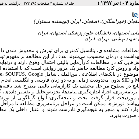
|
جلد ۱۶ شماره ۴ صفحات ۲۸۵-۲۷۳
برگشت به فه
مطالعات مشاهده‌ای، پتانسیل کمتری برای تورش و مخدوش شدن دارند
در بهداشت و درمان محسوب می‌شوند. هدف از این مطالعه بر مفهوم ت
هایی که در مطالعات کارآزمایی بالینی احتمال وقوع دارند و درنهایت
واد و روش کار: مطالعه حاضر یک مرور روایتی است که با استفاده از
موجود و تحلیل مطالب انجام شد. جستجوی مقالات و کتب مرتبط با موضوع در بانک‌های اطلاعاتی بین‌الملل
books،Scholar Google،Web of Science و بانک‌های داخلی شامل Magiran و SID بدون محدودیت زمانی و به دو زبان فارسی و انگلیسی
ع یافت شد که نتایج در سطوح مراحل مختلف یک کارآزمایی بالینی مطرح شد. یافته‌ها
مه‌ریزی، اجرا، اندازه‌گیری پیامدها، تجزیه‌وتحلیل و تفسیر داده‌ها،
موردبحث قرار گرفت. بحث و نتیجه‌گیری: انواع گوناگونی از تورش‌
می‌باشد. تورش‌ها ممکن است در مراحل برنامه‌ریزی مطالعه تا مراحل
ارد کنند و منجر به نتیجه‌گیری نادرست شوند و اعتبار داخلی یک مطا
یاط صورت پذیرد.