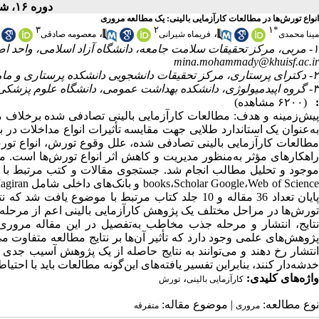
دوره ۱۶، شماره ۴ - ( تیر ۱۳۹۷ )
انواع تورش‌ها در مطالعات کارآزمایی بالینی: یک مطالعه مروری
۳
۲
۱
*
،
،
مینا محمدی
فریماه شیرانی
معصومه صادقی
۱- مربی، مرکز تحقیقات سلامت جامعه، دانشگاه آزاد اسلامی، واحد اصفهان (خوراسگان)، اصفهان، ایران (نویسنده مسئول) ،
mina.mohammady@khuisf.ac.ir
۲- دکترای پرستاری، مرکز تحقیقات دانشجویی دانشکده پرستاری و مامایی اصفهان، دانشگاه علوم پزشکی اصفهان، ایران
۳- گروه اپیدمیولوژی، دانشکده بهداشت عمومی، دانشگاه علوم پزشکی شهید بهشتی، تهران، ایران
:
(۶۲۰۰ مشاهده)
پیش‌زمینه و هدف: مطالعات کارآزمایی بالینی تصادفی شده برخلاف 
به‌عنوان یک استاندارد طلایی جهت مقایسه تأثیرات انواع مداخلات 
مطالعات کارآزمایی بالینی تصادفی شده، علل وقوع تورش، انواع تورش‌
راهکارهای مؤثر به‌منظور مدیریت و کاهش اثر انواع تورش‌ها است. م
پایان تعداد 36 مقاله و 10 جلد کتاب مرتبط با موضو
تورش‌ها در مراحل مختلف یک پژوهش کارآزمایی بالینی اعم از مرحله برنا
نتایج، انتشار و مرحله جذب مخاطب به‌تفصیل در این مقاله مروری 
پژوهش‌های علمی وجود دارد که تأثیر آن‌ها بر نتایج مطالعه متفاوت 
انتشار رخ دهند و می‌توانند به نتایج حاصله از یک پژوهش آسیب جدی و
خدشه‌دار کنند، بنابراین تفسیر یافته‌های این‌گونه مطالعات باید با احت
واژه‌های کلیدی:
،
کارآزمایی بالینی
تورش
نوع مطالعه:
| موضوع مقاله:
مروری
متفرقه