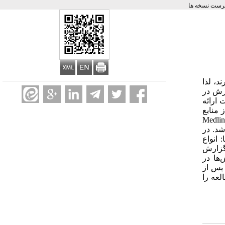
رست نسخه ها
، لذا
ورش در
 ارائه
 منابع
ی شامل Medline، SOUPUS، Google
 انجام شد. در
: انواع
 گزارش
ها در
 پس از
لعه را