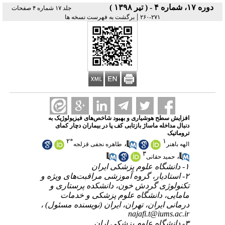
دوره ۱۷، شماره ۴ - ( تیر ۱۳۹۸ )
جلد ۱۷ شماره ۴ صفحات
|
۲۷۱-۲۶۰
برگشت به فهرست نسخه ها
افزایش سطح هوشیاری و بهبود شاخص‌های فیزیولوژیک به
دنبال مداخله ماساژ بازتابی کف پا در بیماران دچار کمای
تروماتیک
۲
*
۱
،
الهه باهنر
طاهره نجفی قزلجه
۳
،
حمید حقانی
۱- دانشگاه علوم پزشکی ایران
۲- استادیار، گروه آموزشی مراقبت‌های ویژه و
تکنولوژی گردش خون، دانشکده پرستاری و
مامایی، دانشگاه علوم پزشکی و خدمات
درمانی ایران، تهران، ایران (نویسنده مسئول) ،
۳- دانشگاه علوم پزشکی اران