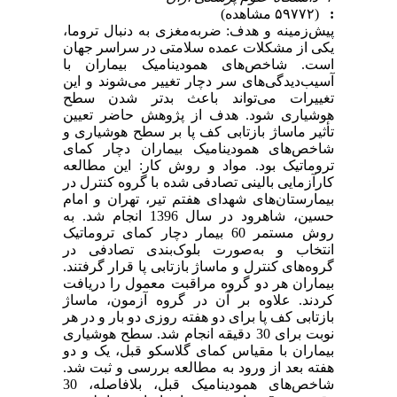
:
(۵۹۷۷۲ مشاهده)
پیش‌زمینه و هدف: ضربه‌مغزی به دنبال تروما،
یکی از مشکلات عمده سلامتی در سراسر جهان
است. شاخص‌های همودینامیک بیماران با
آسیب‌دیدگی‌های سر دچار تغییر می‌شوند و این
تغییرات می‌تواند باعث بدتر شدن سطح
هوشیاری شود. هدف از پژوهش حاضر تعیین
تأثیر ماساژ بازتابی کف پا بر سطح هوشیاری و
شاخص‌های همودینامیک بیماران دچار کمای
تروماتیک بود. مواد و روش‌ کار: این مطالعه
کارآزمایی بالینی تصادفی شده با گروه کنترل در
بیمارستان‌های شهدای هفتم تیر، تهران و امام
حسین، شاهرود در سال 1396 انجام شد. به
روش مستمر 60 بیمار دچار کمای تروماتیک
انتخاب و به‌صورت بلوک‌بندی تصادفی در
گروه‌های کنترل و ماساژ بازتابی پا قرار گرفتند.
بیماران هر دو گروه مراقبت معمول را دریافت
کردند. علاوه بر آن در گروه آزمون، ماساژ
بازتابی کف پا برای دو هفته روزی دو بار و در هر
نوبت برای 30 دقیقه انجام شد. سطح هوشیاری
بیماران با مقیاس کمای گلاسکو قبل، یک و دو
هفته بعد از ورود به مطالعه بررسی و ثبت شد.
شاخص‌های همودینامیک قبل، بلافاصله، 30