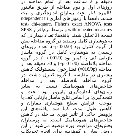
دقیقه و 2 ساعت بعد از اتمام مداخله در
روزهای اول و دوم مداخله از طریق مانیتور
کالیبره کنار تخت بیماران اندازه‌گیری و ثبت
شدند. داده‌ها با آزمون‌های آماری i‏ndependent t-
test، chi-square، Fisher's exact ANOVA tests
with repeated measures و توسط نرم‌افزار SPSS
نسخه 21 تحلیل شدند. یافته‌ها: تعداد بیمارانی که
به هوشیاری کامل رسیدند در گروه مداخله بیش
از گروه کنترل بود (002/0 p=). تعداد روزهای
رسیدن به هوشیاری کامل در گروه ماساژ
بازتابی کف پا کمتر بود (001/0 p=). در گروه
مداخله بلافاصله (017/0 p=) و 30 دقیقه بعد از
مداخله (016/0p=) فشارخون سیستولیک کاهش
بیشتری در مقایسه با گروه کنترل داشت. در
گروه مداخله بلافاصله بعد از مداخله
شاخص‌های همودینامیک نسبت به سایر
زمان‌های اندازه‌گیری پایین‌تر بود. بحث و
نتیجه‌گیری: بر اساس نتایج ماساژ بازتابی کف پا
موجب افزایش سطح هوشیاری بیماران و
کاهش طول مدت کما شد. یافته‌های این
پژوهش حاکی از تأثیر فوری مداخله در کاهش
شاخص‌های همودینامیک است. به پرستاران
بخش‌های مراقبت ویژه توصیه می‌شود از این
روش آسان و کم‌هزینه برای انجام تحریکات