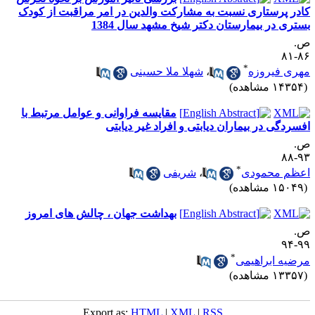
ادر پرستاری نسبت به مشارکت والدین در امر مراقبت از کودک
ستری در بیمارستان دکتر شیخ مشهد سال 1384
.
۸۶-
*
هری فیروزه
،
شهلا ملا حسینی
۱۴۳ مشاهده)
مقایسه فراوانی و عوامل مرتبط با
فسردگی در بیماران دیابتی و افراد غیر دیابتی
.
۹۳-
*
عظم محمودی
،
شریفی
۱۵۰ مشاهده)
بهداشت جهان ، چالش های امروز
.
۹۹-
*
رضیه ابراهیمی
۱۳۳ مشاهده)
Export as:
HTML
|
XML
|
RSS