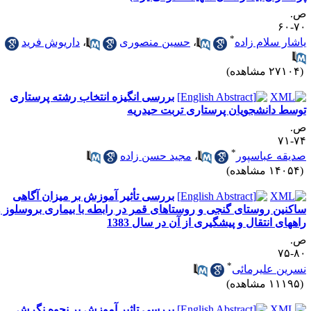
.
۷۰-
*
اشار سلام زاده
،
حسین منصوری
،
داریوش فرید
۲۷۱ مشاهده)
بررسی انگیزه انتخاب رشته پرستاری
وسط دانشجویان پرستاری تربت حیدریه
.
۷۴-
*
دیقه عباسپور
،
مجید حسن زاده
۱۴۰ مشاهده)
بررسی تأثیر آموزش بر میزان آگاهی
اکنین روستای گنجی و روستاهای قمر در رابطه با بیماری بروسلوز و
اههای انتقال و پیشگیری از آن در سال 1383
.
۸۰-
*
سرین علیرمائی
۱۱۱ مشاهده)
بررسی تاثیر آموزش بر نحوه نگرش