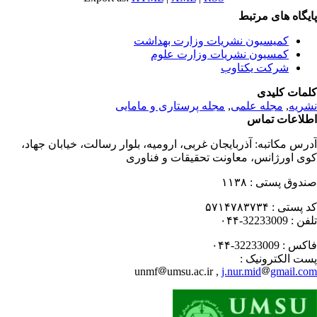
یگاه های مرتبط
کمیسیون نشریات وزارت بهداشت
کمسیون نشریات وزارت علوم
شرکت یکتاوب
مات کلیدی
ریه
,
مجله علمی
,
مجله پرستاری و مامایی
لاعات تماس
رس مکاتبه:
آذربایجان غربی، ارومیه، بلوار رسالت، خیابان جهاد،
ی اورژانس، معاونت تحقیقات و فناوری
دوق پستی :
۱۱۳۸
 پستی :
۵۷۱۴۷۸۳۷۳۴
فن :
32233009-۰۴۴
کس :
32233009-۰۴۴
ت الکترونیک :
unmf
umsu.ac.ir ,
j.nur.mid
gmail.c