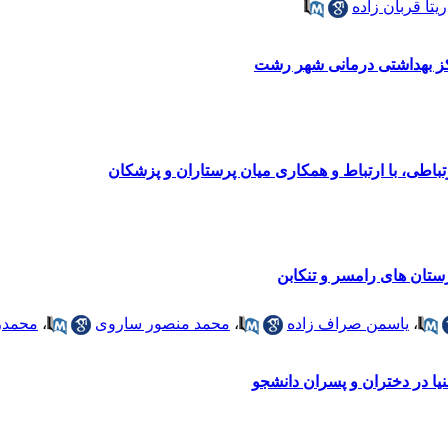
ریتا قربان زاده
باطی، با ارتباط و همکاری میان پرستاران و پزشکان
ستان های رامسر و تنکابن
،
یاسمن صراف زاده
،
محمد منصور ساروی
،
محمدر
ا در دختران و پسران دانشجو