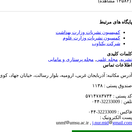
(۱۴۵۸۳ مشاهده)
پایگاه های مرتبط
کمیسیون نشریات وزارت بهداشت
کمسیون نشریات وزارت علوم
شرکت یکتاوب
کلمات کلیدی
نشریه
,
مجله علمی
,
مجله پرستاری و مامایی
اطلاعات تماس
آدرس مکاتبه:
آذربایجان غربی، ارومیه، بلوار رسالت، خیابان جهاد، کو
صندوق پستی :
۱۱۳۸
کد پستی :
۵۷۱۴۷۸۳۷۳۴
تلفن :
32233009-۰۴۴
فاکس :
32233009-۰۴۴
پست الکترونیک :
unmf
umsu.ac.ir ,
j.nur.mid
gmail.com