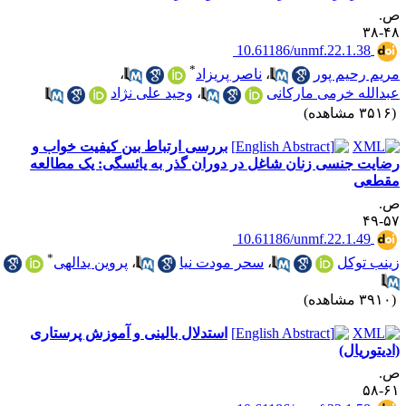
.
۴۸-
‎ 10.61186/unmf.22.1.38
*
ریم رحیم پور
،
ناصر پریزاد
،
بدالله خرمی مارکانی
،
وحید علی نژاد
۳۵ مشاهده)
بررسی ارتباط بین کیفیت خواب و
ضایت جنسی زنان شاغل در دوران گذر به یائسگی: یک مطالعه
قطعی
.
۵۷-
‎ 10.61186/unmf.22.1.49
*
ینب توکل
،
سحر مودت نیا
،
پروین یدالهی
۳۹ مشاهده)
استدلال بالینی و آموزش پرستاری
ادیتوریال)
.
۶۱-