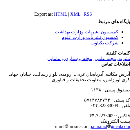
Export as:
HTML
|
XML
|
RSS
یگاه های مرتبط
کمیسیون نشریات وزارت بهداشت
کمسیون نشریات وزارت علوم
شرکت یکتاوب
مات کلیدی
ریه
,
مجله علمی
,
مجله پرستاری و مامایی
لاعات تماس
رس مکاتبه:
آذربایجان غربی، ارومیه، بلوار رسالت، خیابان جهاد،
ی اورژانس، معاونت تحقیقات و فناوری
دوق پستی :
۱۱۳۸
 پستی :
۵۷۱۴۷۸۳۷۳۴
فن :
32233009-۰۴۴
کس :
32233009-۰۴۴
ت الکترونیک :
unmf
umsu.ac.ir ,
j.nur.mid
gmail.c