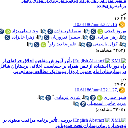
ا شیر مادر در زنان باردار ایرانی: کاربردی از تئوری رفتار
رنامه‌ریزی‌شده
.
۲۶-
‎ 10.61186/unmf.22.1.16
هروز فتحی
،
سیما قربانزاده
،
وحید علی نژاد
،
زهرا مرادی
،
سمیرا فیروزیان
،
زهرا خانزاده
*
،
کژال یاسمنی
،
علیرضا دیدارلو
۴۴ مشاهده)
تأثیر آموزش مفاهیم اخلاق حرفه‌ای از
اه دور با استفاده از تلفن همراه بر حساسیت اخلاقی پرستاران شاغل
ر بیمارستان امام خمینی (ره) ارومیه؛ یک مطالعه نیمه تجربی
.
۳۷-
‎ 10.61186/unmf.22.1.27
*
یوا حیدری
،
شادی فرهادی
،
ریم حاجی اسمعیلی
۳۴ مشاهده)
بررسی تأثیر برنامه مراقبت معنوی بر
بعیت از درمان بیماران تحت همودیالیز