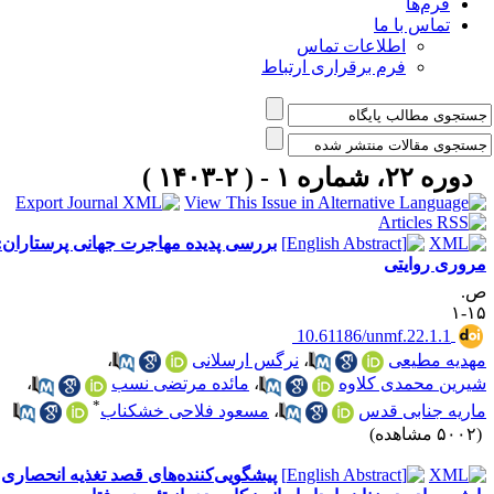
فرم‌ها
تماس با ما
اطلاعات تماس
فرم برقراری ارتباط
دوره ۲۲، شماره ۱ - ( ۲-۱۴۰۳ )
بررسی پدیده مهاجرت جهانی پرستاران:
روری روایتی
.
۱۵
‎ 10.61186/unmf.22.1.1
هدیه مطیعی
،
نرگس ارسلانی
،
یرین محمدی کلاوه
،
مائده مرتضی نسب
،
*
اریه جنابی قدس
،
مسعود فلاحی خشکناب
۵۰ مشاهده)
پیشگویی‌کننده‌های قصد تغذیه انحصاری