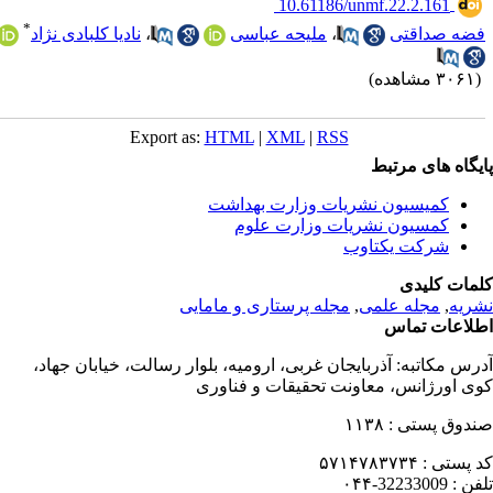
‎ 10.61186/unmf.22.2.161
*
ضه صداقتی
،
ملیحه عباسی
،
نادیا کلبادی نژاد
۳۰ مشاهده)
Export as:
HTML
|
XML
|
RSS
یگاه های مرتبط
کمیسیون نشریات وزارت بهداشت
کمسیون نشریات وزارت علوم
شرکت یکتاوب
مات کلیدی
ریه
,
مجله علمی
,
مجله پرستاری و مامایی
لاعات تماس
رس مکاتبه:
آذربایجان غربی، ارومیه، بلوار رسالت، خیابان جهاد،
ی اورژانس، معاونت تحقیقات و فناوری
دوق پستی :
۱۱۳۸
 پستی :
۵۷۱۴۷۸۳۷۳۴
فن :
32233009-۰۴۴