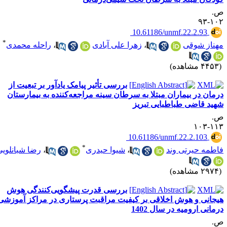
.
۱۰۲-
‎ 10.61186/unmf.22.2.93
*
هناز شوقی
،
زهرا علی آبادی
،
راحله محمدی
۴۴ مشاهده)
بررسی تأثیر پیامک یادآور بر تبعیت از
رمان در بیماران مبتلا به سرطان سینه مراجعه‌کننده به بیمارستان
هید قاضی طباطبایی تبریز
.
۱۱۳-۱
‎ 10.61186/unmf.22.2.103
*
اطمه حیرتی وند
،
شیوا حیدری
،
رضا شبانلویی
۲۹ مشاهده)
بررسی قدرت پیشگویی‌کنندگی هوش
یجانی و هوش اخلاقی بر کیفیت مراقبت پرستاری در مراکز آموزشی
رمانی ارومیه در سال 1402
.