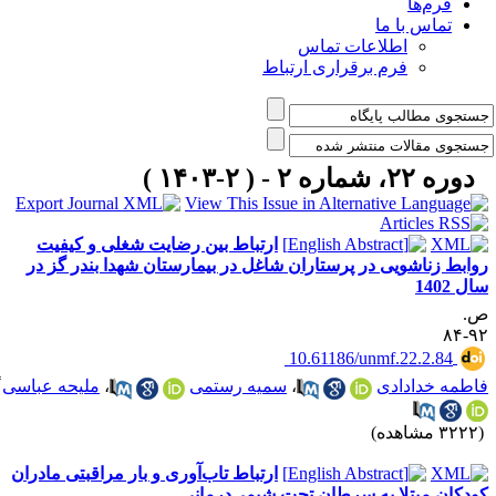
فرم‌ها
تماس با ما
اطلاعات تماس
فرم برقراری ارتباط
دوره ۲۲، شماره ۲ - ( ۲-۱۴۰۳ )
ارتباط بین رضایت شغلی و کیفیت
وابط زناشویی در پرستاران شاغل در بیمارستان شهدا بندر گز در
ل 1402
.
۹۲-
‎ 10.61186/unmf.22.2.84
*
اطمه خدادادی
،
سمیه رستمی
،
ملیحه عباسی
۳۲ مشاهده)
ارتباط تاب‌آوری و بار مراقبتی مادران
ودکان مبتلا به سرطان تحت شیمی‌درمانی