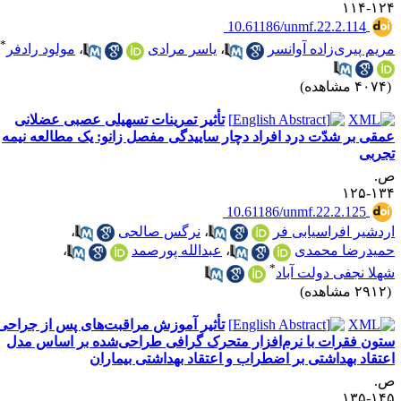
۱۲۴-۱
‎ 10.61186/unmf.22.2.114
*
ریم پیری‌زاده آوانسر
،
یاسر مرادی
،
مولود رادفر
۴۰ مشاهده)
تأثیر تمرینات تسهیلی عصبی عضلانی
مقی بر شدّت درد افراد دچار ساییدگی مفصل زانو: یک مطالعه نیمه
جربی
.
۱۳۴-۱
‎ 10.61186/unmf.22.2.125
ردشیر افراسیابی فر
،
نرگس صالحی
،
میدرضا محمدی
،
عبدالله پورصمد
،
*
هلا نجفی دولت آباد
۲۹ مشاهده)
تأثیر آموزش مراقبت‌های پس از جراحی
تون فقرات با نرم‌افزار متحرک گرافی طراحی‌شده بر اساس مدل
عتقاد بهداشتی بر اضطراب و اعتقاد بهداشتی بیماران
.
۱۴۵-۱