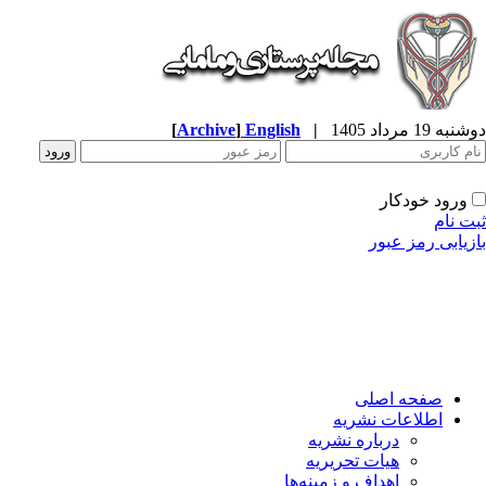
ه 19 مرداد 1405
|
English
]
Archive
[
ورود خودکار
ت نام
زیابی رمز عبور
صفحه اصلی
اطلاعات نشریه
درباره نشریه
هیات تحریریه
اهداف و زمینه‌ها