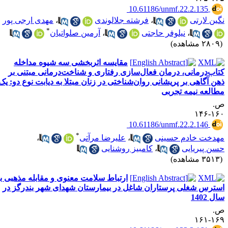
‎ 10.61186/unmf.22.2.135
گین لارتی
،
فرشته جلالوندی
،
مهدی ارجی پور
*
،
نیلوفر حاجتی
،
آرمین صلواتیان
۲۸ مشاهده)
مقایسه اثربخشی سه شیوه مداخله
تاب‌درمانی، درمان فعال‌سازی رفتاری و شناخت‌درمانی مبتنی بر
هن آگاهی بر پریشانی روان‌شناختی در زنان مبتلا به دیابت نوع دو: یک
طالعه نیمه تجربی
.
۱۶۰-۱
‎ 10.61186/unmf.22.2.146
*
هدخت خادم حسینی
،
علیرضا مرآتی
،
سن پیریایی
،
کامبیز روشنایی
۳۵ مشاهده)
ارتباط سلامت معنوی و مقابله مذهبی با
سترس شغلی پرستاران شاغل در بیمارستان شهدای شهر بندرگز در
ل 1402
.
۱۶۹-۱