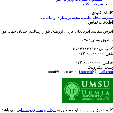
شرکت یکتاوب
کلمات کلیدی
نشریه
,
مجله علمی
,
مجله پرستاری و مامایی
اطلاعات تماس
آدرس مکاتبه:
آذربایجان غربی، ارومیه، بلوار رسالت، خیابان جهاد، کو
صندوق پستی :
۱۱۳۸
کد پستی :
۵۷۱۴۷۸۳۷۳۴
تلفن :
32233009-۰۴۴
فاکس :
32233009-۰۴۴
پست الکترونیک :
unmf
umsu.ac.ir ,
j.nur.mid
gmail.com
کلیه حقوق این وب سایت متعلق به
مجله پرستاری و مامایی
می باشد.