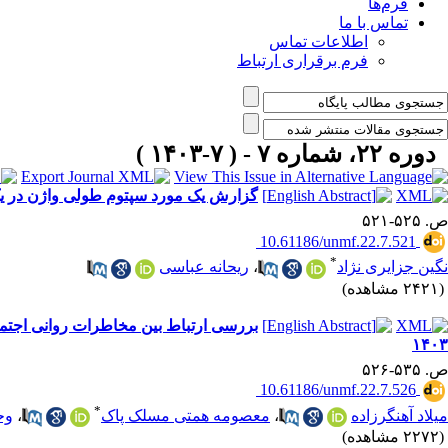
فرم‌ها
تماس با ما
اطلاعات تماس
فرم برقراری ارتباط
دوره ۲۲، شماره ۷ - ( ۷-۱۴۰۳ )
گزارش یک مورد سپتوم طولی واژن در یک خانم 43 ساله ویرجین مراجعه‌کننده به درمانگ
ص. ۵۲۵-۵۲۱
‎ 10.61186/unmf.22.7.521
*
نگین جزایری نژاد
،
ریحانه عباسی
(۲۴۲۱ مشاهده)
بررسی ارتباط بین مخاطرات روانی اجتم
۱۴۰۳
ص. ۵۳۵-۵۲۶
‎ 10.61186/unmf.22.7.526
*
میلاد آهنگرزاده
،
معصومه همتی مسلک پاک
،
وح
(۲۲۷۲ مشاهده)