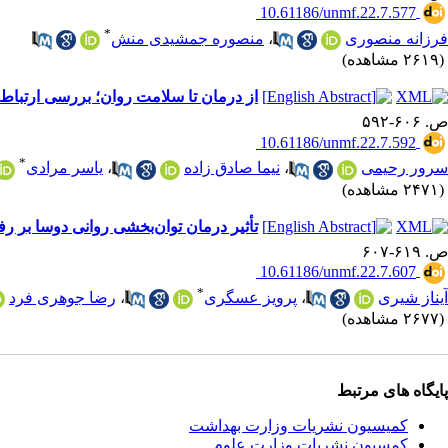
‎ 10.61186/unmf.22.7.577
*
فرزانه منصوری
،
منصوره جمشیدی منش
(۲۶۱۹ مشاهده)
از درمان تا سلامت روان؛ بررسی ارتباط
ص. ۶۰۶-۵۹۲
‎ 10.61186/unmf.22.7.592
*
سرور رحیمی
،
نیما صادق زاده
،
یاسر مرادی
(۲۴۷۱ مشاهده)
تأثیر درمان توان‌بخشی روانی دوسا بر ر
ص. ۶۱۹-۶۰۷
‎ 10.61186/unmf.22.7.607
*
آیناز شیری
،
پرویز عسگری
،
رضا جوهری فرد
(۲۶۷۷ مشاهده)
پایگاه های مرتبط
کمیسیون نشریات وزارت بهداشت
کمسیون نشریات وزارت علوم