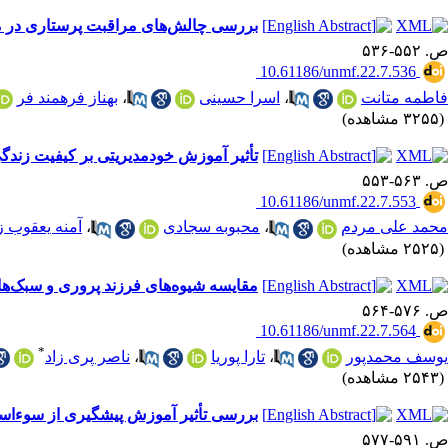
بررسی چالش‌های مراقبت پرستاری در م
ص. ۵۵۲-۵۳۶
‎ 10.61186/unmf.22.7.536
فاطمه متانت
،
اسرا حسینی
،
بهناز فرهمند فر
(۳۲۵۵ مشاهده)
تأثیر آموزش خودمدیریتی بر کیفیت زندگی 
ص. ۵۶۳-۵۵۳
‎ 10.61186/unmf.22.7.553
محمد علی مردم
،
محبوبه سجادی
،
آمنه یعقوب ز
(۲۵۲۵ مشاهده)
مقایسه شیوه‌های فرزند پروری و سبک‌ها
ص. ۵۷۶-۵۶۴
‎ 10.61186/unmf.22.7.564
*
یوسف محمدپور
،
تارا پوریا
،
ناصر پری زاد
(۲۵۴۳ مشاهده)
بررسی تأثیر آموزش پیشگیری از سوءاستفاده جنسی به مادران بر 
ص. ۵۹۱-۵۷۷