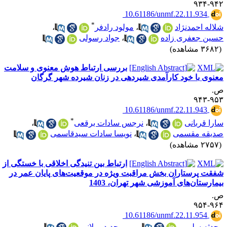
۹۴۲-۹
‎ 10.61186/unmf.22.11.934
*
لاله احمدنژاد
،
مولود رادفر
،
سین جعفری زاده
،
جواد رسولی
۳۶ مشاهده)
بررسی ارتباط هوش معنوی و سلامت
عنوی با خود کارآمدی شیردهی در زنان شیرده شهر گرگان
.
۹۵۳-۹
‎ 10.61186/unmf.22.11.943
*
ارا قربانی
،
نرجس سادات برقعی
،
دیقه مقسمی
،
نویسا سادات سیدقاسمی
۲۷ مشاهده)
ارتباط بین تنیدگی اخلاقی با خستگی از
فقت پرستاران بخش مراقبت ویژه در موقعیت‌های پایان عمر در
یمارستان‌های آموزشی شهر تهران، 1403
.
۹۶۴-۹
‎ 10.61186/unmf.22.11.954
حدثه سلیمی
،
مریم جدید میلانی
،