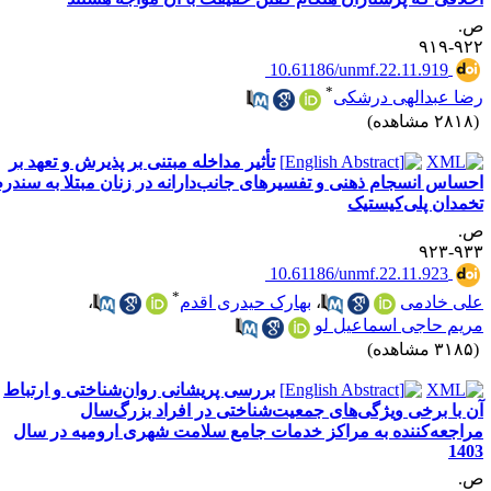
.
۹۲۲-۹
‎ 10.61186/unmf.22.11.919
*
ضا عبدالهی درشکی
۲۸ مشاهده)
تأثیر مداخله مبتنی بر پذیرش و تعهد بر
حساس انسجام ذهنی و تفسیرهای جانب‌دارانه در زنان مبتلا به سندرم
خمدان پلی‌کیستیک
.
۹۳۳-۹
‎ 10.61186/unmf.22.11.923
*
لی خادمی
،
بهارک حیدری اقدم
،
ریم حاجی اسماعیل لو
۳۱ مشاهده)
بررسی پریشانی روان‌شناختی و ارتباط
ن با برخی ویژگی‌های جمعیت‌شناختی در افراد بزرگ‌سال
راجعه‌کننده به مراکز خدمات جامع سلامت شهری ارومیه در سال
140
.