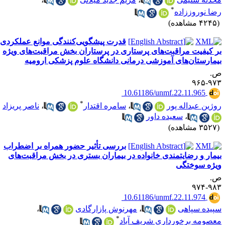
*
ضا نوروززاده
۴۲ مشاهده)
قدرت پیشگویی‌کنندگی موانع عملکردی
ر کیفیت مراقبت‌های پرستاری در پرستاران بخش مراقبت‌های ویژه
یمارستان‌های آموزشی درمانی دانشگاه علوم پزشکی ارومیه
.
۹۷۳-۹
‎ 10.61186/unmf.22.11.965
*
وژین عبداله پور
،
سامره اقتدار
،
ناصر پریزاد
،
سعیده داور
۳۵ مشاهده)
بررسی تأثیر حضور همراه بر اضطراب
یمار و رضایتمندی خانواده در بیماران بستری در بخش مراقبت‌های
یژه سوختگی
.
۹۸۳-۹
‎ 10.61186/unmf.22.11.974
پیده سپاهی
،
مهرنوش پازارگادی
،
*
عصومه برخورداری شریف آباد