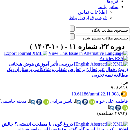
فرم‌ها
تماس با ما
اطلاعات تماس
فرم برقراری ارتباط
دوره ۲۲، شماره ۱۱ - ( ۱۰-۱۴۰۳ )
بررسی تأثیر آموزش هوش هیجانی
روش فعال-غیرفعال) بر تعارض شغلی و شادکامی پرستاران: یک
طالعه نیمه تجربی
.
۹۱۸-۹
‎ 10.61186/unmf.22.11.908
*
اطمه علی خواه
،
یاسر مرادی
،
مدینه جاسمی
۲۸ مشاهده)
دروغ گویی یا مصلحت اندیشی؟ چالش
خلاقی که پرستاران هنگام گفتن حقیقت با آن مواجه هستند