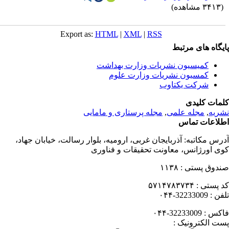
۳۴ مشاهده)
Export as:
HTML
|
XML
|
RSS
یگاه های مرتبط
کمیسیون نشریات وزارت بهداشت
کمسیون نشریات وزارت علوم
شرکت یکتاوب
مات کلیدی
ریه
,
مجله علمی
,
مجله پرستاری و مامایی
لاعات تماس
رس مکاتبه:
آذربایجان غربی، ارومیه، بلوار رسالت، خیابان جهاد،
ی اورژانس، معاونت تحقیقات و فناوری
دوق پستی :
۱۱۳۸
 پستی :
۵۷۱۴۷۸۳۷۳۴
فن :
32233009-۰۴۴
کس :
32233009-۰۴۴
ت الکترونیک :