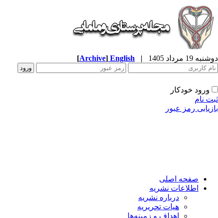
ه 19 مرداد 1405
|
English
]
Archive
[
ورود خودکار
ت نام
زیابی رمز عبور
صفحه اصلی
اطلاعات نشریه
درباره نشریه
هیات تحریریه
اهداف و زمینه‌ها