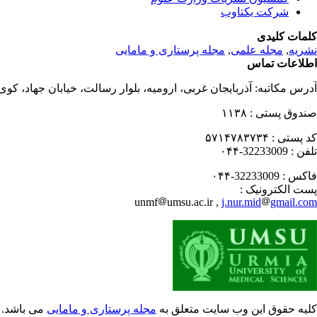
شرکت یکتاوب
کلمات کلیدی
نشریه
,
مجله علمی
,
مجله پرستاری و مامایی
اطلاعات تماس
آدرس مکاتبه:
آذربایجان غربی، ارومیه، بلوار رسالت، خیابان جهاد، کو
صندوق پستی :
۱۱۳۸
کد پستی :
۵۷۱۴۷۸۳۷۳۴
تلفن :
32233009-۰۴۴
فاکس :
32233009-۰۴۴
پست الکترونیک :
unmf
umsu.ac.ir ,
j.nur.mid
gmail.com
کلیه حقوق این وب سایت متعلق به
مجله پرستاری و مامایی
می باشد.