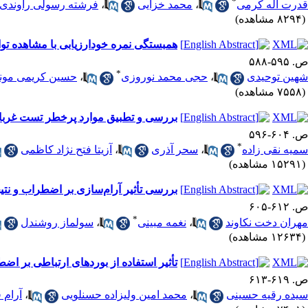
*
قدرت اله کرمی
،
محمد خزایی
،
فرشته رسولی راوندی
(۸۲۹۴ مشاهده)
همبستگی نمره خودارزیابی با مشاهده توا
ص. ۵۹۵-۵۸۸
*
شهین توحیدی
،
حجی محمد نوروزی
،
حسین کریمی مون
(۷۵۵۸ مشاهده)
بررسی و تطبیق موارد پرخطر تست غربالگر
ص. ۶۰۴-۵۹۶
*
سمیه نقی زاده
،
سحر آذری
،
آزیتا فتح نژاد کاظمی
(۱۵۲۹۱ مشاهده)
بررسی تأثیر آرام‌سازی بر اضطراب و نتیج
ص. ۶۱۲-۶۰۵
*
مهران دخت نکاوند
،
نغمه مبینی
،
سولماز روشندل
(۱۲۶۳۴ مشاهده)
تأثیر استفاده از بوردهای ارتباطی بر اض
ص. ۶۱۹-۶۱۳
سیده رقیه حسینی
،
محمد امین ولیزاده حسنلویی
،
آرام 