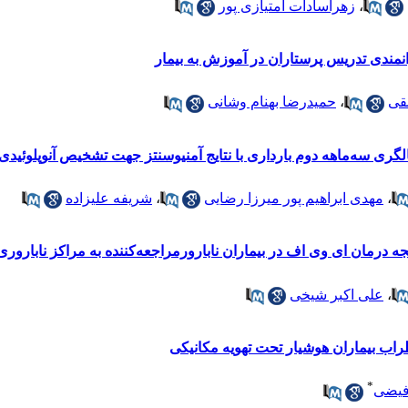
،
زهراسادات امتیازی پور
نمندی تدریس پرستاران در آموزش به بیمار
قی
،
حمیدرضا بهنام وشانی
ی سه‌ماهه دوم بارداری با نتایج آمنیوسنتز جهت تشخیص آنوپلوئیدی‌ها
،
مهدی ابراهیم پور میرزا رضایی
،
شریفه علیزاده
ه درمان ای وی اف در بیماران نابارورمراجعه‌کننده به مراکز نابارور
،
علی اکبر شیخی
طراب بیماران هوشیار تحت تهویه مکانیکی
*
فیضی