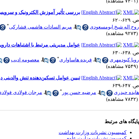
(۷۴۰۱ مشاهده)
بررسی تأثیر آموزش الکترونیک و سرویس پ
ص. ۶۲۹-۶۲۰
*
روح اله شیخ ابومسعودی
،
مریم السادات هاشمی فشارکی
(۹۲۷۳ مشاهده)
عوامل مدیریتی مرتبط با اشتباهات داروی
ص. ۶۳۸-۶۳۰
*
رویا کبودمهری
،
فریده هاساواری
،
معصومه ادیب
(۷۵۴۹ مشاهده)
تبیین عوامل تسکین‌دهنده تنش والدینی د
ص. ۶۴۷-۶۳۹
*
هایده حیدری
،
مرضیه حسن پور
،
مرجان فولادی فولادی
(۷۸۳۲ مشاهده)
پایگاه های مرتبط
کمیسیون نشریات وزارت بهداشت
کمسیون نشریات وزارت علوم