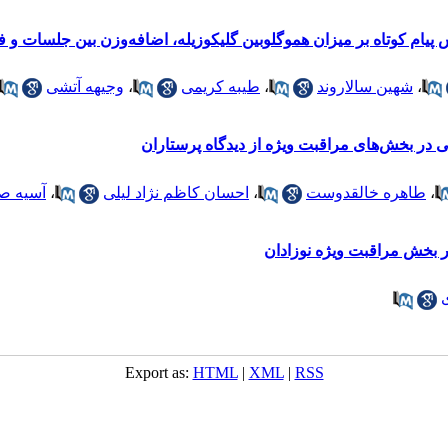
یام کوتاه بر میزان هموگلوبین گلیکوزیله، اضافه‌وزن بین جلسات و فش
،
شهین سالاروند
،
طیبه کریمی
،
وجیهه آتشی
ی در بخش‌های مراقبت ویژه از دیدگاه پرستاران
،
طاهره خالقدوست
،
احسان کاظم نژاد لیلی
،
آسیه ص
ر بخش مراقبت ویژه نوزادان
Export as:
HTML
|
XML
|
RSS