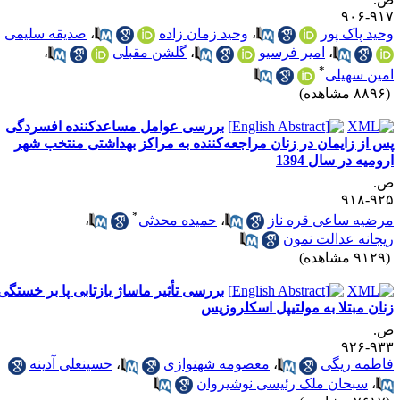
۹۱۷-۹
حید پاک پور
،
وحید زمان زاده
،
صدیقه سلیمی
،
امیر فرسیو
،
گلشن مقبلی
،
*
مین سهیلی
۸۸ مشاهده)
بررسی عوامل مساعدکننده افسردگی
س از زایمان در زنان مراجعه‌کننده به مراکز بهداشتی منتخب شهر
رومیه در سال 1394
.
۹۲۵-۹
*
رضیه ساعی قره ناز
،
حمیده محدثی
،
یجانه عدالت نمون
۹۱ مشاهده)
بررسی تأثیر ماساژ بازتابی پا بر خستگی
نان مبتلا به مولتیپل اسکلروزیس
.
۹۳۳-۹
اطمه ریگی
،
معصومه شهنوازی
،
حسینعلی آدینه
،
سبحان ملک رئیسی نوشیروان