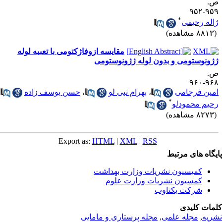
.
۹۵۹-۹
*
اله رحیمی
۸۸ مشاهده)
مقایسه ازوفاژکتومی با تعبیه لوله
ژونوستومی و بدون لوله ژژونوستومی
.
۹۶۸-۹
مین فرجامی
،
بهرام نبی لو
،
حسن یوسف زاده
،
*
حیم محمودلو
۸۲ مشاهده)
Export as:
HTML
|
XML
|
RSS
یگاه های مرتبط
کمیسیون نشریات وزارت بهداشت
کمسیون نشریات وزارت علوم
شرکت یکتاوب
مات کلیدی
ریه
,
مجله علمی
,
مجله پرستاری و مامایی