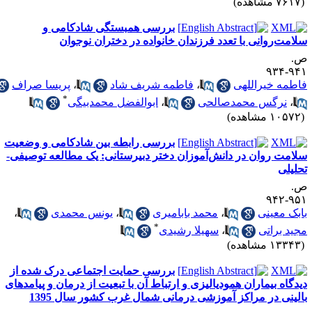
۷۶ مشاهده)
بررسی همبستگی شادکامی و
لامت‌روانی با تعدد فرزندان خانواده در دختران نوجوان
.
۹۴۱-۹
اطمه خیراللهی
،
فاطمه شریف شاد
،
پریسا صراف
*
،
نرگس محمدصالحی
،
ابوالفضل محمدبیگی
۱۰۵ مشاهده)
بررسی رابطه بین شادکامی و وضعیت
لامت روان در دانش‌آموزان دختر دبیرستانی: یک مطالعه توصیفی-
حلیلی
.
۹۵۱-۹
ابک معینی
،
محمد بابامیری
،
یونس محمدی
،
*
جید براتی
،
سهیلا رشیدی
۱۳۳ مشاهده)
بررسی حمایت اجتماعی درک شده از
یدگاه بیماران همودیالیزی و ارتباط آن با تبعیت از درمان و پیامدهای
الینی در مراکز آموزشی درمانی شمال غرب کشور سال 1395