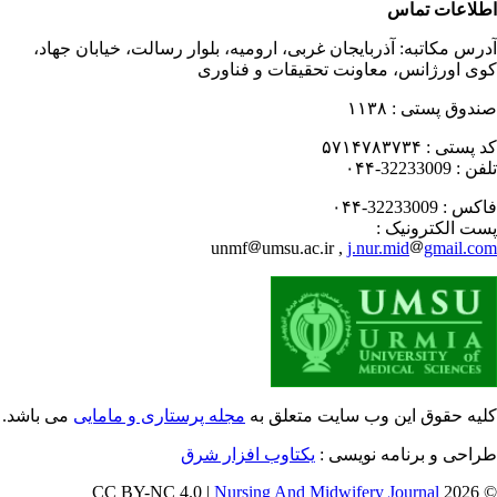
لاعات تماس
رس مکاتبه:
آذربایجان غربی، ارومیه، بلوار رسالت، خیابان جهاد،
ی اورژانس، معاونت تحقیقات و فناوری
دوق پستی :
۱۱۳۸
 پستی :
۵۷۱۴۷۸۳۷۳۴
فن :
32233009-۰۴۴
کس :
32233009-۰۴۴
ت الکترونیک :
unmf
umsu.ac.ir ,
j.nur.mid
gmail.c
یه حقوق این وب سایت متعلق به
مجله پرستاری و مامایی
می باشد.
احی و برنامه نویسی :
یکتاوب افزار شرق
Nursing And Midwifery Journal
© 202