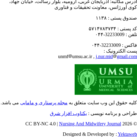
رس مکاتبه:
آذربایجان غربی، ارومیه، بلوار رسالت، خیابان جهاد،
ی اورژانس، معاونت تحقیقات و فناوری
دوق پستی :
۱۱۳۸
 پستی :
۵۷۱۴۷۸۳۷۳۴
فن :
32233009-۰۴۴
کس :
32233009-۰۴۴
ت الکترونیک :
unmf
umsu.ac.ir ,
j.nur.mid
gmail.c
یه حقوق این وب سایت متعلق به
مجله پرستاری و مامایی
می باشد.
احی و برنامه نویسی :
یکتاوب افزار شرق
Nursing And Midwifery Journal
© 202
Designed & Developed by :
Yektaw