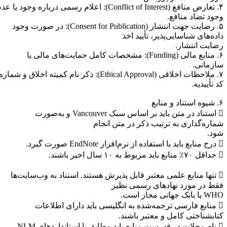
۴. تعارض منافع (Conflict of Interest): اعلام رسمی درباره وجود یا عدم
جود تضاد منافع.
۵. رضایت جهت انتشار (Consent for Publication): در صورت وجود
اده‌های شناسایی‌پذیر، تأیید اخذ
ضایت انتشار.
۶. منابع مالی (Funding): مشخصات کامل حمایت‌های مالی یا
ازمانی.
۷. ملاحظات اخلاقی (Ethical Approval): ذکر نام کمیته اخلاق و شماره
د تأییدیه.
د و منابع
 استناد در متن باید بر اساس سبک Vancouver و به‌صورت
ماره‌گذاری به ترتیب ذکر در متن انجام
ود.
 نرم‌افزار EndNote صورت گیرد.
بوط به ۱۰ سال اخیر باشند.
 تنها منابع علمی معتبر قابل پذیرش هستند. استناد به وب‌سایت‌ها
قط در مورد نهادهای رسمی نظیر
یا بانک جهانی مجاز است.
 منابع فارسی ترجمه‌شده به انگلیسی باید دارای اطلاعات
تابشناختی کامل و معتبر باشند.
 نام مجلات در فهرست منابع باید مطابق با استانداردهای NLM