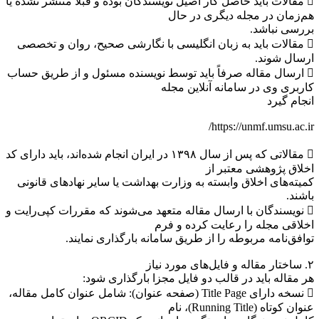
 مقالات باید حاصل کار اصیل نویسندگان بوده و قبلاً منتشر نشده یا
م‌زمان در مجله دیگری در حال
ررسی نباشد.
 مقالات باید به زبان انگلیسی با نگارشی صحیح، روان و تخصصی
رسال شوند.
 ارسال مقاله صرفاً باید توسط نویسنده مسئول و از طریق حساب
اربری وی در سامانه آنلاین مجله
نجام گیرد
https://unmf.umsu.ac.ir
 مقالاتی که پس از سال ۱۳۹۸ در ایران انجام شده‌اند، باید دارای کد
خلاق پژوهشی معتبر از
میته‌های اخلاق وابسته به وزارت بهداشت یا سایر نهادهای قانونی
اشند.
 نویسندگان با ارسال مقاله متعهد می‌شوند که مقررات کپی‌رایت و
خلاقی مجله را رعایت کرده و فرم
وافق‌نامه مربوطه را از طریق سامانه بارگذاری نمایند.
یل‌های مورد نیاز
ر مقاله باید در قالب دو فایل مجزا بارگذاری شود:
 نسخه دارای Title Page (صفحه عنوان): شامل عنوان کامل مقاله،
وان کوتاه (Running Title)، نام