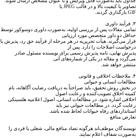
داول باید به‌صورت قابل ویرایش و با عنوان مشخص ارسال شوند.
صاویر با کیفیت بالا و در قالب JPEG یا
بارگذاری گردند.
 داوری
مامی مقالات پس از بررسی اولیه، به‌صورت داوری دوسوکور توسط
داقل دو داور متخصص مورد ارزیابی
رار می‌گیرند. هیأت تحریریه در هر مرحله از فرآیند حق رد، پذیرش یا
رخواست اصلاحات را دارد. پس از
ذیرش نهایی، نامه پذیرش رسمی برای نویسنده مسئول صادر
ی‌گردد و مقاله در یکی از شماره‌های آتی
نتشر خواهد شد.
قی و قانونی
طالعات انسانی و حیوانی
ر بخش روش تحقیق، باید صراحتاً به دریافت رضایت آگاهانه، نام
میته اخلاق تصویب‌کننده و رعایت اصول
خلاقی اشاره شود. در مطالعات انسانی، اصول اعلامیه هلسینکی
عایت گردد. در مطالعات حیوانی نیز باید
ستانداردهای رفاه حیوانات لحاظ شده باشد.
عارض منافع
ویسندگان موظف‌اند هرگونه تضاد منافع مالی، شغلی یا فردی را
ه‌صورت شفاف اعلام نمایند.