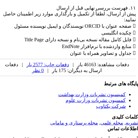
بررسی نهایی قبل از ارسال
یش از ارسال، لطفاً از تکمیل و بارگذاری موارد زیر اطمینان حاصل
مایید:
دگان و ایمیل نویسنده مسئول
انگلیسی
ام و نسخه دارای Title Page
 نرم‌افزار EndNote
 همراه با عنوان
دفعات مشاهده: 46163 بار |
دفعات چاپ: 2577 بار
| دفعات
ارسال به دیگران: 175 بار |
0 نظر
یگاه های مرتبط
کمیسیون نشریات وزارت بهداشت
کمسیون نشریات وزارت علوم
شرکت یکتاوب
مات کلیدی
ریه
,
مجله علمی
,
مجله پرستاری و مامایی
لاعات تماس