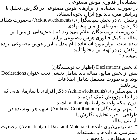
ستفاده از فناوری هوش مصنوعی
ر صورت استفاده از ابزارهای هوش مصنوعی در نگارش، تحلیل یا
یرایش متن، باید نوع ابزار، نحوه استفاده
و نقش آن در بخش سپاسگزاری (Acknowledgments) به‌صورت شفاف
کر شود. نمونه‌ای از متن پیشنهادی:
بدین‌وسیله نویسندگان اعلام می‌دارند که [بخش‌هایی از متن] این
قاله با کمک فناوری هوش مصنوعی تولید
ده است. ابزار مورد استفاده [نام مدل یا ابزار هوش مصنوعی] بوده
 نقش آن در تهیه این محتوا تأیید
ی‌شود."
ظهارات نویسندگان)
پیش از بخش منابع، مقاله باید شامل بخشی تحت عنوان Declarations
وده و به‌صورت مستقل شامل اطلاعات
یر باشد:
۱. سپاسگزاری (Acknowledgments): ذکر افرادی یا سازمان‌هایی که
ر انجام پژوهش کمک کرده‌اند
ون اینکه واجد شرایط authorship باشند.
۲. سهم نویسندگان (Authors’ Contributions): سهم هر نویسنده در
راحی، اجرا، تحلیل، نگارش یا
ازبینی مقاله.
۳. دسترس‌پذیری داده‌ها (Availability of Data and Materials): وضعیت
سترسی به داده‌ها یا مستندات
ورد استفاده در پژوهش.