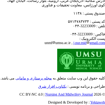
رس مکاتبه:
آذربایجان غربی، ارومیه، بلوار رسالت، خیابان جهاد،
ی اورژانس، معاونت تحقیقات و فناوری
دوق پستی :
۱۱۳۸
 پستی :
۵۷۱۴۷۸۳۷۳۴
فن :
32233009-۰۴۴
کس :
32233009-۰۴۴
ت الکترونیک :
unmf
umsu.ac.ir ,
j.nur.mid
gmail.c
یه حقوق این وب سایت متعلق به
مجله پرستاری و مامایی
می باشد.
احی و برنامه نویسی :
یکتاوب افزار شرق
Nursing And Midwifery Journal
© 202
Designed & Developed by :
Yektaw