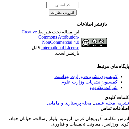
بازنشر اطلاعات
این مقاله تحت شرایط
Creative
Commons Attribution-
NonCommercial 4.0
International License
قابل
بازنشر است.
یگاه های مرتبط
کمیسیون نشریات وزارت بهداشت
کمسیون نشریات وزارت علوم
شرکت یکتاوب
مات کلیدی
ریه
,
مجله علمی
,
مجله پرستاری و مامایی
لاعات تماس
رس مکاتبه:
آذربایجان غربی، ارومیه، بلوار رسالت، خیابان جهاد،
ی اورژانس، معاونت تحقیقات و فناوری