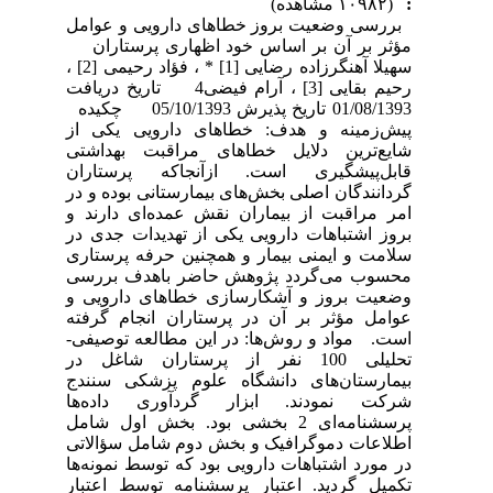
:
(۱۰۹۸۲ مشاهده)
بررسی وضعیت بروز خطاهای دارویی و عوامل
مؤثر بر آن بر اساس خود اظهاری پرستاران
سهیلا آهنگرزاده رضایی [1] * ، فؤاد رحیمی [2] ،
رحیم بقایی [3] ، آرام فیضی4 تاریخ دریافت
01/08/1393 تاریخ پذیرش 05/10/1393 چکیده
پیش‌زمینه و هدف: خطاهای دارویی یکی از
شایع‌ترین دلایل خطاهای مراقبت بهداشتی
قابل‌پیشگیری است. ازآنجاکه پرستاران
گردانندگان اصلی بخش‌های بیمارستانی بوده و در
امر مراقبت از بیماران نقش عمده‌ای دارند و
بروز اشتباهات دارویی یکی از تهدیدات جدی در
سلامت و ایمنی بیمار و همچنین حرفه پرستاری
محسوب می‌گردد پژوهش حاضر باهدف بررسی
وضعیت بروز و آشکارسازی خطاهای دارویی و
عوامل مؤثر بر آن در پرستاران انجام گرفته
است. مواد و روش‌ها: در این مطالعه توصیفی-
تحلیلی 100 نفر از پرستاران شاغل در
بیمارستان‌های دانشگاه علوم پزشکی سنندج
شرکت نمودند. ابزار گردآوری داده‌ها
پرسشنامه‌ای 2 بخشی بود. بخش اول شامل
اطلاعات دموگرافیک و بخش دوم شامل سؤالاتی
در مورد اشتباهات دارویی بود که توسط نمونه‌ها
تکمیل گردید. اعتبار پرسشنامه توسط اعتبار