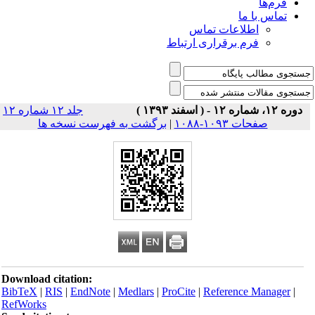
فرم‌ها
تماس با ما
اطلاعات تماس
فرم برقراری ارتباط
دوره ۱۲، شماره ۱۲ - ( اسفند ۱۳۹۳ )
جلد ۱۲ شماره ۱۲
صفحات ۱۰۹۳-۱۰۸۸
|
برگشت به فهرست نسخه ها
Download citation:
BibTeX
|
RIS
|
EndNote
|
Medlars
|
ProCite
|
Reference Manager
|
RefWorks