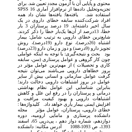
محتوی و پایایی آن با آزمون مجدد تعیین شد. برای
تجزیه‌وتحلیل داده‌ها از نرم‌افزار آماری 16 SPSS
استفاده شد. یافته‌ها: یافته‌ها نشان داد همه
افراد شرکت‌کننده سابقه خطای داروی در یک
سال اخیر داشته‌اند. 19 درصد پرستاران 3 بار
خطا، 13درصد از آن‌ها یک‌بار خطا را ذکر کردند.
شایع‌ترین خطای دارویی به ترتیب شامل: بیمار
اشتباه (26درصد)، نوع دارو (19درصد)، روش
تجویز دارو (9درصد) و دوز و زمان دارو (23درصد)
بود بحث و نتیجه‌گیری: با توجه به اینکه عواملی
چون کار گروهی و عوامل پرستاری (سن، سابقه
کاری و تحصیلات ) از مهم‌ترین عوامل مؤثر در
بروز خطاهای دارویی می‌باشند می‌توان نتیجه
گرفت عوامل سازمانی و انسانی بیش از سایر
عوامل در بروز اشتباهات دارویی دخالت دارند؛
بنابراین شناسایی این عوامل نظام بهداشتی
درمانی و پرستاران را در رفع این علل و کاهش
اشتباهات دارویی و بهبود کیفیت مراقبت و
افزایش ایمنی بیمار یاری خواهد داد. کلیدواژه‌ها :
خطای دارویی، پرستاران، عوامل مؤثر مجله
دانشکده پرستاری و مامایی ارومیه، دوره
دوازدهم، شماره دواز دهم ، پی‌درپی 65، اسفند
1393، ص 1093-1088 آدرس مکاتبه: دانشکده