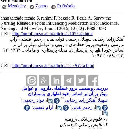
Send citation to:
Mendeley
Zotero
RefWorks
ahangarzade rezaie S, rahimi F, bagaie R, fiezie A. Survy the
Nursing-Related Factors Influencing Medication Error Incidence.
Nursing and Midwifery Journal 2015; 12 (12) :1088-1093
URL:
http://unmf.umsu.ac.ir/article-1-1072-fa.html
آهنگرزاده رضایی سهیلا، رحیمی فواد، بقایی رحیم، فیضی آرام.
بررسی وضعیت بروز خطاهای دارویی و عوامل موثر بر آن بر
اساس خود اظهاری پرستاران. مجله پرستاری و مامایی. ۱۳۹۳; ۱۲
(۱۲) :۱۰۸۸-۱۰۹۳
URL:
http://unmf.umsu.ac.ir/article-۱-۱۰۷۲-fa.html
بررسی وضعیت بروز خطاهای دارویی و عوامل
موثر بر آن بر اساس خود اظهاری پرستاران
۲
۱
*
سهیلا آهنگرزاده رضایی
،
فواد رحیمی
۱
۱
،
رحیم بقایی
،
آرام فیضی
۱- علوم پزشکی ارومیه
۲- علوم پزشکی کردستان