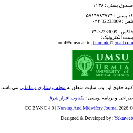
دوق پستی :
۱۱۳۸
 پستی :
۵۷۱۴۷۸۳۷۳۴
فن :
32233009-۰۴۴
کس :
32233009-۰۴۴
ت الکترونیک :
unmf
umsu.ac.ir ,
j.nur.mid
gmail.c
یه حقوق این وب سایت متعلق به
مجله پرستاری و مامایی
می باشد.
احی و برنامه نویسی :
یکتاوب افزار شرق
Nursing And Midwifery Journal
© 202
Designed & Developed by :
Yektaw