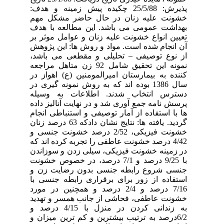
پذیرش: 25/5/88 چکیده پیش زمینه و هدف:
خشونت علیه زنان در حال حاضر مشکل مهم
بهداشت عمومی می باشد. این مطالعه با هدف
تعیین انواع خشونت علیه زنان و عوامل موثر بر
آن انجام شده است. مواد و روش ها: این پژوهش
از نوع توصیفی – تحلیلی و مقطعی می باشد،
نمونه این تحقیق شامل 92 زن متاهل مراجعه
کننده به بیمارستان امیرالمومنین (ع) اهواز در
سال 1386 بوده اند که به روش نمونه گیری در
دسترس انتخاب شدند. اطلاعات به وسیله
پرسش نامه جمع آوری شد و در نهایت آنالیز داده
ها با استفاده از آمار توصیفی و استنباطی انجام
گردید. یافته ها: نتایج نشان دادکه 63 درصد زنان
خشونت فیزیکی، 2/52 درصد خشونت جنسی و
4/42 درصد خشونت عاطفی را تجربه کرده اند که
در زمینه خشونت فیزیکی، سیلی زدن و سوزاندن
با 9/25 درصد و 7/1 درصد، در خصوص خشونت
جنسی شروع رابطه جنسی بدون رضایت زن و
استفاده از زور برای برقراری رابطه جنسی با
7/16 درصد و 2/4 درصد و همچنین در مورد
خشونت عاطفی، فحاشی از جانب همسر و تهدید
به زندانی کردن در منزل با 4/15 درصد و
6/2درصد به ترتیب بیشترین و کم ترین میزان و