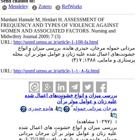
Send citation to:
Mendeley
Zotero
RefWorks
Mardani Hamule M, Heidari H. ASSESSMENT OF
FREQUENCY AND TYPES OF VIOLENCE AGAINST
WOMEN AND ASSOCIATED FACTORS. Nursing and
Midwifery Journal 2009; 7 (3)
URL:
http://unmf.umsu.ac.ir/article-1-108-fa.html
مردانی حموله مرجان، حیدری هایده. بررسی میزان و انواع
خشونت‌های اعمال شده علیه زنان و عوامل موثر بر آن. مجله
پرستاری و مامایی. ۱۳۸۸; ۷ (۳)
URL:
http://unmf.umsu.ac.ir/article-۱-۱۰۸-fa.html
بررسی میزان و انواع خشونت‌های اعمال شده
علیه زنان و عوامل موثر بر آن
*
مرجان مردانی حموله
،
هایده حیدری
:
(۱۰۲۹۷ مشاهده)
بررسی میزان و انواع خشونت های اعمال شده
علیه زنان و عوامل موثر بر آن مرجان مردانی
حموله ، هایده حیدری تاریخ دریافت: 25/1/88 تاریخ