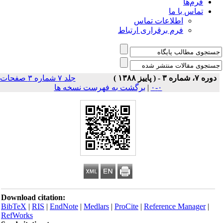
فرم‌ها
تماس با ما
اطلاعات تماس
فرم برقراری ارتباط
دوره ۷، شماره ۳ - ( پاییز ۱۳۸۸ )
جلد ۷ شماره ۳ صفحات
۰-۰
|
برگشت به فهرست نسخه ها
Download citation:
BibTeX
|
RIS
|
EndNote
|
Medlars
|
ProCite
|
Reference Manager
|
RefWorks