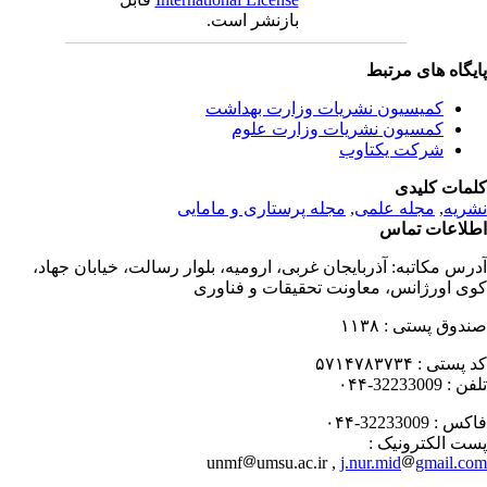
بازنشر است.
یگاه های مرتبط
کمیسیون نشریات وزارت بهداشت
کمسیون نشریات وزارت علوم
شرکت یکتاوب
مات کلیدی
ریه
,
مجله علمی
,
مجله پرستاری و مامایی
لاعات تماس
رس مکاتبه:
آذربایجان غربی، ارومیه، بلوار رسالت، خیابان جهاد،
ی اورژانس، معاونت تحقیقات و فناوری
دوق پستی :
۱۱۳۸
 پستی :
۵۷۱۴۷۸۳۷۳۴
فن :
32233009-۰۴۴
کس :
32233009-۰۴۴
ت الکترونیک :
unmf
umsu.ac.ir ,
j.nur.mid
gmail.c