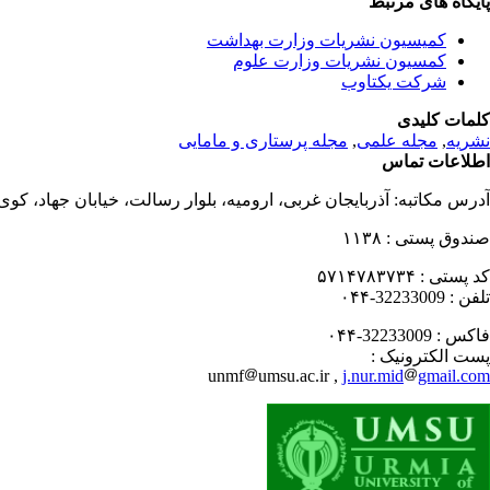
پایگاه های مرتبط
کمیسیون نشریات وزارت بهداشت
کمسیون نشریات وزارت علوم
شرکت یکتاوب
کلمات کلیدی
نشریه
,
مجله علمی
,
مجله پرستاری و مامایی
اطلاعات تماس
آدرس مکاتبه:
آذربایجان غربی، ارومیه، بلوار رسالت، خیابان جهاد، کو
صندوق پستی :
۱۱۳۸
کد پستی :
۵۷۱۴۷۸۳۷۳۴
تلفن :
32233009-۰۴۴
فاکس :
32233009-۰۴۴
پست الکترونیک :
unmf
umsu.ac.ir ,
j.nur.mid
gmail.com