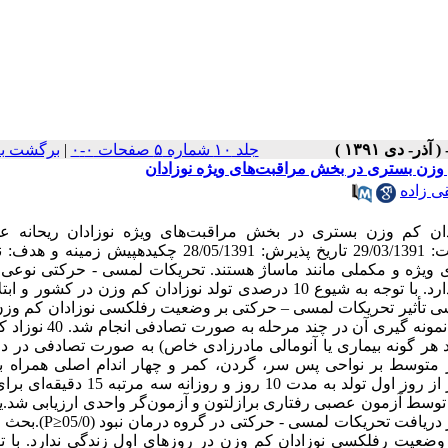
جلد ۱۰ شماره ۵ صفحات ۰-۰
|
برگشت به
وزن بستری در بخش مراقبت‌های ویژه نوزادان
ی زاده
ان کم وزن بستری در بخش مراقبت‌های ویژه نوزادان ریحانه 
کچوسنگی[1]*، فرانک علی آبادی[2]، قربان تقی زاده[3] تاریخ دریافت: 29/03/1391 تاریخ پذیرش: 28/05/1391 چکید
ای ویژه و مکملی مانند ماساژ هستند. تحریکات لمسی - حرکتی نوعی
همراه با حرکات پاسیو مفصلی است که مزایای زیادی برای نوزادان دارد. با توجه به شیوع 10 درصدی تولد نوزادان کم وزن در 
سی تأثیر تحریکات لمسی – حرکتی بر وضعیت رفلکسی نوزادان کم وزن
گردید.مواد و روش کار: این پژوهش یک مطالعه‌ی مداخله‌ای است که نمونه
ه مطالعه (دارای وزن تولد 2499-1500 گرم و فاقد هر گونه بیماری یا آنومالی مادرزادی خاص) به صورت تصادفی 
متوسط بر نواحی پس سر، گردن، کمر و چهار اندام اصلی همراه با 
حرکات فلکسیون و اکستانسیون اندام‌ها در دو وضعیت طاق‌باز و دمر از روز اول تولد به مدت 10
وسط آزمون عصبی رفتاری برازلتون و آزمون‌گر واحدی ارزیابی شد.یاف
نتایج ارزیابی‌ها نشان دهنده وجود تفاوت آماری معنی­داری بعد از 10 روز
ضعیت رفلکسی نوزادان کم وزن در روزهای اول زندگی ندارد. با تو