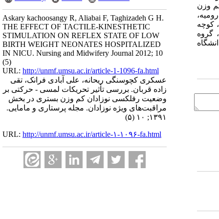
کم وزن
ی و مامایی ارومیه،
Askary kachoosangy R, Aliabai F, Taghizadeh G H.
 نظری، کوچه
THE EFFECT OF TACTILE-KINESTHETIC
Email: MS - aska] کارشناس ارشد، گروه
STIMULATION ON REFLEX STATE OF LOW
نبخشی دانشگاه
BIRTH WEIGHT NEONATES HOSPITALIZED
IN NICU. Nursing and Midwifery Journal 2012; 10
(5)
URL:
http://unmf.umsu.ac.ir/article-1-1096-fa.html
عسکری کچوسنگی ریحانه، علی آبادی فرانک، تقی
زاده قربان. بررسی تأثیر تحریکات لمسی - حرکتی بر
وضعیت رفلکسی نوزادان کم وزن بستری در بخش
مراقبت‌های ویژه نوزادان. مجله پرستاری و مامایی.
۱۳۹۱; ۱۰ (۵)
URL:
http://unmf.umsu.ac.ir/article-۱-۱۰۹۶-fa.html