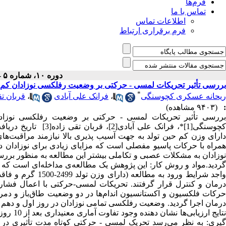
فرم‌ها
تماس با ما
اطلاعات تماس
فرم برقراری ارتباط
دوره ۱۰، شماره ۵ - ( آذر- دی ۱۳۹۱ )
بررسی تأثیر تحریکات لمسی - حرکتی بر وضعیت رفلکسی نوزادان کم 
*
ریحانه عسکری کچوسنگی
،
فرانک علی آبادی
،
قربان تق
:
(۹۴۰۳ مشاهده)
بررسی تأثیر تحریکات لمسی - حرکتی بر وضعیت رفلکسی نوزاد
دارای وزن کم حین تولد به جهت آسیب پذیری بالا نیازمند مراقبت‌ه
نوزادان به مشکلات عصبی و تکاملی بیشتر این مطالعه به منظور برر
واجد شرایط ورود ب
درمان و کنترل قرار گرفتند. تحریکات لمسی-حرکتی با اعمال فشار 
درمان اجرا گردید. وضعیت رفلکسی تمامی نوزادان در روز اول و دهم ت
گیری: به نظر می‌رسد تحریک لمسی - حرکتی کوتاه مدت تأثیری در و