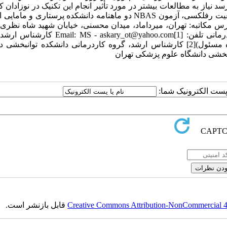
د نیاز به مطالعات بیشتر در مورد تأثیر انجام این تکنیک در نوزادان 
وجود دارد. کلید واژه‌ها: تحریک لمسی - حرکتی، نوزادان کم وزن، وضعیت رفلکسی، آزمون NBAS دو ماهنامه دانشکده پرستار
دهم، شماره پنجم، پی در پی 40، آذر و دی 1391، ص 692-687 آدرس مکاتبه: تهران، میرداماد، میدان محسنی، خیابان شهید شاه
نظام، دانشکده توان‌بخشی، دانشگاه علوم پزشکی تهران، گروه کاردرمانی تلفن: ry_ot@yahoo.com[1
کاردرمانی دانشکده توانبخشی دانشگاه علوم پزشکی تهران (نویسنده مسئول)[2] کارشناس ارشد، گروه کاردرمانی دانشکده توا
ا پست الکترونیک شما:
Creative Commons Attribution-NonCommercial 4.0
قابل بازنشر است.