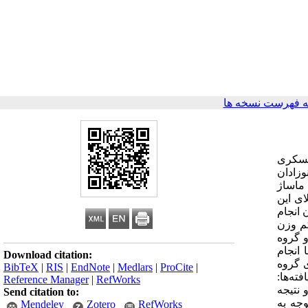
 فهرست نسخه ها
عسکری
هپیش زمینه و هدف: نوزادان
 ماساژ
کشور و ابتلای این
 انجام
 گیری آن در چند مرحله به صورت تصادفی انجام شد. 40 نوزاد کم وزن
در دو گروه
انجام
Download citation:
 روز و روزانه سه مرتبه 15 دقیقه‌ای برای گروه
BibTeX
|
RIS
|
EndNote
|
Medlars
|
ProCite
|
ته‌ها:
Reference Manager
|
RefWorks
 دریافت تحریکات لمسی - حرکتی در گروه درمان نبود (05/0≤P).بحث و نتیجه
Send citation to:
جه به
Mendeley
Zotero
RefWorks